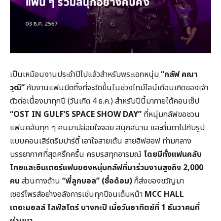
เป็นเหมือนงานประจำปีไปแล้วสำหรับพระเอกหนุ่ม
“กลัฟ คณา
วุฒิ”
กับงานแฟนมีตติ้งที่จะจัดขึ้นในช่วงไทม์ไลน์เดือนเกิดของเจ้า
ตัวต่อเนื่องมาทุกปี (วันเกิด 4 ธ.ค.) สำหรับปีนี้มาภายใต้คอนเซ็ป
“OST IN GULF’S SPACE SHOW DAY”
ที่หนุ่มกลัฟขอชวน
แฟนคลับทุก ๆ คนมาปล่อยใจจอย สนุกสนาน และตื่นตาไปกับรูป
แบบคอนเสิร์ตธีมปาร์ตี้ เอาใจสายเต้น สายฮิฟฮอฟ ท่ามกลาง
บรรยากาศที่สุดครึกครื้น ครบรสทุกอารมณ์
โดยมีทั้งแฟนคลับ
ไทยและอินเตอร์แฟนของหนุ่มกลัฟที่มาร่วมงานสูงถึง 2,000
คน
ส่วนทางด้าน
“พี่ลูกบอล” (ชื่อด้อม)
ก็ส่งของขวัญมา
เซอร์ไพรส์อย่างอลังการเช่นทุกปีจนเต็มหน้า
MCC HALL
เดอะมอลล์ ไลฟ์สโตร์ บางกะปิ
เมื่อวันอาทิตย์ที่ 1 ธันวาคมที่
ผ่านมา