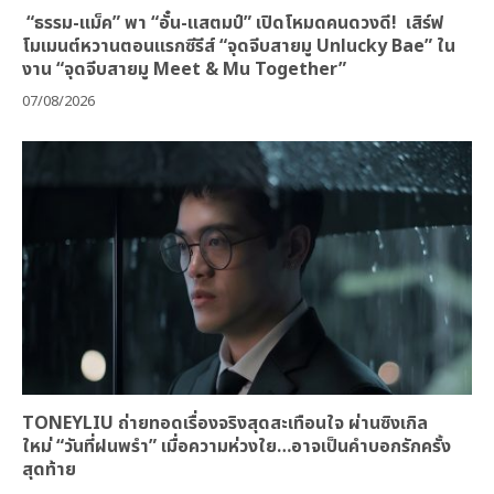
“ธรรม-แม็ค” พา “อั๋น-แสตมป์” เปิดโหมดคนดวงดี! เสิร์ฟ
โมเมนต์หวานตอนแรกซีรีส์ “จุดจีบสายมู Unlucky Bae” ใน
งาน “จุดจีบสายมู Meet & Mu Together”
07/08/2026
TONEYLIU ถ่ายทอดเรื่องจริงสุดสะเทือนใจ ผ่านซิงเกิล
ใหม่ “วันที่ฝนพรำ” เมื่อความห่วงใย…อาจเป็นคำบอกรักครั้ง
สุดท้าย