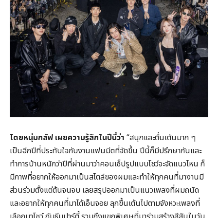
โดยหนุ่มกลัฟ เผยความรู้สึกในปีนี้ว่า
“สนุกและตื่นเต้นมาก ๆ
เป็นอีกปีที่ประทับใจกับงานแฟนมีตที่จัดขึ้น ปีนี้ก็มีปรึกษากันและ
ทำการบ้านหนักว่าปีที่ผ่านมาว่าคอนเซ็ปรูปแบบโชว์จะจัดแนวไหน ก็
มีภาพที่อยากให้ออกมาเป็นสไตล์ของผมและทำให้ทุกคนที่มางานมี
ส่วนร่วมตั้งแต่ต้นจนจบ เลยสรุปออกมาเป็นแนวเพลงที่ผมถนัด
และอยากให้ทุกคนที่มาได้เอ็นจอย ลุกขึ้นเต้นไปตามจังหวะเพลงที่
เลือกมาโชว์ กับธีมปาร์ตี้ รวมถึงแขกพิเศษที่มาร่วมสร้างสีสันในวัน