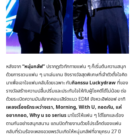
หลังจาก
“หนุ่มกลัฟ”
ปรากฏตัวทักทายแฟน ๆ ก็เริ่มต้นความสนุก
ด้วยการชวนแฟน ๆ มาเล่นเกม ชิงรางวัลสุดพิเศษที่เจ้าตัวตั้งใจคิด
มาเพื่อเอาใจแฟนคลับโดยเฉพาะ กับ
กิจกรรม Luckydraw
ที่ของ
รางวัลสร้างความปลื้มปริ่มและประทับใจให้กับผู้โชคดีได้ไม่น้อย ต่อ
ด้วยระเบิดความมันส์จากคอนเสิร์ตแนว EDM จังหวะฮิฟฮอฟ อาทิ
เพลงเรื่องรักระหว่างเรา, Morning, With U, กอดกัน, แค่
อยากกอด, Why u so serius
มาโชว์ให้แฟน ๆ ได้โยกและร้อง
ตามกันอย่างสนุกสนาน แถมปิดท้ายงานด้วยโปรเจ็กต์ของแฟน
คลับที่ร่วมร้องเพลงอวยพรวันเกิดให้หนุ่มกลัฟที่อายุครบ 27 ปี