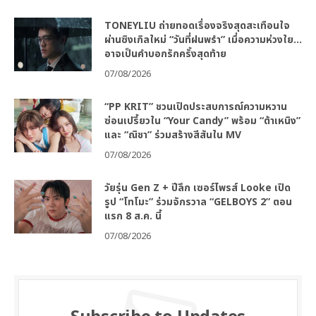
TONEYLIU ถ่ายทอดเรื่องจริงสุดสะเทือนใจ
ผ่านซิงเกิลใหม่ “วันที่ฝนพรำ” เมื่อความห่วงใย…
อาจเป็นคำบอกรักครั้งสุดท้าย
07/08/2026
“PP KRIT” ชวนเปิดประสบการณ์ความหวาน
ซ่อนเปรี้ยวใน “Your Candy” พร้อม “ต้าเหนิง”
และ “ณิชา” ร่วมสร้างสีสันใน MV
07/08/2026
วัยรุ่น Gen Z + ปีลึก เซอร์ไพรส์ Looke เปิด
รูป “โทโมะ” ร่วมจักรวาล “GELBOYS 2” ตอน
แรก 8 ส.ค. นี้
07/08/2026