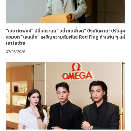
“เฮง ทัตพงศ์” ปลื้มกระแส “อย่าขอพี่เจน” ปังเกินคาด! ปรับลุค
สวมบท “เจนเล็ก” เผชิญความสัมพันธ์ Red Flag ทำแฟน ๆ แห่
เอาใจช่วย
07/08/2026