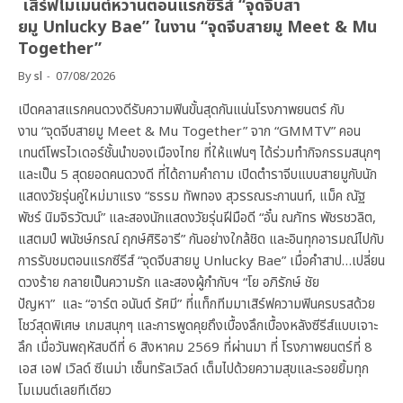
เสิร์ฟโมเมนต์หวานตอนแรกซีรีส์ “จุดจีบสา
ยมู Unlucky Bae” ในงาน “จุดจีบสายมู Meet & Mu
Together”
By
sl
07/08/2026
เปิดคลาสแรกคนดวงดีรับความฟินขั้นสุดกันแน่นโรงภาพยนตร์ กับ
งาน “จุดจีบสายมู Meet & Mu Together” จาก “GMMTV” คอน
เทนต์โพรไวเดอร์ชั้นนำของเมืองไทย ที่ให้แฟนๆ ได้ร่วมทำกิจกรรมสนุกๆ
และเป็น 5 สุดยอดคนดวงดี ที่ได้ถามคำถาม เปิดตำราจีบแบบสายมูกับนัก
แสดงวัยรุ่นคู่ใหม่มาแรง “ธรรม ทัพทอง สุวรรณระกานนท์, แม็ค ณัฐ
พัชร์ นิมจิรวัฒน์” และสองนักแสดงวัยรุ่นฝีมือดี “อั๋น ณภัทร พัชรชวลิต,
แสตมป์ พนัชษ์กรณ์ ฤกษ์ศิริอารี” กันอย่างใกล้ชิด และอินทุกอารมณ์ไปกับ
การรับชมตอนแรกซีรีส์ “จุดจีบสายมู Unlucky Bae” เมื่อคำสาป…เปลี่ยน
ดวงร้าย กลายเป็นความรัก และสองผู้กำกับฯ “โย อภิรักษ์ ชัย
ปัญหา” และ “อาร์ต อนันต์ รัศมี” ที่แท็กทีมมาเสิร์ฟความฟินครบรสด้วย
โชว์สุดพิเศษ เกมสนุกๆ และการพูดคุยถึงเบื้องลึกเบื้องหลังซีรีส์แบบเจาะ
ลึก เมื่อวันพฤหัสบดีที่ 6 สิงหาคม 2569 ที่ผ่านมา ที่ โรงภาพยนตร์ที่ 8
เอส เอฟ เวิลด์ ซีเนม่า เซ็นทรัลเวิลด์ เต็มไปด้วยความสุขและรอยยิ้มทุก
โมเมนต์เลยทีเดียว