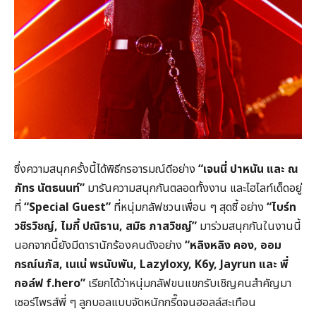
ซึ่งความสนุกครั้งนี้ได้พิธีกรอารมณ์ดีอย่าง
“เจนนี่ ปาหนัน และ ณ
ภัทร นัตธนนท์”
มารันความสนุกกันตลอดทั้งงาน และไฮไลท์เด็ดอยู่
ที่
“Special Guest”
ที่หนุ่มกลัฟชวนเพื่อน ๆ สุดซี้ อย่าง
“ไบร์ท
วชิรวิชญ์, ไมกี้ ปณิธาน, สมิธ ภาสวิชญ์”
มาร่วมสนุกกันในงานนี้
นอกจากนี้ยังมีดารานักร้องคนดังอย่าง
“หลิงหลิง คอง, ออม
กรณ์นภัส, เนเน่ พรนับพัน, Lazyloxy, K6y, Jayrun และ พี่
กอล์ฟ f.hero”
เรียกได้ว่าหนุ่มกลัฟขนแขกรับเชิญคนสำคัญมา
เซอร์ไพรส์พี่ ๆ ลูกบอลแบบจัดหนักกรี๊ดจนฮอลล์สะเทือน