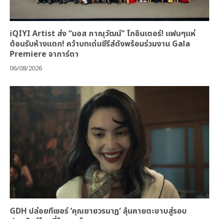
iQIYI Artist ส่ง “มอส ภาณุวัฒน์” โกอินเตอร์! แฟนๆแห่
ต้อนรับห้างแตก! คว้าบทเด่นซีรีส์ดังพร้อมร่วมงาน Gala
Premiere จาการ์ตา
06/08/2026
GDH ปล่อยทีเซอร์ ‘คุณยายวรนาฏ’ ลุ้นคายตะขาบสู่รอบ