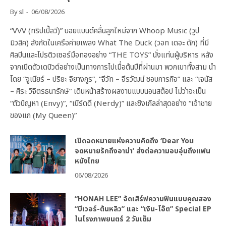
By
sl
06/08/2026
“VVV (ทริปเปิ้ลวี)” บอยแบนด์คลื่นลูกใหม่จาก Whoop Music (วูป
มิวสิค) สังกัดในเครือค่ายเพลง What The Duck (วอท เดอะ ดัก) ที่มี
ศิลปินและโปรดิวเซอร์มือทองอย่าง “THE TOYS” นั่งแท่นผู้บริหาร หลัง
จากเปิดตัวเดบิวต์อย่างเป็นทางการไปเมื่อต้นปีที่ผ่านมา พวกเขาทั้งสาม นำ
โดย “จูเนียร์ – ปริยะ จิยางกูร”, “จีวัท – จีรวัฒน์ ชอบการกิจ” และ “เจนัส
– ศิระ วิจิตรธนารักษ์” เดินหน้าสร้างผลงานแบบนอนสต็อป ไม่ว่าจะเป็น
“ตัวปัญหา (Envy)”, “เนิร์ดดี (Nerdy)” และซิงเกิลล่าสุดอย่าง “เจ้าชาย
ของแก (My Queen)”
เปิดจดหมายแห่งความคิดถึง ‘Dear You
จดหมายรักถึงอาม่า’ ส่งต่อความอบอุ่นถึงแฟน
หนังไทย
06/08/2026
“HONAH LEE” จัดเสิร์ฟความฟินแบบคูณสอง
“บีเวอร์-ต้นหลิว” และ “เงิน-โอ๊ต” Special EP
ในโรงภาพยนตร์ 2 วันเต็ม