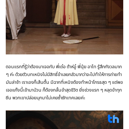
ตอนแรกที่รู้ว่าต้องมาเจอกับ พี่เต๋อ ต้าห์อู๋ พี่นุ้ย อาไท รู้สึกกังวลมาก
ๆ ค่ะ ด้วยตัวบทเหนิงไม่มีสิทธิ์ขำเลยกลัวมากว่าจะไปทำให้การถ่ายทำ
มันล่าช้า เราเองก็เส้นตื้น มีฉากที่เหนิงต้องทำหน้าโกรธสุด ๆ แต่พอ
เจอแก๊งนี้เข้ามาป่วน ก็ต้องกลั้นขำสุดชีวิต ยิ่งช่วงแรก ๆ หลุดขำทุก
ซีน พวกเขาปล่อยมุกมาไม่เคยซ้ำซักเทคเลยค่ะ