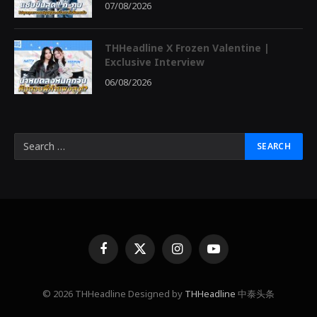
07/08/2026
THHeadline X Frozen Valentine |
Exclusive Interview
06/08/2026
Facebook
X
Instagram
YouTube
(Twitter)
© 2026 THHeadline Designed by
THHeadline
中泰头条