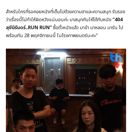
สำหรับใครที่รอคอยหนังที่เต็มไปด้วยความฮาและความสนุก รับรอง
ว่าเรื่องนี้ไม่ทำให้ผิดหวังแน่นอนค่ะ มาสนุกกันให้ได้กับหนัง
“404
สุขีนิรันดร์..RUN RUN”
ซื้อตั๋วหนังแล้ว มาขำ มาหลอน มารัน ไป
พร้อมกัน 28 พฤศจิกายนนี้ ในโรงภาพยนตร์นะคะ”