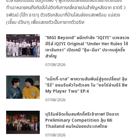
อวสานยิ่งเข้มข้น จนถูกแฟน ๆ พูดถึงบนโลกออนไลน์ได้อย่างต่อเนื่อง
ทำเอาหลายคนถึงกับนั่งไม่ติดกับการคลี่คลายปมสำคัญหลังจาก ธาตรี ว
รพัฒน์ (โบ๊ท ธารา) ตัวจริงกลับมาที่บ้านโสมส่องแสงพร้อม แม่สวง
(เจี๊ยบ ปวีณา) เพื่อแสดงตัวเป็นทายาทตัวจริง!
“MGI Beyond” ผนึกกำลัง “iQIYI” บวงสรวง
ซีรีส์ iQIYI Original “Under Her Rules ใต้
เงาจันทรา” เปิดเคมี “อุ้ม–มีนา” ประกบคู่ครั้ง
สำคัญ
07/08/2026
“แม็กกี้-บาส” พาความสัมพันธ์สู่จุดเปลี่ยน! ลุ้น
“ธีร์” ยอมรับหัวใจตัวเอง ใน “ซอโซ่ล่ามธีร์ Be
My Player Two” EP.4
07/08/2026
บุรีรัมย์จัดเต็มสมศักดิ์ศรีเจ้าภาพ! ปิดฉาก
Preliminary Competition ลุ้น Mi
Thailand คนใหม่ของประเทศไทย
07/08/2026