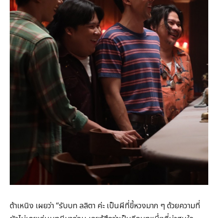
ต้าเหนิง เผยว่า “รับบท ลลิตา ค่ะ เป็นผีที่ขี้หวงมาก ๆ ด้วยความที่