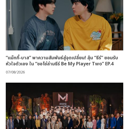
“แม็กกี้-บาส” พาความสัมพันธ์สู่จุดเปลี่ยน! ลุ้น “ธีร์” ยอมรับ
หัวใจตัวเอง ใน “ซอโซ่ล่ามธีร์ Be My Player Two” EP.4
07/08/2026