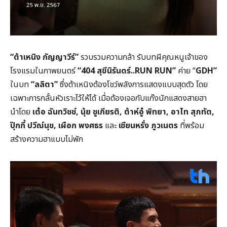
“ต้าเหนิง กัญญาวีร์”
รวบรวมความกล้า รับบทผีคุณหนูเจ้าของ
โรงแรมในภาพยนตร์
“404 สุขีนิรันดร์..RUN RUN”
ค่าย “
GDH”
ในบท
“ลลิตา”
ซึ่งต้าเหนิงต้องโชว์พลังการแสดงแบบสุดตัว โดย
เฉพาะการกลั้นหัวเราะไว้ให้ได้ เมื่อต้องเจอกับแก๊งนักแสดงสายฮา
นำโดย
เต๋อ ฉันทวิชช์, นุ้ย ชูเกียรติ, ต้าห์อู๋ พิทยา, อาไท สุภทัต,
ปุ๊กกี้ ปวีณ์นุช, เผือก พงศธร
และ
เซียนหรั่ง ภูวเนตร
ที่พร้อม
สร้างความฮาแบบไม่พัก