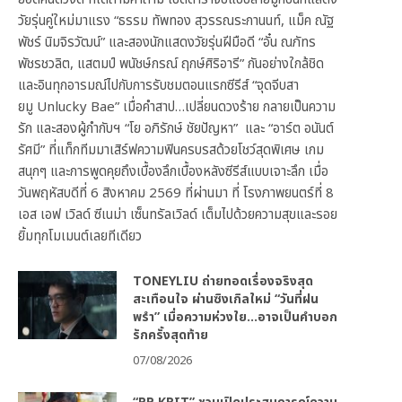
วัยรุ่นคู่ใหม่มาแรง “ธรรม ทัพทอง สุวรรณระกานนท์, แม็ค ณัฐ
พัชร์ นิมจิรวัฒน์” และสองนักแสดงวัยรุ่นฝีมือดี “อั๋น ณภัทร
พัชรชวลิต, แสตมป์ พนัชษ์กรณ์ ฤกษ์ศิริอารี” กันอย่างใกล้ชิด
และอินทุกอารมณ์ไปกับการรับชมตอนแรกซีรีส์ “จุดจีบสา
ยมู Unlucky Bae” เมื่อคำสาป…เปลี่ยนดวงร้าย กลายเป็นความ
รัก และสองผู้กำกับฯ “โย อภิรักษ์ ชัยปัญหา” และ “อาร์ต อนันต์
รัศมี” ที่แท็กทีมมาเสิร์ฟความฟินครบรสด้วยโชว์สุดพิเศษ เกม
สนุกๆ และการพูดคุยถึงเบื้องลึกเบื้องหลังซีรีส์แบบเจาะลึก เมื่อ
วันพฤหัสบดีที่ 6 สิงหาคม 2569 ที่ผ่านมา ที่ โรงภาพยนตร์ที่ 8
เอส เอฟ เวิลด์ ซีเนม่า เซ็นทรัลเวิลด์ เต็มไปด้วยความสุขและรอย
ยิ้มทุกโมเมนต์เลยทีเดียว
TONEYLIU ถ่ายทอดเรื่องจริงสุด
สะเทือนใจ ผ่านซิงเกิลใหม่ “วันที่ฝน
พรำ” เมื่อความห่วงใย…อาจเป็นคำบอก
รักครั้งสุดท้าย
07/08/2026