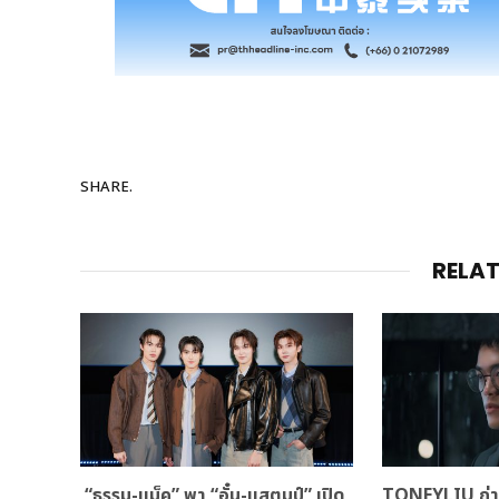
SHARE.
RELA
“ธรรม-แม็ค” พา “อั๋น-แสตมป์” เปิด
TONEYLIU ถ่าย