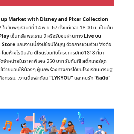
up Market with Disney and Pixar Collection
ในวันพฤหัสบดีที่ 14 พ.ย. 67 ตั้งแต่เวลา 18.00 น. เป็นต้น
Play
เซ็นทรัล พระราม 9 หรือรับชมผ่านทาง
Live บน
 Store
แถมงานนี้ยังมีช้อปได้บุญ ด้วยการชวนร่วม ‘ส่งต่อ
โดยห้างโรบินสัน ดีไซน์ร่วมกับโครงการยักษ์1818 ที่มา
ำหน่ายในราคาพิเศษ 250 บาท รับทันที! สติ๊กเกอร์สุด
ค่าใช้จ่ายมอบให้น้องๆ ผู้บกพร่องทางการได้ยินโรงเรียนเศรษฐ
วมกิจกรรม…งานนี้เหล่าด้อม
“LYKYOU”
และคนรัก
‘ดิสนีย์’