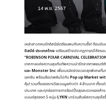
เหล่าสาวกคนรักดิสนีย์เตรียมพบกับความจึ้ง! ต้อนรับเ
ดิสนีย์ ประเทศไทย
เตรียมสร้างปรากฏการณ์ให้ครอบคร
“ROBINSON PIXAR CARNIVAL CELEBRATION” (โรบ
เทศกาลแห่งความสุขกับทัพความน่ารักจากภาพยนต์ดังส
และ Monster Inc
เพื่อเนรมิตช่วงเวลาสุดพิเศษที่ม
เลกชัน พร้อมช้อปเพลินไปกับ
Pop up Market wit
คุ้ม! รวมทั้งของรางวัลรวมมูลค่ากว่า 4 ล้านบาท ตั้งแต่ว
ประเทศ และทุกช่องทางการช้อปปิ้งสุดสะดวกของห้าง…
แบนด์สุดฮอต 5 หนุ่ม
LYKN
มาร่วมสัมผัสความสุขโซจ