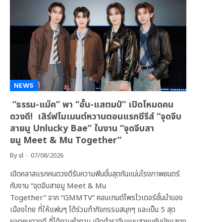
NEWS
“ธรรม-แม็ค” พา “อั๋น-แสตมป์” เปิดโหมดคน
ดวงดี! เสิร์ฟโมเมนต์หวานตอนแรกซีรีส์ “จุดจีบ
สายมู Unlucky Bae” ในงาน “จุดจีบสา
ยมู Meet & Mu Together”
By
sl
07/08/2026
เปิดคลาสแรกคนดวงดีรับความฟินขั้นสุดกันแน่นโรงภาพยนตร์
กับงาน “จุดจีบสายมู Meet & Mu
Together” จาก “GMMTV” คอนเทนต์โพรไวเดอร์ชั้นนำของ
เมืองไทย ที่ให้แฟนๆ ได้ร่วมทำกิจกรรมสนุกๆ และเป็น 5 สุด
ยอดคนดวงดี ที่ได้ถามคำถาม เปิดตำราจีบแบบสายมูกับนักแสดง