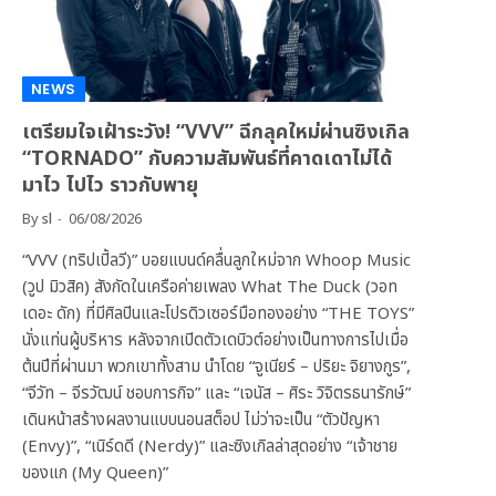
NEWS
เตรียมใจเฝ้าระวัง! “VVV” ฉีกลุคใหม่ผ่านซิงเกิล
“TORNADO” กับความสัมพันธ์ที่คาดเดาไม่ได้
มาไว ไปไว ราวกับพายุ
By
sl
06/08/2026
“VVV (ทริปเปิ้ลวี)” บอยแบนด์คลื่นลูกใหม่จาก Whoop Music
(วูป มิวสิค) สังกัดในเครือค่ายเพลง What The Duck (วอท
เดอะ ดัก) ที่มีศิลปินและโปรดิวเซอร์มือทองอย่าง “THE TOYS”
นั่งแท่นผู้บริหาร หลังจากเปิดตัวเดบิวต์อย่างเป็นทางการไปเมื่อ
ต้นปีที่ผ่านมา พวกเขาทั้งสาม นำโดย “จูเนียร์ – ปริยะ จิยางกูร”,
“จีวัท – จีรวัฒน์ ชอบการกิจ” และ “เจนัส – ศิระ วิจิตรธนารักษ์”
เดินหน้าสร้างผลงานแบบนอนสต็อป ไม่ว่าจะเป็น “ตัวปัญหา
(Envy)”, “เนิร์ดดี (Nerdy)” และซิงเกิลล่าสุดอย่าง “เจ้าชาย
ของแก (My Queen)”