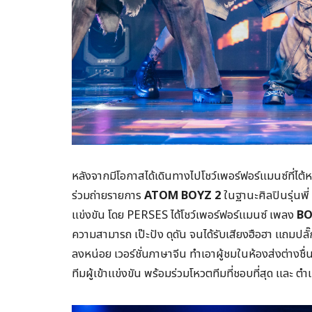
หลังจากมีโอกาสได้เดินทางไปโชว์เพอร์ฟอร์แมนซ์ที่ไต้
ร่วมถ่ายรายการ
ATOM BOYZ 2
ในฐานะศิลปินรุ่นพี่
แข่งขัน โดย PERSES ได้โชว์เพอร์ฟอร์แมนซ์ เพลง
B
ความสามารถ เป๊ะปัง ดุดัน จนได้รับเสียงฮือฮา แถมปล
ลงหน่อย เวอร์ชั่นภาษาจีน ทำเอาผู้ชมในห้องส่งต่างชื
ทีมผู้เข้าแข่งขัน พร้อมร่วมโหวตทีมที่ชอบที่สุด และ