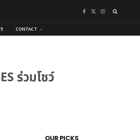
Facebook
X
Instagram
(Twitter)
VE
CONTACT
S ร่วมโชว์
OUR PICKS