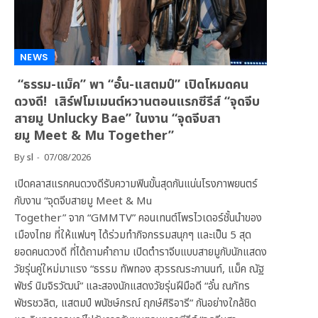
NEWS
“ธรรม-แม็ค” พา “อั๋น-แสตมป์” เปิดโหมดคน
ดวงดี! เสิร์ฟโมเมนต์หวานตอนแรกซีรีส์ “จุดจีบ
สายมู Unlucky Bae” ในงาน “จุดจีบสา
ยมู Meet & Mu Together”
By
sl
07/08/2026
เปิดคลาสแรกคนดวงดีรับความฟินขั้นสุดกันแน่นโรงภาพยนตร์
กับงาน “จุดจีบสายมู Meet & Mu
Together” จาก “GMMTV” คอนเทนต์โพรไวเดอร์ชั้นนำของ
เมืองไทย ที่ให้แฟนๆ ได้ร่วมทำกิจกรรมสนุกๆ และเป็น 5 สุด
ยอดคนดวงดี ที่ได้ถามคำถาม เปิดตำราจีบแบบสายมูกับนักแสดง
วัยรุ่นคู่ใหม่มาแรง “ธรรม ทัพทอง สุวรรณระกานนท์, แม็ค ณัฐ
พัชร์ นิมจิรวัฒน์” และสองนักแสดงวัยรุ่นฝีมือดี “อั๋น ณภัทร
พัชรชวลิต, แสตมป์ พนัชษ์กรณ์ ฤกษ์ศิริอารี” กันอย่างใกล้ชิด