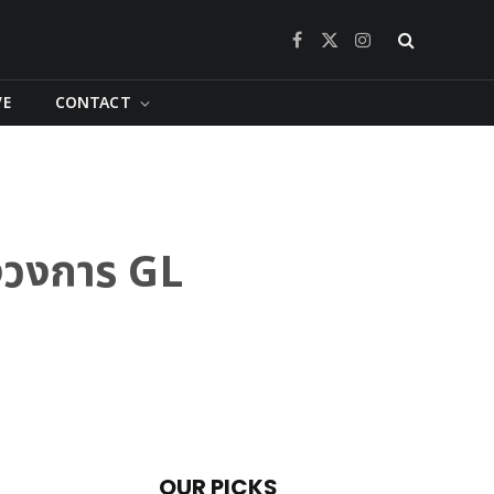
Facebook
X
Instagram
(Twitter)
VE
CONTACT
องวงการ GL
OUR PICKS