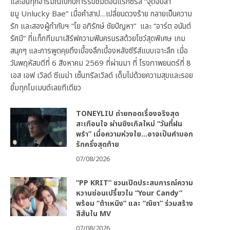
และอินทุกอารมณ์ไปกับการรับชมตอนแรกซีรีส์ “จุดจีบสา
ยมู Unlucky Bae” เมื่อคำสาป…เปลี่ยนดวงร้าย กลายเป็นความ
รัก และสองผู้กำกับฯ “โย อภิรักษ์ ชัยปัญหา” และ “อาร์ต อนันต์
รัศมี” ที่แท็กทีมมาเสิร์ฟความฟินครบรสด้วยโชว์สุดพิเศษ เกม
สนุกๆ และการพูดคุยถึงเบื้องลึกเบื้องหลังซีรีส์แบบเจาะลึก เมื่อ
วันพฤหัสบดีที่ 6 สิงหาคม 2569 ที่ผ่านมา ที่ โรงภาพยนตร์ที่ 8
เอส เอฟ เวิลด์ ซีเนม่า เซ็นทรัลเวิลด์ เต็มไปด้วยความสุขและรอย
ยิ้มทุกโมเมนต์เลยทีเดียว
TONEYLIU ถ่ายทอดเรื่องจริงสุด
สะเทือนใจ ผ่านซิงเกิลใหม่ “วันที่ฝน
พรำ” เมื่อความห่วงใย…อาจเป็นคำบอก
รักครั้งสุดท้าย
07/08/2026
“PP KRIT” ชวนเปิดประสบการณ์ความ
หวานซ่อนเปรี้ยวใน “Your Candy”
พร้อม “ต้าเหนิง” และ “ณิชา” ร่วมสร้าง
สีสันใน MV
07/08/2026