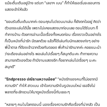
แม้จะตื่นเต้นอยู่บ้าง แต่บท “เลขาฯ เบน” ก็ทำให้เธอเริ่มจะชอบการ
แสดงเข้าให้แล้ว
“ยอมรับตื่นเต้นมากค่ะ ตอนคุณโบว์ชวนมาเล่น ก็ยังตกใจอยู่ คิดว่า
ตัวเองจะเล่นได้มั้ย เพราะไม่เคยแสดงมาก่อนเลย ตอนได้รับบท ก็
ทำการบ้าน ด้วยการอ่านเนื้อเรื่องทั้งหมดก่อน เรื่องราวเป็นอย่างไร
ก็เป็นหนังที่น่ารัก มีตลกด้วย แล้วก็ได้เล่นกับนักแสดงเก่งๆ อย่าง
พี่น้ำตาล ที่ต้องเข้าฉากด้วยกันตลอด พี่เค้าน่ารักมากค่ะ คอยแนะนำ
ว่าจะต้องเล่นอย่างไร พอเล่นไปเรื่อยๆ ก็สนุกดีนะคะ ท้าทายความ
สามารถตัวเองด้วย ถ้ามีงานแสดงอีก ก็อยากเล่นไปเรื่อยๆ นะคะ
สนุกดี”
“Endpresso ปณิธานหวานน้อย”
“หนังรักของคนที่ไม่อยากมี
ความรัก” ทำให้ สาวเบน เข้าใจความรักในรูปแบบใหม่ เธอจึงไม่
พลาดที่จะชักชวนให้มาดูหนังเรื่องนี้กันเยอะๆ
“หลายๆ คนในโลกตอนนี้ มองเรื่องความรักคือเรื่องที่น่ากลัว เป็น