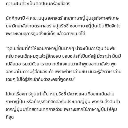
ความฝันที่จะเป็นศิลปินนักร้องชื่อดัง
นักศึกษาปี 4 คณะมนุษยศาสตร์ สาขาภาษาญี่ปุ่นธุรกิจภาคพิเศษ
มหาวิทยาลัยเกษตรศาสตร์ หนุ่มริชชี่ ชอบภาษาญี่ปุ่นเป็นชีวิตจิตใจ
เพราะชอบดูการ์ตูนตั้งแต่เด็ก แล้วอยากแปลได้
“จุดเปลี่ยนที่ทำให้ชอบภาษาญี่ปุ่นมากๆ น่าจะเป็นการ์ตูน วันพีช
ครับ ตอนเด็กผมดูแล้วรู้สึกชอบ ชอบอะไรที่เป็นต่อสู้ มีดราม่า มันมี
เปลี่ยนอารมณ์ด้วย เราอยากเข้าใจแบบว่าเค้าพูดออกมายังไง พูด
ออกมาในความรู้สึกของเค้า เพราะถ้าเราอ่านซับ มันจะรู้สึกว่าเราอ่าน
เฉยๆ ไม่ได้รู้สึกเข้ากับตัวละครที่พูดครับ”
ไม่แค่เรื่องการ์ตูนเท่านั้น หนุ่มริชชี่ ยังวางแผนที่อยากเป็นล่าม
ภาษาญี่ปุ่น หรือทำธุรกิจที่ติดต่อกับประเทศญี่ปุ่น พวกรับส่งสินค้า
จากญี่ปุ่นมาไทยตามเทศกาลด้วย เพราะอยากใช้ภาษาญี่ปุ่นให้คุ้ม
ที่สุด