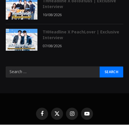
THHeadline X ซอโซ่ล่ามธีร์ | Exclusive
Interview
10/08/2026
THHeadline X PeachLover | Exclusive
Interview
07/08/2026
Facebook
X
Instagram
YouTube
(Twitter)