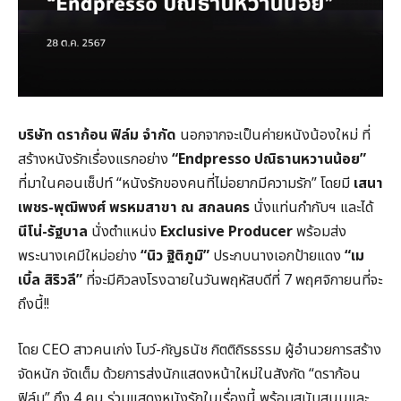
บริษัท ดราก้อน ฟิล์ม จำกัด
นอกจากจะเป็นค่ายหนังน้องใหม่ ที่
สร้างหนังรักเรื่องแรกอย่าง
“Endpresso ปณิธานหวานน้อย”
ที่มาในคอนเซ็ปท์ “หนังรักของคนที่ไม่อยากมีความรัก” โดยมี
เสนา
เพชร-พุฒิพงศ์ พรหมสาขา ณ สกลนคร
นั่งแท่นกำกับฯ และได้
นีโน่-รัฐบาล
นั่งตำแหน่ง
Exclusive Producer
พร้อมส่ง
พระนางเคมีใหม่อย่าง
“นิว ฐิติภูมิ”
ประกบนางเอกป้ายแดง
“เม
เบิ้ล สิริวลี”
ที่จะมีคิวลงโรงฉายในวันพฤหัสบดีที่ 7 พฤศจิกายนที่จะ
ถึงนี้!!
โดย CEO สาวคนเก่ง โบว์-กัญธนัช กิตติถิรธรรม ผู้อำนวยการสร้าง
จัดหนัก จัดเต็ม ด้วยการส่งนักแสดงหน้าใหม่ในสังกัด “ดราก้อน
ฟิล์ม” ถึง 4 คน ร่วมแสดงหนังรักในเรื่องนี้ พร้อมสนับสนุนและ