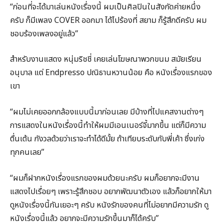
“ก่อนที่จะได้มาเล่นหนังเรื่องนี้ ผมเป็นศิลปินในสังกัดค่ายหนึ่ง
ครับ ก็มีเพลง COVER ออกมา ได้ไปร้องที่ สยาม ก็รู้สึกดีครับ ผม
ชอบร้องเพลงอยู่แล้ว”
สำหรับงานแสดง หนุ่มริชชี่ เคยเล่นโฆษณาพวกขนม สมัยเรียน
อนุบาล แต่ Endpresso ปณิธานหวานน้อย คือ หนังเรื่องแรกของ
เขา
“ผมไม่เคยออกกล้องแบบนี้มาก่อนเลย มีบ้างที่ไปแคสงานต่างๆ
การแสดงในหนังเรื่องนี้ทำให้ผมมีเอนเนอร์จี้มากขึ้น แต่ก็มีความ
ตื่นเต้น กังวลด้วยว่าเราจะทำได้ดีมั้ย ถ้าเทียบระดับกับพี่เค้า ซึ่งเก่ง
ทุกคนเลย”
“ผมก็ฝากหนังเรื่องแรกของผมด้วยนะครับ ผมก็อยากจะมีงาน
แสดงไปเรื่อยๆ เพราะรู้สึกชอบ อยากพัฒนาตัวเอง แล้วก็อยากให้มา
ดูหนังเรื่องนี้กันเยอะๆ ครับ หนังรักของคนที่ไม่อยากมีความรัก ดู
หนังเรื่องนี้แล้ว อยากจะมีความรักขึ้นมาก็ได้ครับ”