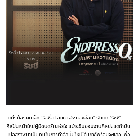
มาถึงน้องคนเล็ก “ริชชี่-ปราบดา สระทองอ่อน” รับบท “ริชชี่”
ศิลปินหน้าใหม่ผู้มีดนตรีในหัวใจ แม้จะชื่นชอบงานศิลปะ แต่ถ้ามัน
แปลสภาพมาเป็นทุนในการทำอัลบั้มใหม่ได้ เขาก็พร้อมจะแลก เพื่อ