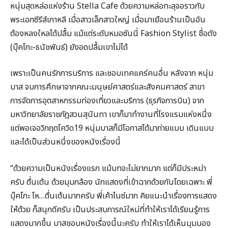
หนุ่มสุดหล่อแห่งร้าน Stella Cafe ด้วยความหล่อทะลุจอราวกับ
พระเอกซีรีส์เกาหลี เมื่อสาวเล็กสาวใหญ่ เมื่อมาเยือนร้านเป็นอัน
ต้องหลงใหลได้ปลื้ม แม้แต่ระดับหมอซันนี่ Fashion Stylist ชื่อดัง
(บุ๊คโกะ-ธนัชพันธ์) ยังอดปลื้มเขาไม่ได้
เพราะเป็นคนรักการบริการ และชอบเทคแคร์คนอื่น หลังจาก หนุ่ม
บาส จบการศึกษาจากคณะมนุษย์ศาสตร์และสังคมศาสตร์ สาขา
การจัดการอุตสาหกรรมท่องเที่ยวและบริการ (ธุรกิจการบิน) จาก
มหาวิทยาลัยราชภัฎสวนสุนันทา เขาก็มาทำงานที่โรงแรมแห่งหนึ่ง
แต่พอเจอวิกฤตโควิด19 หนุ่มบาสก็มีโอกาสได้มาถ่ายแบบ เดินแบบ
และได้เป็นส่วนหนึ่งของหนังเรื่องนี้
“ด้วยความเป็นหนังเรื่องแรก แม้บทจะไม่ยากมาก แต่ก็มีประหม่า
ครับ ตื่นเต้น ด้วยมุมกล้อง นักแสดงที่เข้าฉากด้วยกันโดยเฉพาะ พี่
บุ๊คโกะ โห…ตื่นเต้นมากครับ พี่เค้าไนซ์มาก คิยแนะนำเรื่องการแสดง
ให้ด้วย ก็สนุกดีครับ เป็นประสบการณ์ใหม่ที่ทำให้เราได้เรียนรู้การ
แสดงมากขึ้น บาสชอบหนังเรื่องนี้นะครับ ทำให้เราได้เห็นมุมมอง