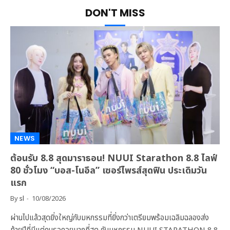
DON'T MISS
NEWS
ต้อนรับ 8.8 สุดมาราธอน! NUUI Starathon 8.8 ไลฟ์
80 ชั่วโมง “บอส-โนอึล” เซอร์ไพรส์สุดฟิน ประเดิมวัน
แรก
By
sl
10/08/2026
ผ่านไปแล้วสุดยิ่งใหญ่กับมหกรรมที่ยิ่งกว่าเตรียมพร้อมเฉลิมฉลองส่ง