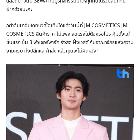
ตลอดมา วันนี้ SEWA ก็มีบูธกิจกรรมมาให้ทุกคนได้ร่วมสนุกกัน
ฝากด้วยนะคะ
อย่าลืมมาอัปเดทบิวตี้ไอเท็มได้แล้ววันนี้ที่ JM COSMETICS JM
COSMETICS สินค้าราคาไม่แพง ลดแรงไม่ต้องรอโปร คุ้มตั้งแต่
ชิ้นแรก ชั้น 3 ฟิวเจอร์พาร์ค รังสิต ฝั่งเวสต์ กับอาณาจักรแห่งความ
งามครบ ทั้งปลีกและค้าส่ง แล้วคุณจะไม่ผิดหวัง !