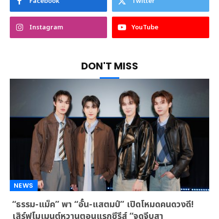
Facebook
Twitter
Instagram
YouTube
DON'T MISS
NEWS
“ธรรม-แม็ค” พา “อั๋น-แสตมป์” เปิดโหมดคนดวงดี!
เสิร์ฟโมเมนต์หวานตอนแรกซีรีส์ “จุดจีบสา