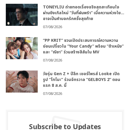
TONEYLIU ถ่ายทอดเรื่องจริงสุดสะเทือนใจ
ผ่านซิงเกิลใหม่ “วันที่ฝนพรำ” เมื่อความห่วงใย…
อาจเป็นคำบอกรักครั้งสุดท้าย
07/08/2026
“PP KRIT” ชวนเปิดประสบการณ์ความหวาน
ซ่อนเปรี้ยวใน “Your Candy” พร้อม “ต้าเหนิง”
และ “ณิชา” ร่วมสร้างสีสันใน MV
07/08/2026
วัยรุ่น Gen Z + ปีลึก เซอร์ไพรส์ Looke เปิด
รูป “โทโมะ” ร่วมจักรวาล “GELBOYS 2” ตอน
แรก 8 ส.ค. นี้
07/08/2026
Subscribe to Updates