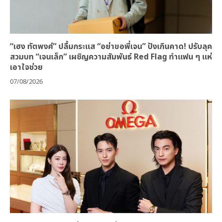
“เฮง ทัตพงศ์” ปลื้มกระแส “อย่าขอพี่เจน” ปังเกินคาด! ปรับลุค
สวมบท “เจนเล็ก” เผชิญความสัมพันธ์ Red Flag ทำแฟน ๆ แห่
เอาใจช่วย
07/08/2026