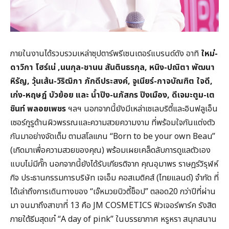
ภายในงานได้รวบรวมเหล่าซุปตาร์พรีเซนเตอร์แบรนด์ดัง อาทิ
ใหม่-
ดาวิกา โฮร์เน่ ,นนกุล-ชานน สันตินธรกุล, หนิง-ปณิตา พัฒนา
หิรัญ, วุ้นเส้น-วิริฒิภา ภักดีประสงค์, จูเนียร์-กาจบัณฑิต ใจดี,
เก่ง-หฤษฎ์ บัวย้อย และ น้ำปิง-นภัสกร ปิงเมือง, ดีเจมะตูม-เต
ชินท์ พลอยเพชร
ฯลฯ นอกจากนี้ยังมีเหล่าเซเลบริตี้และอินฟลูเอ็น
เซอร์กูรูด้านผิวพรรณและความสวยความงาม ที่พร้อมใจกันแต่งตัว
กันมาอย่างจัดเต็ม ตามสโลแกน “Born to be your own Beau”
(เกิดมาเพื่อความสวยของคุณ) พร้อมเผยเคล็ดลับการดูแลตัวเอง
แบบไม่มีกั๊ก นอกจากนี้ยังได้รับเกียรติจาก คุณอุมาพร ราษฎร์วิรุฬห์
กิจ ประธานกรรมการบริษัท เจเอ็ม คอสเมติคส์ (ไทยแลนด์) จํากัด ที่
ได้เล่าถึงการเดินทางของ “เจ๊หมวยบิวตี้ช็อป” ตลอด20 กว่าปีที่ผ่าน
มา จนมาถึงสาขาที่ 13 คือ JM COSMETICS ฟิวเจอร์พาร์ค รังสิต
ภายใต้ธีมสุดเก๋ “A day of pink” ในบรรยากาศ หรูหรา สนุกสนาน