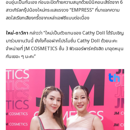
อบอุ่นเป็นกันเอง ก่อนจะปิดท้ายความสนุกด้วยมินิคอนเสิร์ตจาก 6
สาวเกิร์ลกรุ๊ปน้องใหม่กระแสแรงวง “EMPRESS” ที่มาแจกความ
สดใสเรียกเสียงกรี๊ดจากเหล่าเอฟซีแบบต่อเนื่อง
ใหม่-ดาวิกา
กล่าวว่า “ใหม่เป็นตัวแทนของ Cathy Doll ได้รับเชิญ
มาร่วมงานวันนี้ ยังไงก็ขอฝากโปรโมชั่น Cathy Doll ด้วยนะคะ
จำหน่ายที่ JM COSMETICS ชั้น 3 ฟิวเจอร์พาร์ครังสิต มาอุดหนุน
กันเยอะ ๆ นะคะ”