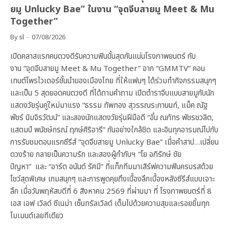
ยมู Unlucky Bae” ในงาน “จุดจีบสายมู Meet & Mu
Together”
By
sl
07/08/2026
เปิดคลาสแรกคนดวงดีรับความฟินขั้นสุดกันแน่นโรงภาพยนตร์ กับ
งาน “จุดจีบสายมู Meet & Mu Together” จาก “GMMTV” คอน
เทนต์โพรไวเดอร์ชั้นนำของเมืองไทย ที่ให้แฟนๆ ได้ร่วมทำกิจกรรมสนุกๆ
และเป็น 5 สุดยอดคนดวงดี ที่ได้ถามคำถาม เปิดตำราจีบแบบสายมูกับนัก
แสดงวัยรุ่นคู่ใหม่มาแรง “ธรรม ทัพทอง สุวรรณระกานนท์, แม็ค ณัฐ
พัชร์ นิมจิรวัฒน์” และสองนักแสดงวัยรุ่นฝีมือดี “อั๋น ณภัทร พัชรชวลิต,
แสตมป์ พนัชษ์กรณ์ ฤกษ์ศิริอารี” กันอย่างใกล้ชิด และอินทุกอารมณ์ไปกับ
การรับชมตอนแรกซีรีส์ “จุดจีบสายมู Unlucky Bae” เมื่อคำสาป…เปลี่ยน
ดวงร้าย กลายเป็นความรัก และสองผู้กำกับฯ “โย อภิรักษ์ ชัย
ปัญหา” และ “อาร์ต อนันต์ รัศมี” ที่แท็กทีมมาเสิร์ฟความฟินครบรสด้วย
โชว์สุดพิเศษ เกมสนุกๆ และการพูดคุยถึงเบื้องลึกเบื้องหลังซีรีส์แบบเจาะ
ลึก เมื่อวันพฤหัสบดีที่ 6 สิงหาคม 2569 ที่ผ่านมา ที่ โรงภาพยนตร์ที่ 8
เอส เอฟ เวิลด์ ซีเนม่า เซ็นทรัลเวิลด์ เต็มไปด้วยความสุขและรอยยิ้มทุก
โมเมนต์เลยทีเดียว