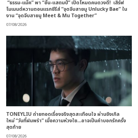
“ธรรม-แม็ค” พา “อั๋น-แสตมป์” เปิดโหมดคนดวงดี! เสิร์ฟ
โมเมนต์หวานตอนแรกซีรีส์ “จุดจีบสายมู Unlucky Bae” ใน
งาน “จุดจีบสายมู Meet & Mu Together”
07/08/2026
TONEYLIU ถ่ายทอดเรื่องจริงสุดสะเทือนใจ ผ่านซิงเกิล
ใหม่ “วันที่ฝนพรำ” เมื่อความห่วงใย…อาจเป็นคำบอกรักครั้ง
สุดท้าย
07/08/2026