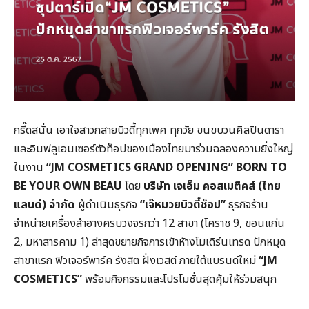
กรี๊ดสนั่น เอาใจสาวกสายบิวตี้ทุกเพศ ทุกวัย ขนขบวนศิลปินดารา
และอินฟลูเอนเซอร์ตัวท็อปของเมืองไทยมาร่วมฉลองความยิ่งใหญ่
ในงาน
“JM COSMETICS GRAND OPENING” BORN TO
BE YOUR OWN BEAU
โดย
บริษัท เจเอ็ม คอสเมติคส์ (ไทย
แลนด์) จํากัด
ผู้ดำเนินธุรกิจ
“เจ๊หมวยบิวตี้ช็อป”
ธุรกิจร้าน
จำหน่ายเครื่องสำอางครบวงจรกว่า 12 สาขา (โคราช 9, ขอนแก่น
2, มหาสารคาม 1) ล่าสุดขยายกิจการเข้าห้างโมเดิร์นเทรด ปักหมุด
สาขาแรก ฟิวเจอร์พาร์ค รังสิต ฝั่งเวสต์ ภายใต้แบรนด์ใหม่
“JM
COSMETICS”
พร้อมกิจกรรมและโปรโมชั่นสุดคุ้มให้ร่วมสนุก