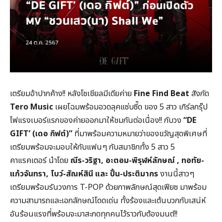
เตรียมอ้าปากค้าง!! หลังโซเชียลมีเดียค่าย
Fine Find Beat
สังกัด
Tero Music
เผยโฉมพร้อมอวดลุคแซ่บซี๊ด ของ 5 สาว เกิร์ลกรุ๊ป
ไฟแรงเบอร์แรกของค่ายออกมาให้ชมกันต่อเนื่อง!! กับวง
“DE
GIFT’ (เดอ กิฟต์)”
ที่มาพร้อมความหมายว่าของขวัญสุดพิเศษที่
เตรียมพร้อมจะมอบให้กับแฟนๆ กับสมาชิกทั้ง 5 สาว 5
คาแรคเตอร์ นำโดย
ณีร-วริฐา, อะตอม-พิรุฬห์ลักษณ์ , ทอทัย-
แก้วจันทรา, โบว์-สัณห์สินี และ ปั้น-ประติมากร
งานนี้สาวๆ
เตรียมพร้อมรันวงการ T-POP ด้วยภาพลักษณ์สุดเฟียซ มาพร้อม
ความสามารถและเอกลักษณ์โดดเด่น ทั้งร้องและเต้นบวกกับเสน่ห์
อันร้อนแรงที่พร้อมจะมาสะกดทุกคนไว้ราวกับต้องมนต์!!