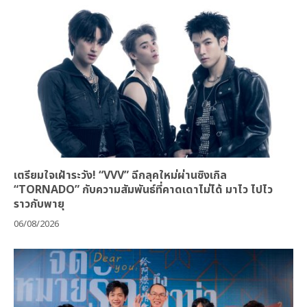
เตรียมใจเฝ้าระวัง! “VVV” ฉีกลุคใหม่ผ่านซิงเกิล
“TORNADO” กับความสัมพันธ์ที่คาดเดาไม่ได้ มาไว ไปไว
ราวกับพายุ
06/08/2026