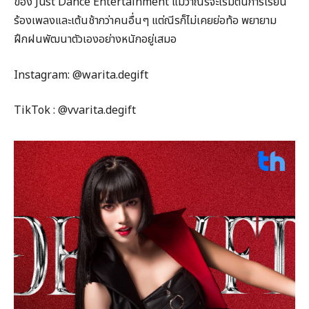
ของ Just Dance Entertainment แม้ว่าณีรจะเริ่มต้นการเรียน
ร้องเพลงและเต้นช้ากว่าคนอื่นๆ แต่ณีรก็ไม่เคยย่อท้อ พยายาม
ฝึกฝนพัฒนาตัวเองอย่างหนักอยู่เสมอ
Instagram: @warita.degift
TikTok : @vvarita.degift