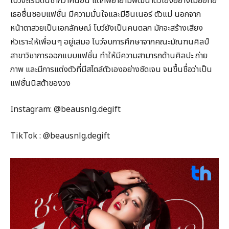
โบว์จะเริ่มต้นช้ากว่าคนอื่น แต่ก็พยายามพัฒนาตัวเองอย่างไม่ย่อท้อ
เธอชื่นชอบแฟชั่น มีความมั่นใจและมีอินเนอร์ ตัวแม่ นอกจาก
หน้าตาสวยเป็นเอกลักษณ์ โบว์ยังเป็นคนตลก มักจะสร้างเสียง
หัวเราะให้เพื่อนๆ อยู่เสมอ โบว์จบการศึกษาจากคณะมัณฑนศิลป์
สาขาวิชาการออกแบบแฟชั่น ทำให้มีความสามารถด้านศิลปะ ถ่าย
ภาพ และมีการแต่งตัวที่มีสไตล์ตัวเองอย่างชัดเจน จนขึ้นชื่อว่าเป็น
แฟชั่นนิสต้าของวง
Instagram: @beausnlg.degift
TikTok : @beausnlg.degift