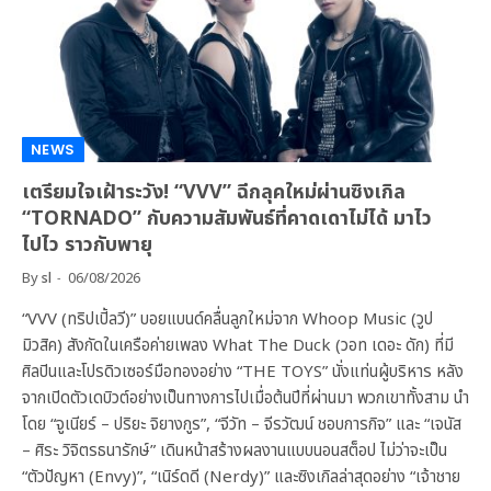
NEWS
เตรียมใจเฝ้าระวัง! “VVV” ฉีกลุคใหม่ผ่านซิงเกิล
“TORNADO” กับความสัมพันธ์ที่คาดเดาไม่ได้ มาไว
ไปไว ราวกับพายุ
By
sl
06/08/2026
“VVV (ทริปเปิ้ลวี)” บอยแบนด์คลื่นลูกใหม่จาก Whoop Music (วูป
มิวสิค) สังกัดในเครือค่ายเพลง What The Duck (วอท เดอะ ดัก) ที่มี
ศิลปินและโปรดิวเซอร์มือทองอย่าง “THE TOYS” นั่งแท่นผู้บริหาร หลัง
จากเปิดตัวเดบิวต์อย่างเป็นทางการไปเมื่อต้นปีที่ผ่านมา พวกเขาทั้งสาม นำ
โดย “จูเนียร์ – ปริยะ จิยางกูร”, “จีวัท – จีรวัฒน์ ชอบการกิจ” และ “เจนัส
– ศิระ วิจิตรธนารักษ์” เดินหน้าสร้างผลงานแบบนอนสต็อป ไม่ว่าจะเป็น
“ตัวปัญหา (Envy)”, “เนิร์ดดี (Nerdy)” และซิงเกิลล่าสุดอย่าง “เจ้าชาย