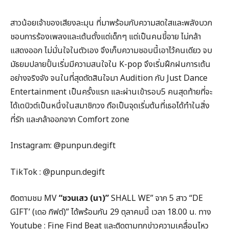
สาวน้อยเจ้าของเสียงละมุน ที่มาพร้อมกับความสดใสและพลังบวก
ชอบการร้องเพลงและเต้นตั้งแต่เด็กๆ แต่เป็นคนขี้อาย ไม่กล้า
แสดงออก ไม่มั่นใจในตัวเอง จึงเก็บความชอบนี้เอาไว้คนเดียว จบ
มัธยมปลายปั้นเริ่มมีความสนใจใน K-pop จึงเริ่มฝึกฝนการเต้น
อย่างจริงจัง จนในที่สุดตัดสินใจมา Audition กับ Just Dance
Entertainment เป็นครั้งแรก และผ่านเข้ารอบ5 คนสุดท้ายที่จะ
ได้เดบิวต์เป็นหนึ่งในสมาชิกวง ถือเป็นจุดเริ่มต้นที่เธอได้ทำในสิ่ง
ที่รัก และกล้าออกจาก Comfort zone
Instagram: @punpun.degift
TikTok : @punpun.degift
ติดตามชม MV
“ชวนเสว (นา)”
SHALL WE” จาก 5 สาว “DE
GIFT’ (เดอ กิฟต์)” ได้พร้อมกัน 29 ตุลาคมนี้ เวลา 18.00 น. ทาง
Youtube : Fine Find Beat และติดตามทุกข่าวความเคลื่อนไหว