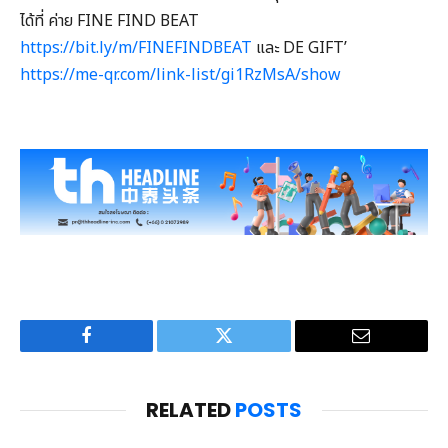
ได้ที่ ค่าย FINE FIND BEAT
https://bit.ly/m/FINEFINDBEAT
และ DE GIFT’
https://me-qr.com/link-list/gi1RzMsA/show
Facebook
Twitter
Email
RELATED
POSTS