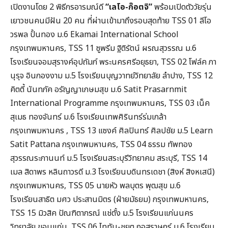
เปิดงานโดย 2 พิธีกรอารมณ์ดี
“เลโอ-ก๊อตจิ”
พร้อมเปิดตัววัยรุ่น
เยาวชนคนมีฝัน 20 คน ที่ผ่านเข้ามาถึงรอบสุดท้าย TSS 01 ลีโอ
วรพล ปั้นทอง ม.6 Ekamai International School
กรุงเทพมหานคร, TSS 11 ซูพรีม ฐิติรัตน์ ผรณสุวรรณ ม.6
โรงเรียนจอมสุรางค์อุปถัมภ์ พระนครศรีอยุธยา, TSS 02 โฟล์ค ภา
นุรุจ อินกองงาม ม.5 โรงเรียนบุญวาทย์วิทยาลัย ลำปาง, TSS 12
คิตตี้ นันทภัค อรัญญาเกษมสุข ม.6 Satit Prasarnmit
International Programme กรุงเทพมหานคร, TSS 03 เน็ค
สุเมธ ทองจันทร์ ม.6 โรงเรียนเทพศิรินทร์ร่มเกล้า
กรุงเทพมหานคร , TSS 13 แซงค์ ศิลปินทร์ ศิลปชัย ม.5 Learn
Satit Pattana กรุงเทพมหานคร, TSS 04 ธรรม ทัพทอง
สุวรรณระกานนท์ ม.5 โรงเรียนสระบุรีวิทยาคม สระบุรี, TSS 14
เมล สิดาพร หลินถาวรดี ม.3 โรงเรียนบดินทรเดชา (สิงห์ สิงหเสนี)
กรุงเทพมหานคร, TSS 05 นายหัว พลบุตร พุฒสุข ม.6
โรงเรียนสาธิต มศว ประสานมิตร (ฝ่ายมัธยม) กรุงเทพมหานคร,
TSS 15 มิวสิค ปัณฑิตากรณ์ แช่ตั้ง ม.5 โรงเรียนแก่นนคร
วิทยาลัย ขอนแก่น, TSS 06 ไททัน-ชยุต กอสุราษฎร์ ม.6 โรงเรียน