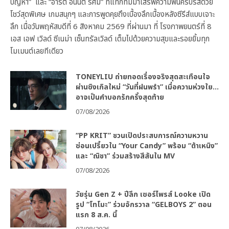
ปัญหา” และ “อาร์ต อนันต์ รัศมี” ที่แท็กทีมมาเสิร์ฟความฟินครบรสด้วย
โชว์สุดพิเศษ เกมสนุกๆ และการพูดคุยถึงเบื้องลึกเบื้องหลังซีรีส์แบบเจาะ
ลึก เมื่อวันพฤหัสบดีที่ 6 สิงหาคม 2569 ที่ผ่านมา ที่ โรงภาพยนตร์ที่ 8
เอส เอฟ เวิลด์ ซีเนม่า เซ็นทรัลเวิลด์ เต็มไปด้วยความสุขและรอยยิ้มทุก
โมเมนต์เลยทีเดียว
TONEYLIU ถ่ายทอดเรื่องจริงสุดสะเทือนใจ
ผ่านซิงเกิลใหม่ “วันที่ฝนพรำ” เมื่อความห่วงใย…
อาจเป็นคำบอกรักครั้งสุดท้าย
07/08/2026
“PP KRIT” ชวนเปิดประสบการณ์ความหวาน
ซ่อนเปรี้ยวใน “Your Candy” พร้อม “ต้าเหนิง”
และ “ณิชา” ร่วมสร้างสีสันใน MV
07/08/2026
วัยรุ่น Gen Z + ปีลึก เซอร์ไพรส์ Looke เปิด
รูป “โทโมะ” ร่วมจักรวาล “GELBOYS 2” ตอน
แรก 8 ส.ค. นี้