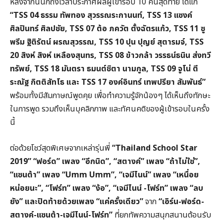
หลังจากนั้นก็ถึงเวลาประกาศผลผู้เข้ารอบ 10 คนสุดท้าย ได้แก่
“TSS 04 ธรรม ทัพทอง สุวรรณระกานนท์, TSS 13 แซงค์
ศิลปินทร์ ศิลปชัย, TSS 07 ต้อ ภควัต ตั้งฉัตรแก้ว, TSS 11 ซู
พรีม ฐิติรัตน์ ผรณสุวรรณ, TSS 10 ปุน ปุญย์ สุตารมจ์, TSS
20 สิงห์ สิงห์ เหลืองสุนทร, TSS 08 ข้าวกล้า วรรธน์ธนิน ส่งทวี
ทรัพย์, TSS 18 มันตรา ธมนต์ชิตา นามกูล, TSS 09 จูโน่ ตี
ระณัฐ กิตติสัทโธ และ TSS 17 องค์อินทร์ เทพปรียา สัมพันธ์”
พร้อมทั้งมีสัมภาษณ์พูดคุย เพื่อทำความรู้จักน้องๆ ได้เห็นถึงทักษะ
ในการพูด รวมถึงเห็นบุคลิกภาพ และทัศนคติของผู้เข้ารอบในครั้ง
นี้
ต่อด้วยโชว์สุดพิเศษจากเหล่ารุ่นพี่
“Thailand School Star
2019” “ฟอร์ด” เพลง “อีกนิด”, “สตางค์” เพลง “ถ้าไม่ใช่”,
“แซนต้า” เพลง “Umm Umm”, “เจมีไนน์” เพลง “เหนื่อย
หน่อยนะ”, “โฟร์ท” เพลง “ง้อ”, “เจมีไนน์ -โฟร์ท” เพลง “ลบ
ยัง” และปิดท้ายด้วยเพลง “แค่ครั้งเดียว”
จาก
“เอิร์น-ฟอร์ด-
สตางค์-แซนต้า-เจมีไนน์-โฟร์ท”
ที่ยกทัพความสนุกสนานต้อนรับ