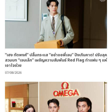
“เฮง ทัตพงศ์” ปลื้มกระแส “อย่าขอพี่เจน” ปังเกินคาด! ปรับลุค
สวมบท “เจนเล็ก” เผชิญความสัมพันธ์ Red Flag ทำแฟน ๆ แห่
เอาใจช่วย
07/08/2026