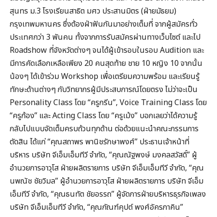
สุนทร ม.3 โรงเรียนสาธิต มศว ประสานมิตร (ฝ่ายมัธยม)
กรุงเทพมหานคร ซึ่งต้องฝ่าฟันกันมาอย่างเต็มที่ จากผู้สมัครทั่ว
ประเทศกว่า 3 พันคน ทั้งจากการรับสมัครผ่านทางเว็บไซต์ และไป
Roadshow ที่จังหวัดต่างๆ จนได้ผู้เข้ารอบในรอบ Audition และ
มีการคัดเลือกเหลือเพียง 20 คนสุดท้าย ชาย 10 หญิง 10 จากนั้น
น้องๆ ได้เข้าร่วม Workshop เพื่อเตรียมความพร้อม และเรียนรู้
ทักษะด้านต่างๆ กับวิทยากรผู้มีประสบการณ์โดยตรง ไม่ว่าจะเป็น
Personality Class โดย “ครูกรีน”, Voice Training Class โดย
“ครูก้อง” และ Acting Class โดย “ครูเม้ง” บอกเลยว่าได้ความรู้
กลับไปแบบจัดเต็มครบถ้วนทุกด้าน ต่อด้วยแนะนำคณะกรรมการ
ตัดสิน ได้แก่ “คุณสถาพร พานิชรักษาพงศ์” ประธานเจ้าหน้าที่
บริหาร บริษัท จีเอ็มเอ็มทีวี จำกัด, “คุณณัฐพงษ์ มงคลสวัสดิ์” ผู้
อำนวยการอาวุโส ฝ่ายผลิตรายการ บริษัท จีเอ็มเอ็มทีวี จำกัด, “คุณ
นพณัช ชัยวิมล” ผู้อำนวยการอาวุโส ฝ่ายผลิตรายการ บริษัท จีเอ็ม
เอ็มทีวี จำกัด, “คุณธนทัต ชัยอรรถ” ผู้จัดการฝ่ายบริหารธุรกิจเพลง
บริษัท จีเอ็มเอ็มทีวี จำกัด, “คุณกัณฑ์คุปต์ พงศ์อัครภาคิน”