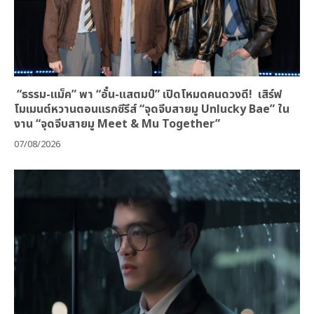
“ธรรม-แม็ค” พา “อั๋น-แสตมป์” เปิดโหมดคนดวงดี! เสิร์ฟ
โมเมนต์หวานตอนแรกซีรีส์ “จุดจีบสายมู Unlucky Bae” ใน
งาน “จุดจีบสายมู Meet & Mu Together”
07/08/2026