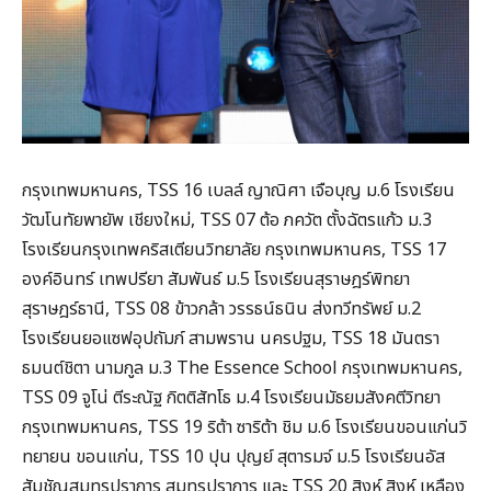
กรุงเทพมหานคร, TSS 16 เบลล์ ญาณิศา เจือบุญ ม.6 โรงเรียน
วัฒโนทัยพายัพ เชียงใหม่, TSS 07 ต้อ ภควัต ตั้งฉัตรแก้ว ม.3
โรงเรียนกรุงเทพคริสเตียนวิทยาลัย กรุงเทพมหานคร, TSS 17
องค์อินทร์ เทพปรียา สัมพันธ์ ม.5 โรงเรียนสุราษฎร์พิทยา
สุราษฎร์ธานี, TSS 08 ข้าวกล้า วรรธน์ธนิน ส่งทวีทรัพย์ ม.2
โรงเรียนยอแซฟอุปถัมภ์ สามพราน นครปฐม, TSS 18 มันตรา
ธมนต์ชิตา นามกูล ม.3 The Essence School กรุงเทพมหานคร,
TSS 09 จูโน่ ตีระณัฐ กิตติสัทโธ ม.4 โรงเรียนมัธยมสังคตีวิทยา
กรุงเทพมหานคร, TSS 19 ริต้า ซาริต้า ชิม ม.6 โรงเรียนขอนแก่นวิ
ทยายน ขอนแก่น, TSS 10 ปุน ปุญย์ สุตารมจ์ ม.5 โรงเรียนอัส
สัมชัญสมุทรปราการ สมุทรปราการ และ TSS 20 สิงห์ สิงห์ เหลือง