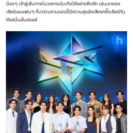
น้องๆ เข้าสู่เส้นทางในวงการบันเทิงให้อย่างคึกคัก เล่นเอากอง
เชียร์และแฟนๆ ที่มาร่วมงานแฮปปี้มีความสุขส่งเสียงกรี๊ดเชียร์กัน
ดังสนั่นลั่นฮอลล์