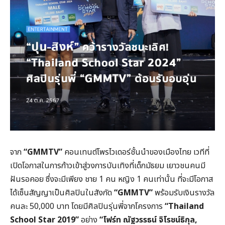
จาก
“GMMTV”
คอนเทนต์โพรไวเดอร์ชั้นนำของเมืองไทย เวทีที่
เปิดโอกาสในการก้าวเข้าสู่วงการบันเทิงที่เด็กมัธยม เยาวชนคนมี
ฝันรอคอย ซึ่งจะมีเพียง ชาย 1 คน หญิง 1 คนเท่านั้น ที่จะมีโอกาส
ได้เซ็นสัญญาเป็นศิลปินในสังกัด
“GMMTV”
พร้อมรับเงินรางวัล
คนละ 50,000 บาท โดยมีศิลปินรุ่นพี่จากโครงการ
“Thailand
School Star 2019”
อย่าง
“โฟร์ท ณัฐวรรธน์ จิโรชน์ธิกุล,