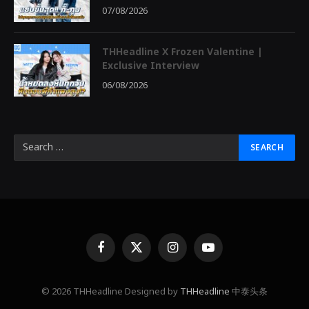
07/08/2026
THHeadline X Frozen Valentine |
Exclusive Interview
06/08/2026
Facebook
X
Instagram
YouTube
(Twitter)
© 2026 THHeadline Designed by
THHeadline
中泰头条