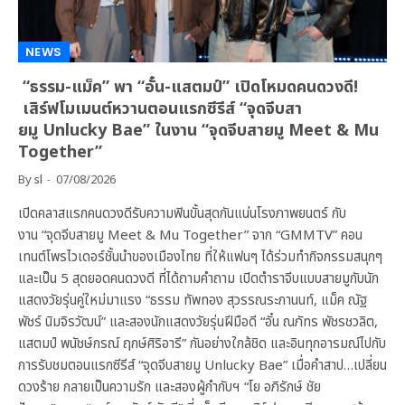
NEWS
“ธรรม-แม็ค” พา “อั๋น-แสตมป์” เปิดโหมดคนดวงดี!
เสิร์ฟโมเมนต์หวานตอนแรกซีรีส์ “จุดจีบสา
ยมู Unlucky Bae” ในงาน “จุดจีบสายมู Meet & Mu
Together”
By
sl
07/08/2026
เปิดคลาสแรกคนดวงดีรับความฟินขั้นสุดกันแน่นโรงภาพยนตร์ กับ
งาน “จุดจีบสายมู Meet & Mu Together” จาก “GMMTV” คอน
เทนต์โพรไวเดอร์ชั้นนำของเมืองไทย ที่ให้แฟนๆ ได้ร่วมทำกิจกรรมสนุกๆ
และเป็น 5 สุดยอดคนดวงดี ที่ได้ถามคำถาม เปิดตำราจีบแบบสายมูกับนัก
แสดงวัยรุ่นคู่ใหม่มาแรง “ธรรม ทัพทอง สุวรรณระกานนท์, แม็ค ณัฐ
พัชร์ นิมจิรวัฒน์” และสองนักแสดงวัยรุ่นฝีมือดี “อั๋น ณภัทร พัชรชวลิต,
แสตมป์ พนัชษ์กรณ์ ฤกษ์ศิริอารี” กันอย่างใกล้ชิด และอินทุกอารมณ์ไปกับ
การรับชมตอนแรกซีรีส์ “จุดจีบสายมู Unlucky Bae” เมื่อคำสาป…เปลี่ยน
ดวงร้าย กลายเป็นความรัก และสองผู้กำกับฯ “โย อภิรักษ์ ชัย