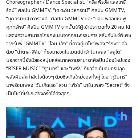
Choreographer / Dance Specialist, “คริส พีรวัส แสงโพธิ
รัตน์” ศิลปิน GMMTV, “เต ตะวัน วิหครัตน์” ศิลปิน GMMTV,
“มุก วรนิษฐ์ ถาวรวงศ์” ศิลปิน GMMTV และ “แจน พลอยชมพู
ศุภทรัพย์” ศิลปิน GMMTV จากนั้นให้ผู้เข้าประกวดทั้ง 20 คน ได้
แสดงความสามารถโกยคะแนนจากคณะกรรมการ สลับกับโชว์พิเศษ
จากรุ่นพี่ “GMMTV” “โอม-เล้ง” ที่ควงคู่มาโชว์เพลง “รักพา” ต่อ
ด้วย “น้ำตาล-ฟิล์ม” ก็ขอมาอวดโมเมนต์น่ารักในเพลง “พลูโต”
นอกจากนี้ยังมีสองหนุ่มหล่อมากความสามารถศิลปินน้องใหม่ของ
“RISER MUSIC” “ภูวินทร์” และ “เพิร์ธ” ก็ขอจัดเต็มดนตรีปลุก
พลังฝันส่งกำลังใจน้องๆ ด้วยซิงเกิลใหม่ของทั้งคู่ โดย “ภูวินทร์”
มาพร้อมเพลง “วันเกิดเธอ” ส่วน “เพิร์ธ” มาในเพลง “Secret” ซึ่ง
เป็นโชว์ที่เรียกเสียงกรี๊ดได้ดังสุดๆ