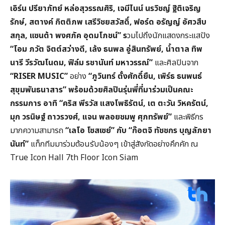
เอิร์น ปรียาภัทย์ หล่อสุวรรณศิริ, เจมีไนน์ นรวิชญ์ ฐิติเจริญ
รักษ์, สตางค์ กิตติภพ เสรีวิชยสวัสดิ์, ฟอร์ด อรัญญ์ อัศวสืบ
สกุล, แซนต้า พงศภัค อุดมโภชน์” ร
วมไปถึงนักแสดงกระแสปัง
“โอม ภวัต จิตต์สว่างดี, เล้ง ธนพล อู่สินทรัพย์, น้ำตาล ทิพ
นารี วีรวัฒโนดม, ฟิล์ม รชานันท์ มหาวรรณ์”
และศิลปินจาก
“RISER MUSIC”
อย่าง
“ภูวินทร์ ตั้งศักดิ์ยืน, เพิร์ธ ธนพนธ์
สุขุมพันธนาสาร” พร้อมด้วยศิลปินรุ่นพี่ที่มาร่วมเป็นคณะ
กรรมการ อาทิ “คริส พีรวัส แสงโพธิรัตน์, เต ตะวัน วิหครัตน์,
มุก วรนิษฐ์ ถาวรวงศ์, แจน พลอยชมพู ศุภทรัพย์”
และพิธีกร
มากความสามารถ
“เลโอ โซสเซย์” กับ “ก๊อตจิ ทัชชกร บุญลัภยา
นันท์”
แท็กทีมมาร่วมต้อนรับน้องๆ เข้าสู่สังกัดอย่างคึกคัก ณ
True Icon Hall 7th Floor Icon Siam