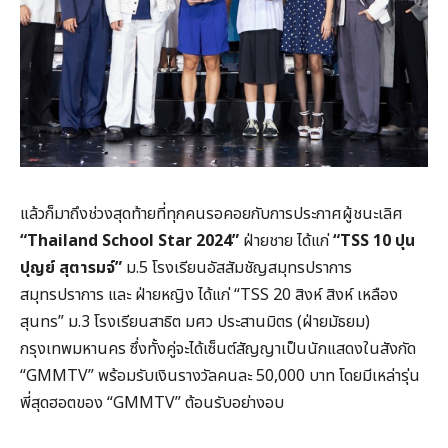
แล้วก็มาถึงช่วงสุดท้ายที่ทุกคนรอคอยกับการประกาศผู้ชนะเลิศ
“Thailand School Star 2024”
ฝ่ายชาย ได้แก่
“TSS 10 ปุน
ปุญย์ สุตารมจ์”
ม.5 โรงเรียนอัสสัมชัญสมุทรปราการ
สมุทรปราการ และ ฝ่ายหญิง ได้แก่ “TSS 20 สิงห์ สิงห์ เหลือง
สุนทร” ม.3 โรงเรียนสาธิต มศว ประสานมิตร (ฝ่ายมัธยม)
กรุงเทพมหานคร ซึ่งทั้งคู่จะได้เซ็นต์สัญญาเป็นนักแสดงในสังกัด
“GMMTV” พร้อมรับเงินรางวัลคนละ 50,000 บาท โดยมีเหล่ารุ่น
พี่สุดฮอตของ “GMMTV” ต้อนรับอย่างอบ