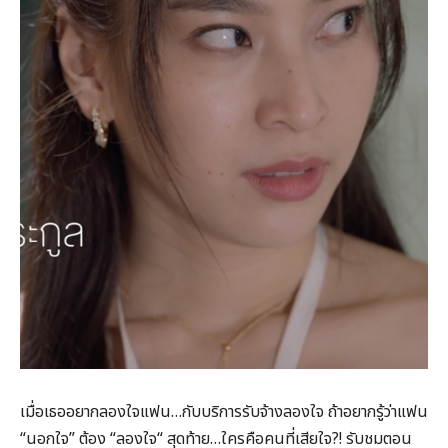
เมื่อเธออยากลองใจแฟน…กับบริการรับจ้างลองใจ ถ้าอยากรู้ว่าแฟน
“นอกใจ” ต้อง “ลองใจ“ สุดท้าย…ใครคือคนที่เสียใจ?! รับชมตอน