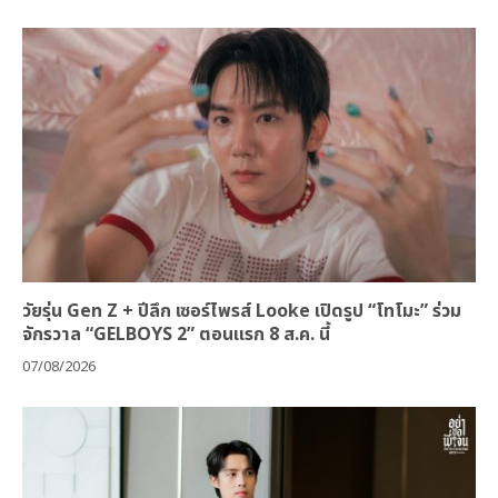
วัยรุ่น Gen Z + ปีลึก เซอร์ไพรส์ Looke เปิดรูป “โทโมะ” ร่วม
จักรวาล “GELBOYS 2” ตอนแรก 8 ส.ค. นี้
07/08/2026