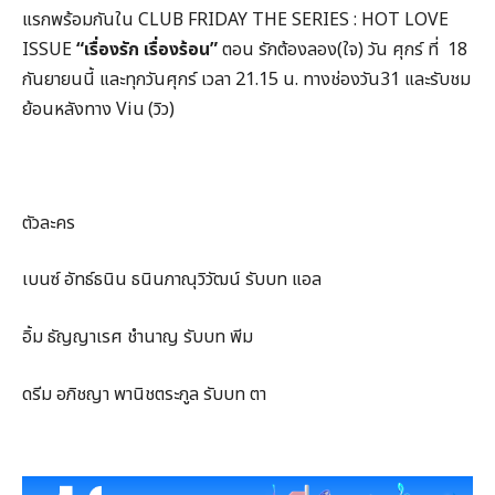
แรกพร้อมกันใน CLUB FRIDAY THE SERIES : HOT LOVE
ISSUE
“
เรื่องรัก เรื่องร้อน”
ตอน รักต้องลอง(ใจ) วัน ศุกร์ ที่ 18
กันยายนนี้ และทุกวันศุกร์ เวลา 21.15 น. ทางช่องวัน31 และรับชม
ย้อนหลังทาง Viu (วิว)
ตัวละคร
เบนซ์ อัทธ์ธนิน ธนินภาณุวิวัฒน์ รับบท แอล
อิ้ม ธัญญาเรศ ชำนาญ รับบท พีม
ดรีม อภิชญา พานิชตระกูล รับบท ตา