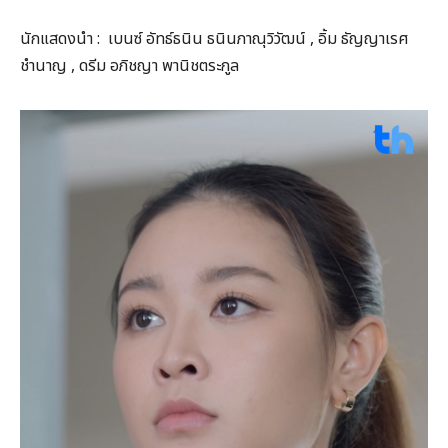
นักแสดงนำ : เบนซ์ อัทธ์ธนิน ธนินภาณุวิวัฒน์ , อิ้ม ธัญญาเรศ
ชำนาญ , ดรีม อภิชญา พานิชตระกูล