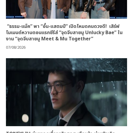
“ธรรม-แม็ค” พา “อั๋น-แสตมป์” เปิดโหมดคนดวงดี! เสิร์ฟ
โมเมนต์หวานตอนแรกซีรีส์ “จุดจีบสายมู Unlucky Bae” ใน
งาน “จุดจีบสายมู Meet & Mu Together”
07/08/2026