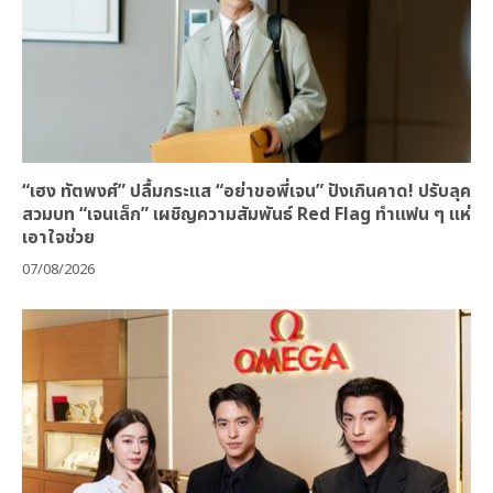
“เฮง ทัตพงศ์” ปลื้มกระแส “อย่าขอพี่เจน” ปังเกินคาด! ปรับลุค
สวมบท “เจนเล็ก” เผชิญความสัมพันธ์ Red Flag ทำแฟน ๆ แห่
เอาใจช่วย
07/08/2026