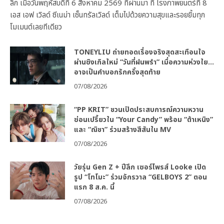
ลึก เมื่อวันพฤหัสบดีที่ 6 สิงหาคม 2569 ที่ผ่านมา ที่ โรงภาพยนตร์ที่ 8
เอส เอฟ เวิลด์ ซีเนม่า เซ็นทรัลเวิลด์ เต็มไปด้วยความสุขและรอยยิ้มทุก
โมเมนต์เลยทีเดียว
TONEYLIU ถ่ายทอดเรื่องจริงสุดสะเทือนใจ
ผ่านซิงเกิลใหม่ “วันที่ฝนพรำ” เมื่อความห่วงใย…
อาจเป็นคำบอกรักครั้งสุดท้าย
07/08/2026
“PP KRIT” ชวนเปิดประสบการณ์ความหวาน
ซ่อนเปรี้ยวใน “Your Candy” พร้อม “ต้าเหนิง”
และ “ณิชา” ร่วมสร้างสีสันใน MV
07/08/2026
วัยรุ่น Gen Z + ปีลึก เซอร์ไพรส์ Looke เปิด
รูป “โทโมะ” ร่วมจักรวาล “GELBOYS 2” ตอน
แรก 8 ส.ค. นี้
07/08/2026