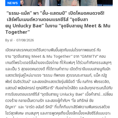
NEWS
“ธรรม-แม็ค” พา “อั๋น-แสตมป์” เปิดโหมดคนดวงดี!
เสิร์ฟโมเมนต์หวานตอนแรกซีรีส์ “จุดจีบสา
ยมู Unlucky Bae” ในงาน “จุดจีบสายมู Meet & Mu
Together”
By
sl
07/08/2026
เปิดคลาสแรกคนดวงดีรับความฟินขั้นสุดกันแน่นโรงภาพยนตร์ กับ
งาน “จุดจีบสายมู Meet & Mu Together” จาก “GMMTV” คอน
เทนต์โพรไวเดอร์ชั้นนำของเมืองไทย ที่ให้แฟนๆ ได้ร่วมทำกิจกรรมสนุกๆ
และเป็น 5 สุดยอดคนดวงดี ที่ได้ถามคำถาม เปิดตำราจีบแบบสายมูกับนัก
แสดงวัยรุ่นคู่ใหม่มาแรง “ธรรม ทัพทอง สุวรรณระกานนท์, แม็ค ณัฐ
พัชร์ นิมจิรวัฒน์” และสองนักแสดงวัยรุ่นฝีมือดี “อั๋น ณภัทร พัชรชวลิต,
แสตมป์ พนัชษ์กรณ์ ฤกษ์ศิริอารี” กันอย่างใกล้ชิด และอินทุกอารมณ์ไปกับ
การรับชมตอนแรกซีรีส์ “จุดจีบสายมู Unlucky Bae” เมื่อคำสาป…เปลี่ยน
ดวงร้าย กลายเป็นความรัก และสองผู้กำกับฯ “โย อภิรักษ์ ชัย
ปัญหา” และ “อาร์ต อนันต์ รัศมี” ที่แท็กทีมมาเสิร์ฟความฟินครบรสด้วย
โชว์สุดพิเศษ เกมสนุกๆ และการพูดคุยถึงเบื้องลึกเบื้องหลังซีรีส์แบบเจาะ