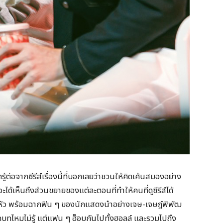
ู้ต่อจากซีรีส์เรื่องนี้ที่บอกเลยว่าชวนให้คิดเค้นสมองอย่าง
มจะได้เห็นถึงส่วนขยายของแต่ละตอนที่ทำให้คนที่ดูซีรีส์ได้
ปวดหัว พร้อมฉากฟิน ๆ ของนักแสดงนำอย่างเจษ-เจษฎ์พิพัฒ
บทไหมไม่รู้ แต่แฟน ๆ ฮ็อบกันไปทั้งฮอลล์ และรวมไปถึง