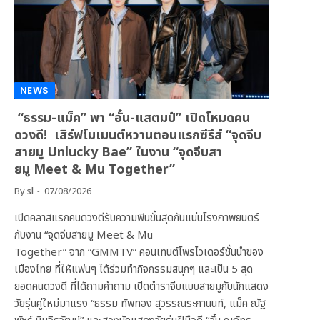
NEWS
“ธรรม-แม็ค” พา “อั๋น-แสตมป์” เปิดโหมดคน
ดวงดี! เสิร์ฟโมเมนต์หวานตอนแรกซีรีส์ “จุดจีบ
สายมู Unlucky Bae” ในงาน “จุดจีบสา
ยมู Meet & Mu Together”
By
sl
07/08/2026
เปิดคลาสแรกคนดวงดีรับความฟินขั้นสุดกันแน่นโรงภาพยนตร์
กับงาน “จุดจีบสายมู Meet & Mu
Together” จาก “GMMTV” คอนเทนต์โพรไวเดอร์ชั้นนำของ
เมืองไทย ที่ให้แฟนๆ ได้ร่วมทำกิจกรรมสนุกๆ และเป็น 5 สุด
ยอดคนดวงดี ที่ได้ถามคำถาม เปิดตำราจีบแบบสายมูกับนักแสดง
วัยรุ่นคู่ใหม่มาแรง “ธรรม ทัพทอง สุวรรณระกานนท์, แม็ค ณัฐ