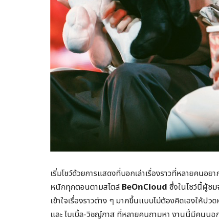
เริ่มโชว์ด้วยการแสดงที่บอกเล่าเรื่องราวที่หลายคนอยากร
หนักทุกตอนตามสไตล์
BeOnCloud
ซึ่งในโชว์นี้ผู้ช
เข้าใจเรื่องราวต่าง ๆ มากขึ้นแบบไม่ต้องคิดเองให้
และ ไบเบิ้ล-วิชญ์ภาส ที่หลายคนถามหา งานนี้มีคนนอก