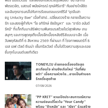
พัชร์ นิมจิรวัฒน์” และสองนักแสดงวัยรุ่นฝีมือดี “อั๋น ณภัทร
พัชรชวลิต, แสตมป์ พนัชษ์กรณ์ ฤกษ์ศิริอารี” กันอย่างใกล้ชิด
และอินทุกอารมณ์ไปกับการรับชมตอนแรกซีรีส์ “จุดจีบสา
ยมู Unlucky Bae” เมื่อคำสาป…เปลี่ยนดวงร้าย กลายเป็นความ
รัก และสองผู้กำกับฯ “โย อภิรักษ์ ชัยปัญหา” และ “อาร์ต อนันต์
รัศมี” ที่แท็กทีมมาเสิร์ฟความฟินครบรสด้วยโชว์สุดพิเศษ เกม
สนุกๆ และการพูดคุยถึงเบื้องลึกเบื้องหลังซีรีส์แบบเจาะลึก เมื่อ
วันพฤหัสบดีที่ 6 สิงหาคม 2569 ที่ผ่านมา ที่ โรงภาพยนตร์ที่ 8
เอส เอฟ เวิลด์ ซีเนม่า เซ็นทรัลเวิลด์ เต็มไปด้วยความสุขและรอย
ยิ้มทุกโมเมนต์เลยทีเดียว
TONEYLIU ถ่ายทอดเรื่องจริงสุด
สะเทือนใจ ผ่านซิงเกิลใหม่ “วันที่ฝน
พรำ” เมื่อความห่วงใย…อาจเป็นคำบอก
รักครั้งสุดท้าย
07/08/2026
“PP KRIT” ชวนเปิดประสบการณ์ความ
หวานซ่อนเปรี้ยวใน “Your Candy”
พร้อม “ต้าเหนิง” และ “ณิชา” ร่วมสร้าง