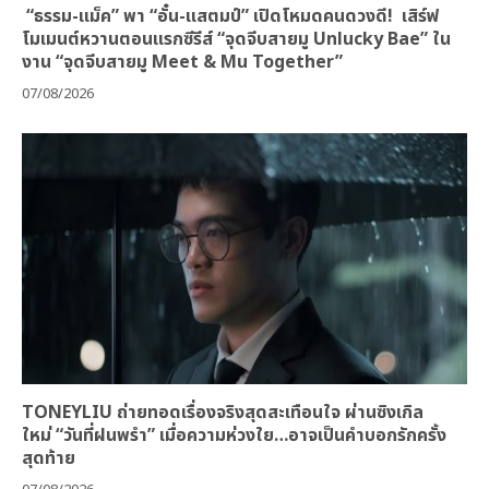
“ธรรม-แม็ค” พา “อั๋น-แสตมป์” เปิดโหมดคนดวงดี! เสิร์ฟ
โมเมนต์หวานตอนแรกซีรีส์ “จุดจีบสายมู Unlucky Bae” ใน
งาน “จุดจีบสายมู Meet & Mu Together”
07/08/2026
TONEYLIU ถ่ายทอดเรื่องจริงสุดสะเทือนใจ ผ่านซิงเกิล
ใหม่ “วันที่ฝนพรำ” เมื่อความห่วงใย…อาจเป็นคำบอกรักครั้ง
สุดท้าย