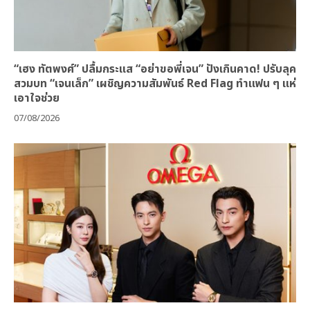
“เฮง ทัตพงศ์” ปลื้มกระแส “อย่าขอพี่เจน” ปังเกินคาด! ปรับลุค
สวมบท “เจนเล็ก” เผชิญความสัมพันธ์ Red Flag ทำแฟน ๆ แห่
เอาใจช่วย
07/08/2026