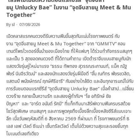
เสิร์ฟโมเมนต์หวานตอนแรกซีรีส์ “จุดจีบสา
ยมู Unlucky Bae” ในงาน “จุดจีบสายมู Meet & Mu
Together”
By
sl
07/08/2026
เปิดคลาสแรกคนดวงดีรับความฟินขั้นสุดกันแน่นโรงภาพยนตร์ กับ
งาน “จุดจีบสายมู Meet & Mu Together” จาก “GMMTV” คอน
เทนต์โพรไวเดอร์ชั้นนำของเมืองไทย ที่ให้แฟนๆ ได้ร่วมทำกิจกรรมสนุกๆ
และเป็น 5 สุดยอดคนดวงดี ที่ได้ถามคำถาม เปิดตำราจีบแบบสายมูกับนัก
แสดงวัยรุ่นคู่ใหม่มาแรง “ธรรม ทัพทอง สุวรรณระกานนท์, แม็ค ณัฐ
พัชร์ นิมจิรวัฒน์” และสองนักแสดงวัยรุ่นฝีมือดี “อั๋น ณภัทร พัชรชวลิต,
แสตมป์ พนัชษ์กรณ์ ฤกษ์ศิริอารี” กันอย่างใกล้ชิด และอินทุกอารมณ์ไปกับ
การรับชมตอนแรกซีรีส์ “จุดจีบสายมู Unlucky Bae” เมื่อคำสาป…เปลี่ยน
ดวงร้าย กลายเป็นความรัก และสองผู้กำกับฯ “โย อภิรักษ์ ชัย
ปัญหา” และ “อาร์ต อนันต์ รัศมี” ที่แท็กทีมมาเสิร์ฟความฟินครบรสด้วย
โชว์สุดพิเศษ เกมสนุกๆ และการพูดคุยถึงเบื้องลึกเบื้องหลังซีรีส์แบบเจาะ
ลึก เมื่อวันพฤหัสบดีที่ 6 สิงหาคม 2569 ที่ผ่านมา ที่ โรงภาพยนตร์ที่ 8
เอส เอฟ เวิลด์ ซีเนม่า เซ็นทรัลเวิลด์ เต็มไปด้วยความสุขและรอยยิ้มทุก
โมเมนต์เลยทีเดียว