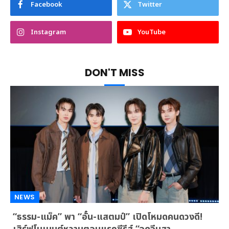
Facebook
Twitter
Instagram
YouTube
DON'T MISS
NEWS
“ธรรม-แม็ค” พา “อั๋น-แสตมป์” เปิดโหมดคนดวงดี!