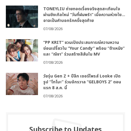
TONEYLIU ถ่ายทอดเรื่องจริงสุดสะเทือนใจ
ผ่านซิงเกิลใหม่ “วันที่ฝนพรำ” เมื่อความห่วงใย…
อาจเป็นคำบอกรักครั้งสุดท้าย
07/08/2026
“PP KRIT” ชวนเปิดประสบการณ์ความหวาน
ซ่อนเปรี้ยวใน “Your Candy” พร้อม “ต้าเหนิง”
และ “ณิชา” ร่วมสร้างสีสันใน MV
07/08/2026
วัยรุ่น Gen Z + ปีลึก เซอร์ไพรส์ Looke เปิด
รูป “โทโมะ” ร่วมจักรวาล “GELBOYS 2” ตอน
แรก 8 ส.ค. นี้
07/08/2026
Subscribe to Updates