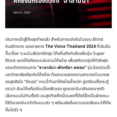
เดินทางเข้าสู่โค้งสุดท้ายแล้ว สำหรับการแข่งขันในรอบ Blind
Auditions ของรายการ
The Voice Thailand 2024
ที่เข้มข้น
ขึ้นเรื่อย ๆ จนในสัปดาห์ล่าสุด โค้ชคิ้มถึงกับต้องยืมปุ่ม Super
Block ของโค้ชก้องมาเล่นงานโค้ชจ๋าย เพื่อสกัดดาวรุ่งที่กำลังพุ่ง
แรงเข้าตากรรมการ
“
อาลามินา-พัทฑรียา พยอม
”
รุ่นน้องร่วมรั้ว
มหาวิทยาลัยเดียวกับโค้ชจ๋าย ที่ออกมาแสดงความสามารถในบทเพ
ลงสุดฮีลใจ “รักเอย” งานนี้ทำเอาโค้ชจ๋ายช้ำหนัก ขู่เตรียมตั้งกระทู้
ดราม่า ส่วนโค้ชก้องโดนช็อตฟิวแรง ถูกอาลามินาตัดออกจากตัว
เลือกแบบไม่ทันตั้งตัว จนสุดท้ายศึกนี้จบลงที่โค้ชโอ๊ตเป็นฝ่ายชนะ
ได้ตัวอาลามินาเข้าทีมแบบชิว ๆ พร้อมส่งยิ้มหวานอวดชัยชนะให้โค้ช
คิ้มไปรัว ๆ