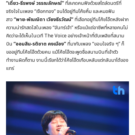
“
เดี่ยว-ธีรพงษ์ วรรณลักษณ์
”
ที่สะกดคนฟังด้วยสไตล์ดนตรีที่
จริงใจในเพลง “เงือกทอง” จนได้อยู่ทีมโค้ชคิ้ม และหมอฟัน
สาว
“
พาย-พัณณิตา เวียงธีรวัฒน์
”
ที่เลือกอยู่ทีมโค้ชโอ๊ตหลังฝาก
ความน่ารักสดใสในเพลง “จันทร์เจ้า” หรือแม้แต่อาชีพที่หลายคนไม่
คิดว่าจะได้เห็นในเวที The Voice อย่างเจ้าหน้าที่ดับเพลิงที่สนาม
บิน
“
ออมสิน-รติชาต คงเมือง
”
ที่มากับเพลง “ขอบใจจริง ๆ”
ก็
ขออยู่ทีมโค้ชโอ๊ตด้วยคน แม้โค้ชโอ๊ตจะพูดชื่อสนามบินที่เจ้าตัว
ทำงานผิดก็ตาม งานนี้เรียกได้ว่าโค้ชโอ๊ตเกือบหลับแต่กลับมาได้ของ
แทร่