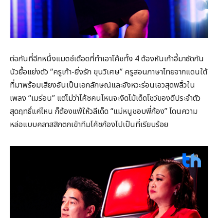
ต่อกันที่อีกหนึ่งแมตช์เดือดที่ทำเอาโค้ชทั้ง 4 ต้องหันเก้าอี้มาซัดกัน
นัวยื้อแย่งตัว “ครูเก้า-ยิ่งรัก ขุนวิเศษ” ครูสอนภาษาไทยจากแดนใต้
ที่มาพร้อมเสียงอันเป็นเอกลักษณ์และจังหวะร่อนเอวสุดพลิ้วใน
เพลง “เมร่อน” แต่ไม่ว่าโค้ชคนไหนจะงัดไม้เด็ดโชว์ของดีประจำตัว
สุดฤทธิ์แค่ไหน ก็ต้องแพ้ให้วลีเด็ด “แม่หนูชอบพี่ก้อง” โดนความ
หล่อแบบคลาสสิกตกเข้าทีมโค้ชก้องไปเป็นที่เรียบร้อย