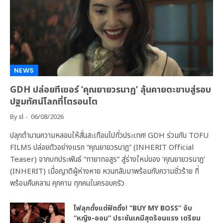
NEWS
GDH ปล่อยทีเซอร์ ‘คุณยายวรนาฏ’ ลุ้นคายตะขาบสู่รอบ
ปฐมทัศน์โลกที่โตรอนโต
By
sl
06/08/2026
ปลุกตำนานความหลอนให้สั่นสะเทือนไปทั่วประเทศ! GDH ร่วมกับ TOFU
FILMS ปล่อยตัวอย่างแรก “คุณยายวรนาฏ” (INHERIT Official
Teaser) จากบทประพันธ์ “ทายาทอสูร” สู่ร่างใหม่ของ ‘คุณยายวรนาฏ’
(INHERIT) เมื่อญาติผู้ห่างหาย หวนกลับมาพร้อมกับความชั่วร้าย ที่
พร้อมคืบคลาน คุกคาม ทุกคนในครอบครัว
ไฟลุกตั้งแต่ฟิตติ้ง! “BUY MY BOSS” จับ
“หญิง-ออม” ประชันเคมีสุดร้อนแรง เตรียม