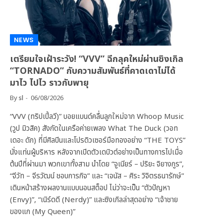
NEWS
เตรียมใจเฝ้าระวัง! “VVV” ฉีกลุคใหม่ผ่านซิงเกิล
“TORNADO” กับความสัมพันธ์ที่คาดเดาไม่ได้
มาไว ไปไว ราวกับพายุ
By
sl
06/08/2026
“VVV (ทริปเปิ้ลวี)” บอยแบนด์คลื่นลูกใหม่จาก Whoop Music
(วูป มิวสิค) สังกัดในเครือค่ายเพลง What The Duck (วอท
เดอะ ดัก) ที่มีศิลปินและโปรดิวเซอร์มือทองอย่าง “THE TOYS”
นั่งแท่นผู้บริหาร หลังจากเปิดตัวเดบิวต์อย่างเป็นทางการไปเมื่อ
ต้นปีที่ผ่านมา พวกเขาทั้งสาม นำโดย “จูเนียร์ – ปริยะ จิยางกูร”,
“จีวัท – จีรวัฒน์ ชอบการกิจ” และ “เจนัส – ศิระ วิจิตรธนารักษ์”
เดินหน้าสร้างผลงานแบบนอนสต็อป ไม่ว่าจะเป็น “ตัวปัญหา
(Envy)”, “เนิร์ดดี (Nerdy)” และซิงเกิลล่าสุดอย่าง “เจ้าชาย
ของแก (My Queen)”