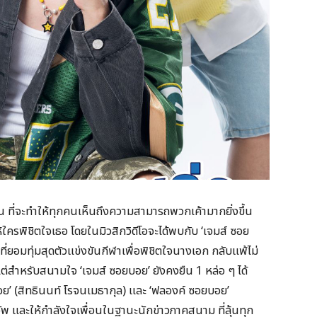
้น ที่จะทำให้ทุกคนเห็นถึงความสามารถพวกเค้ามากยิ่งขึ้น
้ใครพิชิตใจเธอ โดยในมิวสิกวิดีโอจะได้พบกับ ‘เจมส์ ซอย
 ที่ยอมทุ่มสุดตัวแข่งขันกีฬาเพื่อพิชิตใจนางเอก กลับแพ้ไม่
่สำหรับสนามใจ ‘เจมส์ ซอยบอย’ ยังคงยืน 1 หล่อ ๆ ได้
อย’ (สิทธินนท์ โรจนเมธากุล) และ ‘ฟลองค์ ซอยบอย’
ร์อัพ และให้กำลังใจเพื่อนในฐานะนักข่าวภาคสนาม ที่ลุ้นทุก