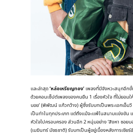
และล่าสุด
‘หล่อเหรียญทอง’
เพลงที่มีจังหวะสนุกอีกขั
ด้วยคอนเซ็ปต์เพลงของคนยืน 1 เรื่องหัวใจ ที่ไม่ยอมให
บอย’ (พิพัฒน์ แก้วกว้าง) ผู้ซึ่งรับบทเป็นพระเอกเอ็มวี
เป็นท่าในทุกประเภท แต่ถึงแม้จะแพ้ในสนามแข่งขัน แต
หัวใจไปครอบครอง ส่วนอีก 2 หนุ่มอย่าง ‘สิงหา ซอยบ
(เมฆินทร์ มัชธชาติ) รับบทเป็นผู้อยู่เบื้องหลังการเชีย