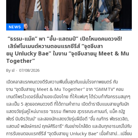
NEWS
“ธรรม-แม็ค” พา “อั๋น-แสตมป์” เปิดโหมดคนดวงดี!
เสิร์ฟโมเมนต์หวานตอนแรกซีรีส์ “จุดจีบสา
ยมู Unlucky Bae” ในงาน “จุดจีบสายมู Meet & Mu
Together”
By
sl
07/08/2026
เปิดคลาสแรกคนดวงดีรับความฟินขั้นสุดกันแน่นโรงภาพยนตร์ กับ
งาน “จุดจีบสายมู Meet & Mu Together” จาก “GMMTV” คอน
เทนต์โพรไวเดอร์ชั้นนำของเมืองไทย ที่ให้แฟนๆ ได้ร่วมทำกิจกรรมสนุกๆ
และเป็น 5 สุดยอดคนดวงดี ที่ได้ถามคำถาม เปิดตำราจีบแบบสายมูกับนัก
แสดงวัยรุ่นคู่ใหม่มาแรง “ธรรม ทัพทอง สุวรรณระกานนท์, แม็ค ณัฐ
พัชร์ นิมจิรวัฒน์” และสองนักแสดงวัยรุ่นฝีมือดี “อั๋น ณภัทร พัชรชวลิต,
แสตมป์ พนัชษ์กรณ์ ฤกษ์ศิริอารี” กันอย่างใกล้ชิด และอินทุกอารมณ์ไปกับ
การรับชมตอนแรกซีรีส์ “จุดจีบสายมู Unlucky Bae” เมื่อคำสาป…เปลี่ยน