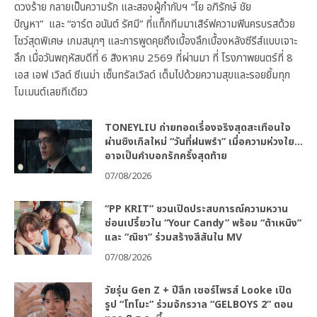
ดวงร้าย กลายเป็นความรัก และสองผู้กำกับฯ “โย อภิรักษ์ ชัย
ปัญหา” และ “อาร์ต อนันต์ รัศมี” ที่แท็กทีมมาเสิร์ฟความฟินครบรสด้วย
โชว์สุดพิเศษ เกมสนุกๆ และการพูดคุยถึงเบื้องลึกเบื้องหลังซีรีส์แบบเจาะ
ลึก เมื่อวันพฤหัสบดีที่ 6 สิงหาคม 2569 ที่ผ่านมา ที่ โรงภาพยนตร์ที่ 8
เอส เอฟ เวิลด์ ซีเนม่า เซ็นทรัลเวิลด์ เต็มไปด้วยความสุขและรอยยิ้มทุก
โมเมนต์เลยทีเดียว
TONEYLIU ถ่ายทอดเรื่องจริงสุดสะเทือนใจ
ผ่านซิงเกิลใหม่ “วันที่ฝนพรำ” เมื่อความห่วงใย…
อาจเป็นคำบอกรักครั้งสุดท้าย
07/08/2026
“PP KRIT” ชวนเปิดประสบการณ์ความหวาน
ซ่อนเปรี้ยวใน “Your Candy” พร้อม “ต้าเหนิง”
และ “ณิชา” ร่วมสร้างสีสันใน MV
07/08/2026
วัยรุ่น Gen Z + ปีลึก เซอร์ไพรส์ Looke เปิด
รูป “โทโมะ” ร่วมจักรวาล “GELBOYS 2” ตอน