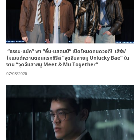
“ธรรม-แม็ค” พา “อั๋น-แสตมป์” เปิดโหมดคนดวงดี! เสิร์ฟ
โมเมนต์หวานตอนแรกซีรีส์ “จุดจีบสายมู Unlucky Bae” ใน
งาน “จุดจีบสายมู Meet & Mu Together”
07/08/2026