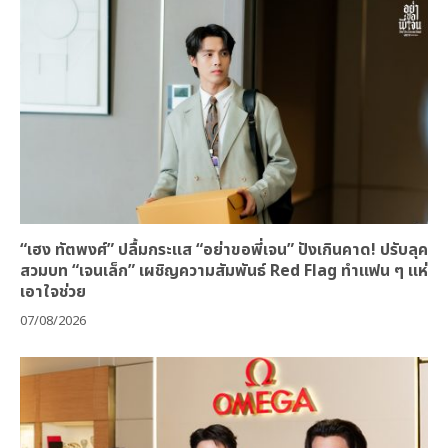
“เฮง ทัตพงศ์” ปลื้มกระแส “อย่าขอพี่เจน” ปังเกินคาด! ปรับลุค
สวมบท “เจนเล็ก” เผชิญความสัมพันธ์ Red Flag ทำแฟน ๆ แห่
เอาใจช่วย
07/08/2026