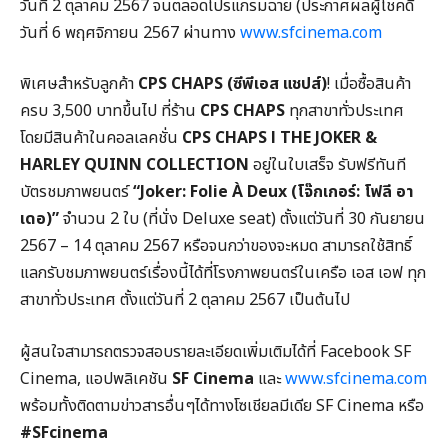
วันที่ 2 ตุลาคม 2567 จนตลอดโปรแกรมฉาย (ประกาศผลผู้โชคดี
วันที่ 6 พฤศจิกายน 2567 ผ่านทาง
www.sfcinema.com
พิเศษสำหรับลูกค้า
CPS CHAPS (ซีพีเอส แชปส์)
! เมื่อซื้อสินค้า
ครบ 3,500 บาทขึ้นไป ที่ร้าน
CPS CHAPS
ทุกสาขาทั่วประเทศ
โดยมีสินค้าในคอลเลคชั่น
CPS CHAPS l THE JOKER &
HARLEY QUINN COLLECTION
อยู่ในใบเสร็จ รับฟรีทันที
บัตรชมภาพยนตร์
“Joker: Folie À Deux (โจ๊กเกอร์: โฟลี อา
เดอ)”
จำนวน 2 ใบ (ที่นั่ง Deluxe seat) ตั้งแต่วันที่ 30 กันยายน
2567 – 14 ตุลาคม 2567 หรือจนกว่าของจะหมด สามารถใช้สิทธิ์
แลกรับชมภาพยนตร์เรื่องนี้ได้ที่โรงภาพยนตร์ในเครือ เอส เอฟ ทุก
สาขาทั่วประเทศ ตั้งแต่วันที่ 2 ตุลาคม 2567 เป็นต้นไป
ผู้สนใจสามารถตรวจสอบรายละเอียดเพิ่มเติมได้ที่ Facebook SF
Cinema, แอปพลิเคชัน
SF Cinema
และ
www.sfcinema.com
พร้อมทั้งติดตามข่าวสารอื่นๆได้ทางโซเชียลมีเดีย SF Cinema หรือ
#SFcinema