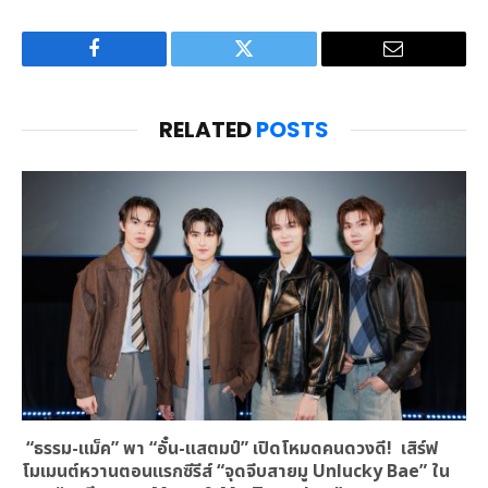
Facebook
Twitter
Email
RELATED
POSTS
“ธรรม-แม็ค” พา “อั๋น-แสตมป์” เปิดโหมดคนดวงดี! เสิร์ฟ
โมเมนต์หวานตอนแรกซีรีส์ “จุดจีบสายมู Unlucky Bae” ใน