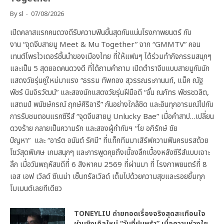
By
sl
07/08/2026
เปิดคลาสแรกคนดวงดีรับความฟินขั้นสุดกันแน่นโรงภาพยนตร์ กับ
งาน “จุดจีบสายมู Meet & Mu Together” จาก “GMMTV” คอน
เทนต์โพรไวเดอร์ชั้นนำของเมืองไทย ที่ให้แฟนๆ ได้ร่วมทำกิจกรรมสนุกๆ
และเป็น 5 สุดยอดคนดวงดี ที่ได้ถามคำถาม เปิดตำราจีบแบบสายมูกับนัก
แสดงวัยรุ่นคู่ใหม่มาแรง “ธรรม ทัพทอง สุวรรณระกานนท์, แม็ค ณัฐ
พัชร์ นิมจิรวัฒน์” และสองนักแสดงวัยรุ่นฝีมือดี “อั๋น ณภัทร พัชรชวลิต,
แสตมป์ พนัชษ์กรณ์ ฤกษ์ศิริอารี” กันอย่างใกล้ชิด และอินทุกอารมณ์ไปกับ
การรับชมตอนแรกซีรีส์ “จุดจีบสายมู Unlucky Bae” เมื่อคำสาป…เปลี่ยน
ดวงร้าย กลายเป็นความรัก และสองผู้กำกับฯ “โย อภิรักษ์ ชัย
ปัญหา” และ “อาร์ต อนันต์ รัศมี” ที่แท็กทีมมาเสิร์ฟความฟินครบรสด้วย
โชว์สุดพิเศษ เกมสนุกๆ และการพูดคุยถึงเบื้องลึกเบื้องหลังซีรีส์แบบเจาะ
ลึก เมื่อวันพฤหัสบดีที่ 6 สิงหาคม 2569 ที่ผ่านมา ที่ โรงภาพยนตร์ที่ 8
เอส เอฟ เวิลด์ ซีเนม่า เซ็นทรัลเวิลด์ เต็มไปด้วยความสุขและรอยยิ้มทุก
โมเมนต์เลยทีเดียว
TONEYLIU ถ่ายทอดเรื่องจริงสุดสะเทือนใจ
ผ่านซิงเกิลใหม่ “วันที่ฝนพรำ” เมื่อความห่วงใย…