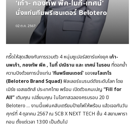
กรี๊ดให้สุดเสียงกับการรวมตัว 4 หนุ่มซูเปอร์สตาร์แห่งยุค
เก้า-
นพเก้า, กองทัพ พีค , ไมกี้ ปณิธาน และ เทศน์ ไมรอน
ที่ตอกย้ำ
ความปังด้วยการนั่งแท่น
‘ทีมพรีเซนเตอร์’
ของ
เบโลเทโร
(Belotero Brand Squad)
ฟิลเลอร์แบรนด์ดังระดับโลก โดย
เมิร์ซ เอสเธติกส์ ประเทศไทย พร้อม เปิดตัวแคมเปญ
“Fill for
All”
เติมคุณ เปลี่ยนคุณ ในโอกาสฉลองครบรอบ 20 ปี
Belotero … งานนี้แฟนคลับเตรียมป้ายไฟให้พร้อม แล้วเจอกันวัน
ศุกร์ที่ 4 ตุลาคม 2567 ณ SCB X NEXT TECH ชั้น 4 สยามพารา
กอน ตั้งแต่เวลา 13:00 เป็นต้นไป