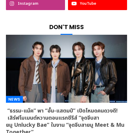
Instagram
YouTube
DON'T MISS
NEWS
“ธรรม-แม็ค” พา “อั๋น-แสตมป์” เปิดโหมดคนดวงดี!
เสิร์ฟโมเมนต์หวานตอนแรกซีรีส์ “จุดจีบสา
ยมู Unlucky Bae” ในงาน “จุดจีบสายมู Meet & Mu
Together”