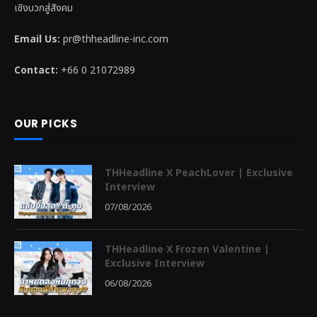
เชิงบวกสู่สังคม
Email Us:
pr@thheadline-inc.com
Contact:
+66 0 21072989
OUR PICKS
THHeadline X PeachLover | Exclusive
Interview
07/08/2026
THHeadline X Frozen Valentine |
Exclusive Interview
06/08/2026