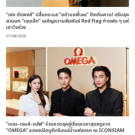
“เฮง ทัตพงศ์” ปลื้มกระแส “อย่าขอพี่เจน” ปังเกินคาด! ปรับลุค
สวมบท “เจนเล็ก” เผชิญความสัมพันธ์ Red Flag ทำแฟน ๆ แห่
เอาใจช่วย
07/08/2026
“แบม–เจมส์–กลัฟ” ร่วมอวดลุคคู่เรือนเวลาสุดหรูจาก
“OMEGA” ฉลองเปิดบูติกริมแม่น้ำแห่งแรก ณ ICONSIAM