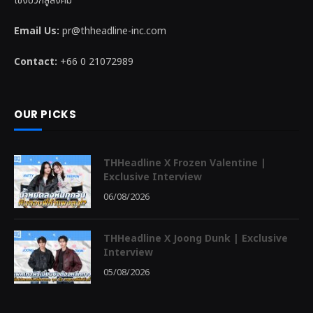
เชิงบวกสู่สังคม
Email Us:
pr@thheadline-inc.com
Contact:
+66 0 21072989
OUR PICKS
THHeadline X Frozen Valentine |
Exclusive Interview
06/08/2026
THHeadline X Joong Dunk | Exclusive
Interview
05/08/2026