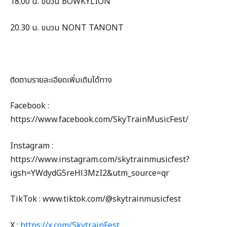
18.00 น. ขบวน BOWKYLION
20.30 น. ขบวน NONT TANONT
ติดตามรายละเอียดเพิ่มเติมได้ทาง
Facebook :
https://www.facebook.com/SkyTrainMusicFest/
Instagram :
https://www.instagram.com/skytrainmusicfest?
igsh=YWdydG5reHl3MzI2&utm_source=qr
TikTok : www.tiktok.com/@skytrainmusicfest
X :
https://x.com/SkytrainFest