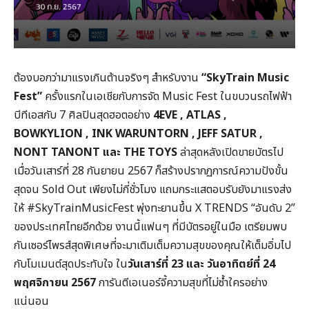
ต้องบอกว่ามาแรงเกินต้านจริงๆ สำหรับงาน
“
SkyTrain Music
Fest
”
ครั้งแรกในเอเชียกับการจัด Music Fest ในขบวนรถไฟฟ้า
บีทีเอสกับ 7 ศิลปินสุดฮอตอย่าง
4EVE , ATLAS ,
BOWKYLION , INK WARUNTORN , JEFF SATUR ,
NONT TANONT
และ THE TOYS
ล่าสุดหลังเปิดขายบัตรไป
เมื่อวันเสาร์ที่ 28 กันยายน 2567 ก็สร้างปรากฏการณ์ความปังขั้น
สุดจน Sold Out เพียงไม่กี่ชั่วโมง แถมกระแสตอบรับยังมาแรงส่ง
ให้ #SkyTrainMusicFest พุ่งทะยานขึ้น X TRENDS “อันดับ 2”
ของประเทศไทยอีกด้วย งานนี้แฟนๆ ที่มีบัตรอยู่ในมือ เตรียมพบ
กันเซอร์ไพรส์สุดพิเศษที่จะมาเติมเต็มความสุขของคุณให้เต็มอิ่มไป
กับโมเมนต์สุดประทับใจ ใน
วันเสาร์ที่ 23 และ วันอาทิตย์ที่ 24
พฤศจิกายน 2567
การันตีเอเนอร์จี้ความสุขที่ไม่ซ้ำใครอย่าง
แน่นอน