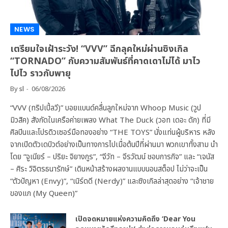
NEWS
เตรียมใจเฝ้าระวัง! “VVV” ฉีกลุคใหม่ผ่านซิงเกิล
“TORNADO” กับความสัมพันธ์ที่คาดเดาไม่ได้ มาไว
ไปไว ราวกับพายุ
By
sl
06/08/2026
“VVV (ทริปเปิ้ลวี)” บอยแบนด์คลื่นลูกใหม่จาก Whoop Music (วูป
มิวสิค) สังกัดในเครือค่ายเพลง What The Duck (วอท เดอะ ดัก) ที่มี
ศิลปินและโปรดิวเซอร์มือทองอย่าง “THE TOYS” นั่งแท่นผู้บริหาร หลัง
จากเปิดตัวเดบิวต์อย่างเป็นทางการไปเมื่อต้นปีที่ผ่านมา พวกเขาทั้งสาม นำ
โดย “จูเนียร์ – ปริยะ จิยางกูร”, “จีวัท – จีรวัฒน์ ชอบการกิจ” และ “เจนัส
– ศิระ วิจิตรธนารักษ์” เดินหน้าสร้างผลงานแบบนอนสต็อป ไม่ว่าจะเป็น
“ตัวปัญหา (Envy)”, “เนิร์ดดี (Nerdy)” และซิงเกิลล่าสุดอย่าง “เจ้าชาย
ของแก (My Queen)”
เปิดจดหมายแห่งความคิดถึง ‘Dear You