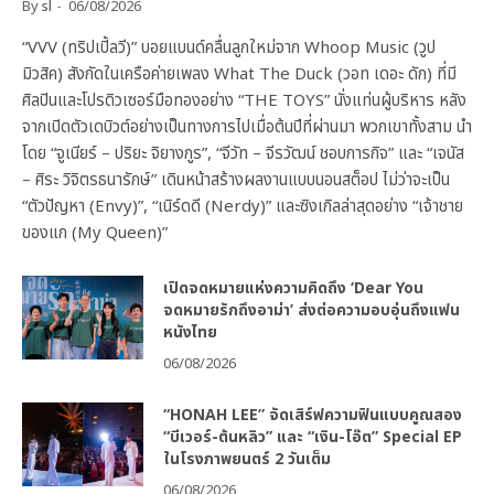
By
sl
06/08/2026
“VVV (ทริปเปิ้ลวี)” บอยแบนด์คลื่นลูกใหม่จาก Whoop Music (วูป
มิวสิค) สังกัดในเครือค่ายเพลง What The Duck (วอท เดอะ ดัก) ที่มี
ศิลปินและโปรดิวเซอร์มือทองอย่าง “THE TOYS” นั่งแท่นผู้บริหาร หลัง
จากเปิดตัวเดบิวต์อย่างเป็นทางการไปเมื่อต้นปีที่ผ่านมา พวกเขาทั้งสาม นำ
โดย “จูเนียร์ – ปริยะ จิยางกูร”, “จีวัท – จีรวัฒน์ ชอบการกิจ” และ “เจนัส
– ศิระ วิจิตรธนารักษ์” เดินหน้าสร้างผลงานแบบนอนสต็อป ไม่ว่าจะเป็น
“ตัวปัญหา (Envy)”, “เนิร์ดดี (Nerdy)” และซิงเกิลล่าสุดอย่าง “เจ้าชาย
ของแก (My Queen)”
เปิดจดหมายแห่งความคิดถึง ‘Dear You
จดหมายรักถึงอาม่า’ ส่งต่อความอบอุ่นถึงแฟน
หนังไทย
06/08/2026
“HONAH LEE” จัดเสิร์ฟความฟินแบบคูณสอง
“บีเวอร์-ต้นหลิว” และ “เงิน-โอ๊ต” Special EP
ในโรงภาพยนตร์ 2 วันเต็ม
06/08/2026