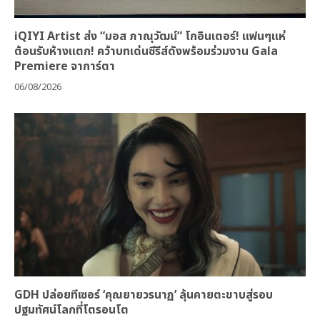
iQIYI Artist ส่ง “มอส ภาณุวัฒน์” โกอินเตอร์! แฟนๆแห่
ต้อนรับห้างแตก! คว้าบทเด่นซีรีส์ดังพร้อมร่วมงาน Gala
Premiere จาการ์ตา
06/08/2026
GDH ปล่อยทีเซอร์ ‘คุณยายวรนาฏ’ ลุ้นคายตะขาบสู่รอบ
ปฐมทัศน์โลกที่โตรอนโต