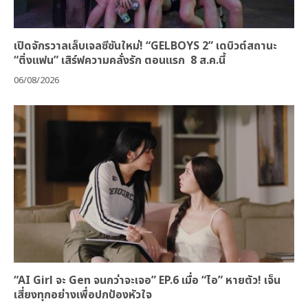
เปิดจักรวาลเล็บเจลซีซันใหม่! “GELBOYS 2” เดบิวต์สถานะ
“ติ่งแฟน” เสิร์ฟความคลั่งรัก ตอนแรก 8 ส.ค.นี้
06/08/2026
“AI Girl จะ Gen จนกว่าจะเจอ” EP.6 เมื่อ “ไอ” หายตัว! เจ็น
เสี่ยงทุกอย่างเพื่อปกป้องหัวใจ