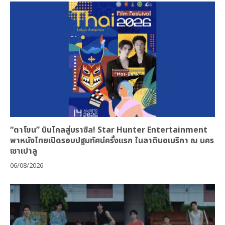
“ตาโขน” บินไกลสู่บราซิล! Star Hunter Entertainment
พาหนังไทยเปิดรอบปฐมทัศน์ครั้งแรก ในลาตินอเมริกา ณ นคร
เซาเปาลู
06/08/2026