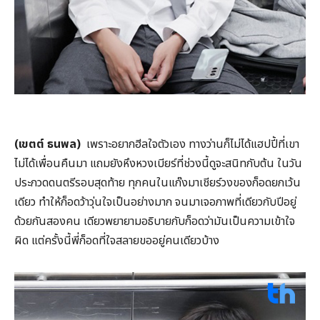
(เขตต์ ธนพล)
เพราะอยากฮีลใจตัวเอง ทางว่านก็ไม่ได้แฮปปี้ที่เขา
ไม่ได้เพื่อนคืนมา แถมยังหึงหวงเบียร์ที่ช่วงนี้ดูจะสนิทกับต้น ในวัน
ประกวดดนตรีรอบสุดท้าย ทุกคนในแก๊งมาเชียร์วงของก็อดยกเว้น
เดียว ทำให้ก็อดว้าวุ่นใจเป็นอย่างมาก จนมาเจอภาพที่เดียวกับปีอยู่
ด้วยกันสองคน เดียวพยายามอธิบายกับก็อดว่ามันเป็นความเข้าใจ
ผิด แต่ครั้งนี้พี่ก็อดที่ใจสลายขออยู่คนเดียวบ้าง