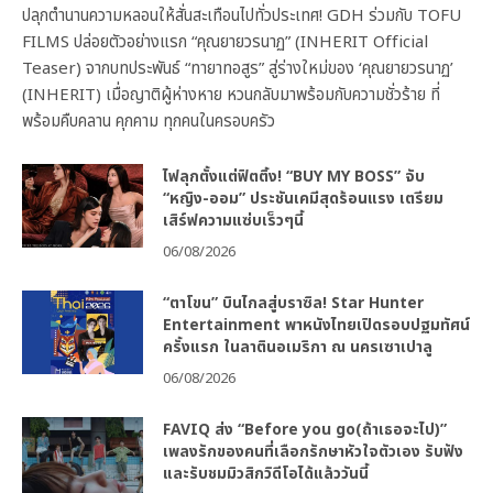
ปลุกตำนานความหลอนให้สั่นสะเทือนไปทั่วประเทศ! GDH ร่วมกับ TOFU
FILMS ปล่อยตัวอย่างแรก “คุณยายวรนาฏ” (INHERIT Official
Teaser) จากบทประพันธ์ “ทายาทอสูร” สู่ร่างใหม่ของ ‘คุณยายวรนาฏ’
(INHERIT) เมื่อญาติผู้ห่างหาย หวนกลับมาพร้อมกับความชั่วร้าย ที่
พร้อมคืบคลาน คุกคาม ทุกคนในครอบครัว
ไฟลุกตั้งแต่ฟิตติ้ง! “BUY MY BOSS” จับ
“หญิง-ออม” ประชันเคมีสุดร้อนแรง เตรียม
เสิร์ฟความแซ่บเร็วๆนี้
06/08/2026
“ตาโขน” บินไกลสู่บราซิล! Star Hunter
Entertainment พาหนังไทยเปิดรอบปฐมทัศน์
ครั้งแรก ในลาตินอเมริกา ณ นครเซาเปาลู
06/08/2026
FAVIQ ส่ง “Before you go(ถ้าเธอจะไป)”
เพลงรักของคนที่เลือกรักษาหัวใจตัวเอง รับฟัง
และรับชมมิวสิกวิดีโอได้แล้ววันนี้