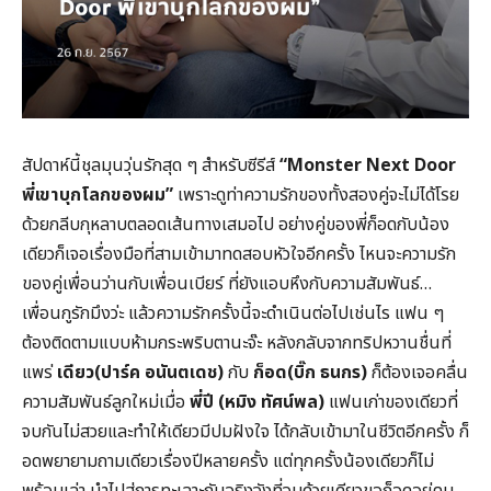
สัปดาห์นี้ชุลมุนวุ่นรักสุด ๆ สำหรับซีรีส์
“Monster Next Door
พี่เขาบุกโลกของผม”
เพราะดูท่าความรักของทั้งสองคู่จะไม่ได้โรย
ด้วยกลีบกุหลาบตลอดเส้นทางเสมอไป อย่างคู่ของพี่ก็อดกับน้อง
เดียวก็เจอเรื่องมือที่สามเข้ามาทดสอบหัวใจอีกครั้ง ไหนจะความรัก
ของคู่เพื่อนว่านกับเพื่อนเบียร์ ที่ยังแอบหึงกับความสัมพันธ์…
เพื่อนกูรักมึงว่ะ แล้วความรักครั้งนี้จะดำเนินต่อไปเช่นไร แฟน ๆ
ต้องติดตามแบบห้ามกระพริบตานะจ๊ะ หลังกลับจากทริปหวานชื่นที่
แพร่
เดียว(ปาร์ค อนันตเดช)
กับ
ก็อด(บิ๊ก ธนกร)
ก็ต้องเจอคลื่น
ความสัมพันธ์ลูกใหม่เมื่อ
พี่ปี (หมิง ทัศน์พล)
แฟนเก่าของเดียวที่
จบกันไม่สวยและทำให้เดียวมีปมฝังใจ ได้กลับเข้ามาในชีวิตอีกครั้ง ก็
อดพยายามถามเดียวเรื่องปีหลายครั้ง แต่ทุกครั้งน้องเดียวก็ไม่
พร้อมเล่า นำไปสู่การทะเลาะกันจริงจังที่จบด้วยเดียวขอก็อดอยู่คน