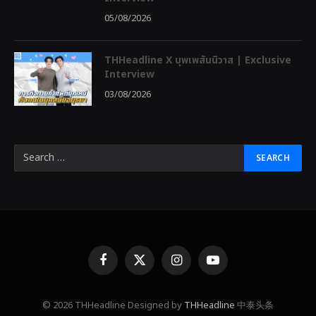
05/08/2026
THHeadline X บุพเพสันนิวาส | Exclusive
Interview
03/08/2026
Facebook
X
Instagram
YouTube
(Twitter)
© 2026 THHeadline Designed by
THHeadline
中泰头条