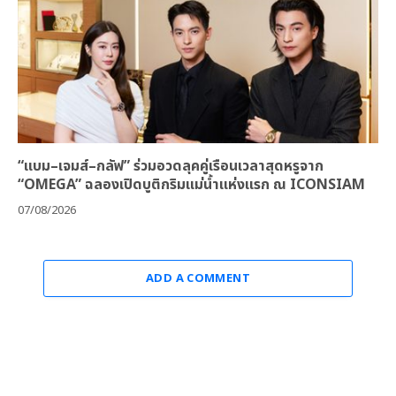
“แบม–เจมส์–กลัฟ” ร่วมอวดลุคคู่เรือนเวลาสุดหรูจาก
“OMEGA” ฉลองเปิดบูติกริมแม่น้ำแห่งแรก ณ ICONSIAM
07/08/2026
ADD A COMMENT