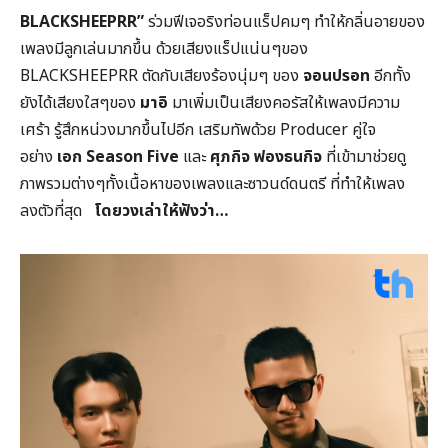
BLACKSHEEPRR”
ร่วมฟีเจอริงท่อนแร็ปคมๆ ทำให้กลิ่นอายของ
เพลงมีลูกเล่นมากขึ้น ด้วยเสียงแร็ปแน่นๆของ
BLACKSHEEPRR
ตัดกับเสียงร้องนุ่มๆ ของ
จอนปรอท
อีกทั้ง
ยังได้เสียงใสๆของ
มาอิ
มาเพิ่มเป็นเสียงคอรัสให้เพลงมีความ
เศร้า รู้สึกหน่วงมากขึ้นไปอีก เสริมทัพด้วย Producer คู่ใจ
อย่าง
เอก
Season Five
และ
ศุภกิจ ฟองธนกิจ
ที่เข้ามาช่วยดู
ภาพรวมต่างๆทั้งเนื้อหาของเพลงและซาวนด์ดนตรี ที่ทำให้เพลง
ลงตัวที่สุด
โดยวงเล่าให้ฟังว่า…