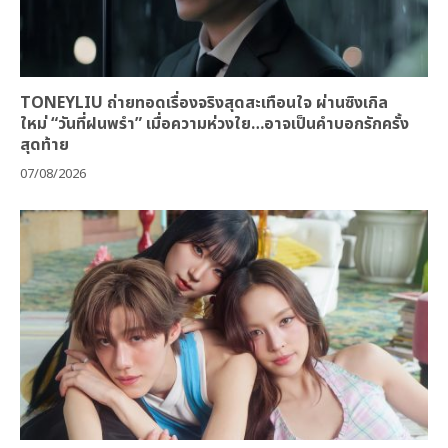
TONEYLIU ถ่ายทอดเรื่องจริงสุดสะเทือนใจ ผ่านซิงเกิล
ใหม่ “วันที่ฝนพรำ” เมื่อความห่วงใย…อาจเป็นคำบอกรักครั้ง
สุดท้าย
07/08/2026