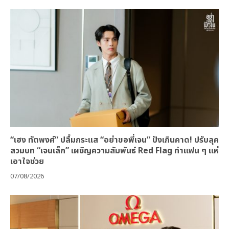
“เฮง ทัตพงศ์” ปลื้มกระแส “อย่าขอพี่เจน” ปังเกินคาด! ปรับลุค
สวมบท “เจนเล็ก” เผชิญความสัมพันธ์ Red Flag ทำแฟน ๆ แห่
เอาใจช่วย
07/08/2026