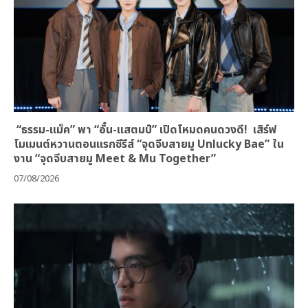
“ธรรม-แม็ค” พา “อั๋น-แสตมป์” เปิดโหมดคนดวงดี! เสิร์ฟ
โมเมนต์หวานตอนแรกซีรีส์ “จุดจีบสายมู Unlucky Bae” ใน
งาน “จุดจีบสายมู Meet & Mu Together”
07/08/2026