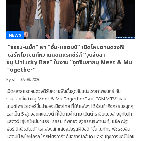
NEWS
“ธรรม-แม็ค” พา “อั๋น-แสตมป์” เปิดโหมดคนดวงดี!
เสิร์ฟโมเมนต์หวานตอนแรกซีรีส์ “จุดจีบสา
ยมู Unlucky Bae” ในงาน “จุดจีบสายมู Meet & Mu
Together”
By
sl
07/08/2026
เปิดคลาสแรกคนดวงดีรับความฟินขั้นสุดกันแน่นโรงภาพยนตร์ กับ
งาน “จุดจีบสายมู Meet & Mu Together” จาก “GMMTV” คอน
เทนต์โพรไวเดอร์ชั้นนำของเมืองไทย ที่ให้แฟนๆ ได้ร่วมทำกิจกรรมสนุกๆ
และเป็น 5 สุดยอดคนดวงดี ที่ได้ถามคำถาม เปิดตำราจีบแบบสายมูกับนัก
แสดงวัยรุ่นคู่ใหม่มาแรง “ธรรม ทัพทอง สุวรรณระกานนท์, แม็ค ณัฐ
พัชร์ นิมจิรวัฒน์” และสองนักแสดงวัยรุ่นฝีมือดี “อั๋น ณภัทร พัชรชวลิต,
แสตมป์ พนัชษ์กรณ์ ฤกษ์ศิริอารี” กันอย่างใกล้ชิด และอินทุกอารมณ์ไปกับ