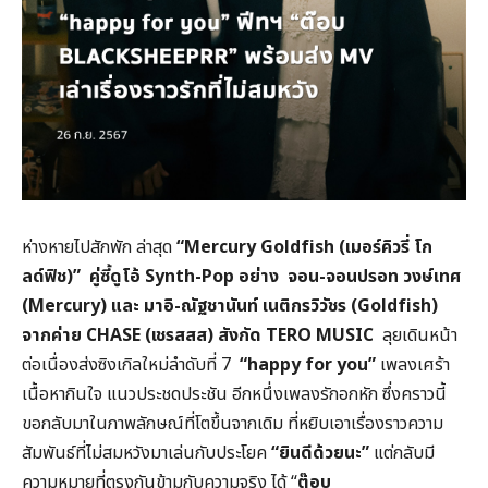
ห่างหายไปสักพัก ล่าสุด
“Mercury Goldfish (
เมอร์คิวรี่ โก
ลด์ฟิช)”
คู่ซี้ดูโอ้
Synth-Pop
อย่าง จอน-จอนปรอท วงษ์เทศ
(
Mercury)
และ มาอิ-ณัฐชานันท์ เนติกรวิวัชร (
Goldfish)
จากค่าย
CHASE (
เชรสสส) สังกัด
TERO MUSIC
ลุยเดินหน้า
ต่อเนื่องส่งซิงเกิลใหม่ลำดับที่ 7
“happy for you”
เพลงเศร้า
เนื้อหากินใจ แนวประชดประชัน อีกหนึ่งเพลงรักอกหัก ซึ่งคราวนี้
ขอกลับมาในภาพลักษณ์ที่โตขึ้นจากเดิม ที่หยิบเอาเรื่องราวความ
สัมพันธ์ที่ไม่สมหวังมาเล่นกับประโยค
“
ยินดีด้วยนะ”
แต่กลับมี
ความหมายที่ตรงกันข้ามกับความจริง ได้ “
ต๊อบ