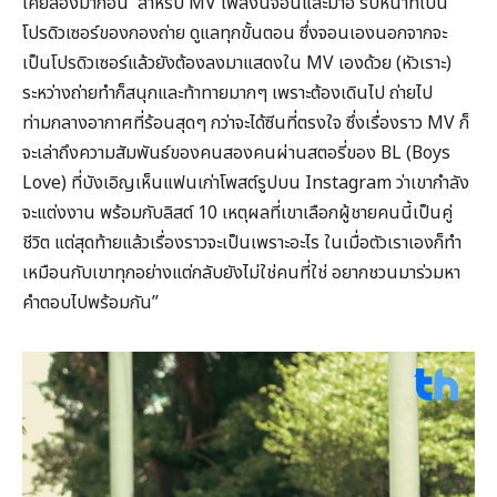
เคยลองมาก่อน สำหรับ MV เพลงนี้จอนและมาอิ รับหน้าที่เป็น
โปรดิวเซอร์ของกองถ่าย ดูแลทุกขั้นตอน ซึ่งจอนเองนอกจากจะ
เป็นโปรดิวเซอร์แล้วยังต้องลงมาแสดงใน MV เองด้วย (หัวเราะ)
ระหว่างถ่ายทำก็สนุกและท้าทายมากๆ เพราะต้องเดินไป ถ่ายไป
ท่ามกลางอากาศที่ร้อนสุดๆ กว่าจะได้ซีนที่ตรงใจ ซึ่งเรื่องราว MV ก็
จะเล่าถึงความสัมพันธ์ของคนสองคนผ่านสตอรี่ของ BL (Boys
Love) ที่บังเอิญเห็นแฟนเก่าโพสต์รูปบน Instagram ว่าเขากำลัง
จะแต่งงาน พร้อมกับลิสต์ 10 เหตุผลที่เขาเลือกผู้ชายคนนี้เป็นคู่
ชีวิต แต่สุดท้ายแล้วเรื่องราวจะเป็นเพราะอะไร ในเมื่อตัวเราเองก็ทำ
เหมือนกับเขาทุกอย่างแต่กลับยังไม่ใช่คนที่ใช่ อยากชวนมาร่วมหา
คำตอบไปพร้อมกัน”