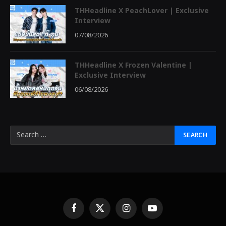
THHeadline X PeachLover | Exclusive
Interview
07/08/2026
THHeadline X Frozen Valentine |
Exclusive Interview
06/08/2026
Facebook
X
Instagram
YouTube
(Twitter)