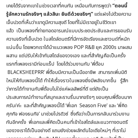
เคยได้รับจากเขาในช่วงเวลาที่คบกัน เหมือนกับการพูดว่า
“
ตอนนี้
รู้จักความรักจริงๆ แล้วสินะ ยินดีด้วยจริงๆ”
แต่แฝงไปด้วยความ
เจ็บปวดที่เห็นว่าเขาดูมีความสุขดี โดยที่ไม่มีเราอยู่ในชีวิตเขา
แล้ว
เป็นเพลงที่ถ่ายทอดอารมณ์แบบประชดประชันและการยอมรับ
ความจริงที่เจ็บปวด ในสไตล์ดนตรีที่มีการจัดเรียงและซาวนด์ที่หนัก
แน่นขึ้น โดยพวกเราได้นำแนวเพลง POP R&B ยุค 2000s มาผสม
ผสาน แต่ปรับให้เข้ากับสไตล์ของวงเอง และที่สำคัญคือเป็นครั้ง
แรกที่เพลงเรามีท่อนแร็ป โดยได้ร่วมงานกับ ‘พี่ต๊อบ
BLACKSHEEPRR’ พี่ต๊อบมีความเป็นมืออาชีพ สามารถเพิ่มมิติ
ใหม่ให้กับเพลงนี้ได้ ทำให้เรื่องราวในเพลงยิ่งมีพลังมากขึ้น รู้สึก
ว่าการได้ทำงานกับพี่ต๊อบไม่ใช่แค่ผลลัพธ์ที่ดี แต่ยังเป็น
ประสบการณ์ทำงานที่สนุกและราบรื่นมากจริงๆ ขอบคุณพี่ต๊อบมาก
ครับ/ค่ะ และที่สำคัญเพลงนี้ได้ ‘พี่เอก Season Five’ และ ‘พี่คิด
ศุภกิจ ฟองธนกิจ’ มาช่วยโปรดิวซ์ ซึ่งถือว่าเป็นการกลับมาร่วมงาน
กันอีกครั้ง พี่เอกและพี่คิดเป็นคนที่เข้าใจสไตล์และแนวทางดนตรี
ของวงเราได้เป็นอย่างดี แถมยังช่วยผลักดันไอเดียใหม่ๆ ที่เราไม่