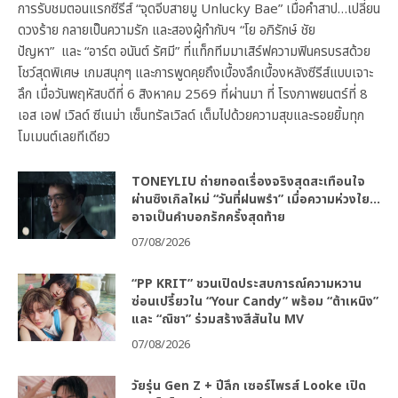
การรับชมตอนแรกซีรีส์ “จุดจีบสายมู Unlucky Bae” เมื่อคำสาป…เปลี่ยน
ดวงร้าย กลายเป็นความรัก และสองผู้กำกับฯ “โย อภิรักษ์ ชัย
ปัญหา” และ “อาร์ต อนันต์ รัศมี” ที่แท็กทีมมาเสิร์ฟความฟินครบรสด้วย
โชว์สุดพิเศษ เกมสนุกๆ และการพูดคุยถึงเบื้องลึกเบื้องหลังซีรีส์แบบเจาะ
ลึก เมื่อวันพฤหัสบดีที่ 6 สิงหาคม 2569 ที่ผ่านมา ที่ โรงภาพยนตร์ที่ 8
เอส เอฟ เวิลด์ ซีเนม่า เซ็นทรัลเวิลด์ เต็มไปด้วยความสุขและรอยยิ้มทุก
โมเมนต์เลยทีเดียว
TONEYLIU ถ่ายทอดเรื่องจริงสุดสะเทือนใจ
ผ่านซิงเกิลใหม่ “วันที่ฝนพรำ” เมื่อความห่วงใย…
อาจเป็นคำบอกรักครั้งสุดท้าย
07/08/2026
“PP KRIT” ชวนเปิดประสบการณ์ความหวาน
ซ่อนเปรี้ยวใน “Your Candy” พร้อม “ต้าเหนิง”
และ “ณิชา” ร่วมสร้างสีสันใน MV
07/08/2026
วัยรุ่น Gen Z + ปีลึก เซอร์ไพรส์ Looke เปิด