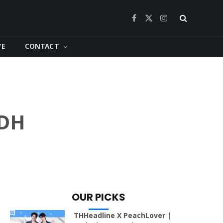
Facebook
X
Instagram
(Twitter)
VE
CONTACT
GDH
OUR PICKS
THHeadline X PeachLover |