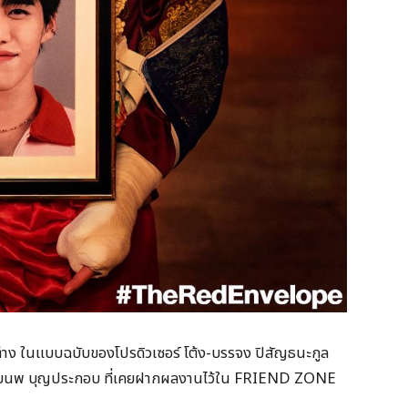
ต่าง ในแบบฉบับของโปรดิวเซอร์ โต้ง-บรรจง ปิสัญธนะกูล
มู-ชยนพ บุญประกอบ ที่เคยฝากผลงานไว้ใน FRIEND ZONE