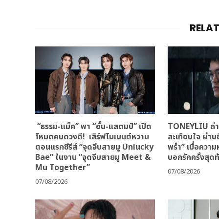
RELA
“ธรรม-แม็ค” พา “อั๋น-แสตมป์” เปิด
TONEYLIU ถ่าย
โหมดคนดวงดี! เสิร์ฟโมเมนต์หวาน
สะเทือนใจ ผ่านซ
ตอนแรกซีรีส์ “จุดจีบสายมู Unlucky
พรำ” เมื่อควา
Bae” ในงาน “จุดจีบสายมู Meet &
บอกรักครั้งสุดท
Mu Together”
07/08/2026
07/08/2026