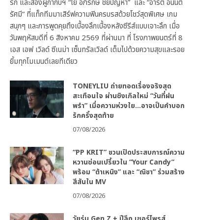
รัก และสองผู้กำกับฯ “โย อภิรักษ์ ชัยปัญหา” และ “อาร์ต อนันต์
รัศมี” ที่แท็กทีมมาเสิร์ฟความฟินครบรสด้วยโชว์สุดพิเศษ เกม
สนุกๆ และการพูดคุยถึงเบื้องลึกเบื้องหลังซีรีส์แบบเจาะลึก เมื่อ
วันพฤหัสบดีที่ 6 สิงหาคม 2569 ที่ผ่านมา ที่ โรงภาพยนตร์ที่ 8
เอส เอฟ เวิลด์ ซีเนม่า เซ็นทรัลเวิลด์ เต็มไปด้วยความสุขและรอย
ยิ้มทุกโมเมนต์เลยทีเดียว
TONEYLIU ถ่ายทอดเรื่องจริงสุด
สะเทือนใจ ผ่านซิงเกิลใหม่ “วันที่ฝน
พรำ” เมื่อความห่วงใย…อาจเป็นคำบอก
รักครั้งสุดท้าย
07/08/2026
“PP KRIT” ชวนเปิดประสบการณ์ความ
หวานซ่อนเปรี้ยวใน “Your Candy”
พร้อม “ต้าเหนิง” และ “ณิชา” ร่วมสร้าง
สีสันใน MV
07/08/2026
วัยรุ่น Gen Z + ปีลึก เซอร์ไพรส์