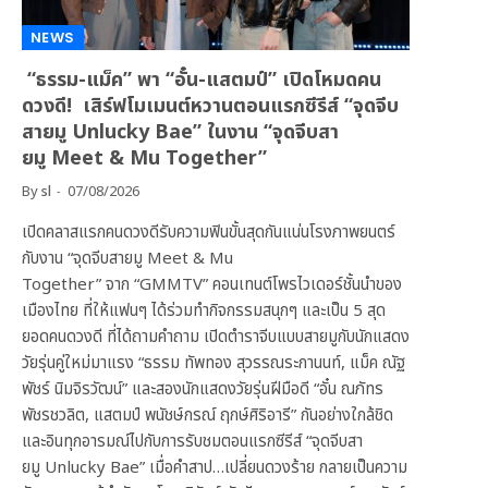
NEWS
“ธรรม-แม็ค” พา “อั๋น-แสตมป์” เปิดโหมดคน
ดวงดี! เสิร์ฟโมเมนต์หวานตอนแรกซีรีส์ “จุดจีบ
สายมู Unlucky Bae” ในงาน “จุดจีบสา
ยมู Meet & Mu Together”
By
sl
07/08/2026
เปิดคลาสแรกคนดวงดีรับความฟินขั้นสุดกันแน่นโรงภาพยนตร์
กับงาน “จุดจีบสายมู Meet & Mu
Together” จาก “GMMTV” คอนเทนต์โพรไวเดอร์ชั้นนำของ
เมืองไทย ที่ให้แฟนๆ ได้ร่วมทำกิจกรรมสนุกๆ และเป็น 5 สุด
ยอดคนดวงดี ที่ได้ถามคำถาม เปิดตำราจีบแบบสายมูกับนักแสดง
วัยรุ่นคู่ใหม่มาแรง “ธรรม ทัพทอง สุวรรณระกานนท์, แม็ค ณัฐ
พัชร์ นิมจิรวัฒน์” และสองนักแสดงวัยรุ่นฝีมือดี “อั๋น ณภัทร
พัชรชวลิต, แสตมป์ พนัชษ์กรณ์ ฤกษ์ศิริอารี” กันอย่างใกล้ชิด
และอินทุกอารมณ์ไปกับการรับชมตอนแรกซีรีส์ “จุดจีบสา
ยมู Unlucky Bae” เมื่อคำสาป…เปลี่ยนดวงร้าย กลายเป็นความ