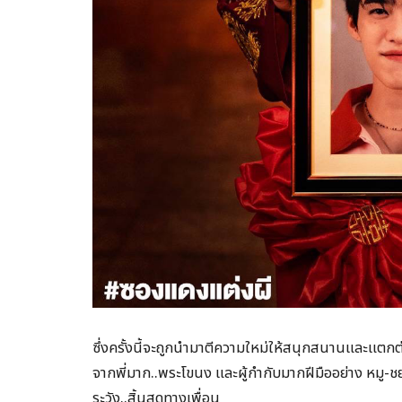
ซึ่งครั้งนี้จะถูกนำมาตีความใหม่ให้สนุกสนานและแตก
จากพี่มาก..พระโขนง และผู้กำกับมากฝีมืออย่าง ห
ระวัง..สิ้นสุดทางเพื่อน