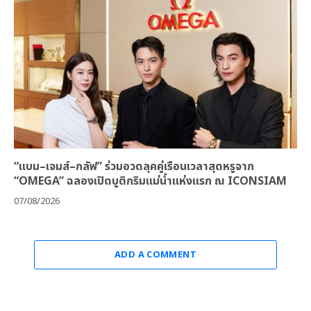
“แบม–เจมส์–กลัฟ” ร่วมอวดลุคคู่เรือนเวลาสุดหรูจาก
“OMEGA” ฉลองเปิดบูติกริมแม่น้ำแห่งแรก ณ ICONSIAM
07/08/2026
ADD A COMMENT