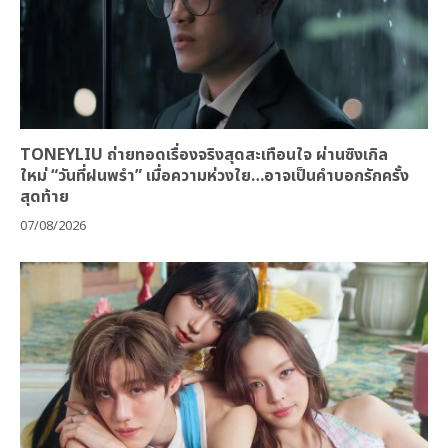
TONEYLIU ถ่ายทอดเรื่องจริงสุดสะเทือนใจ ผ่านซิงเกิล
ใหม่ “วันที่ฝนพรำ” เมื่อความห่วงใย…อาจเป็นคำบอกรักครั้ง
สุดท้าย
07/08/2026