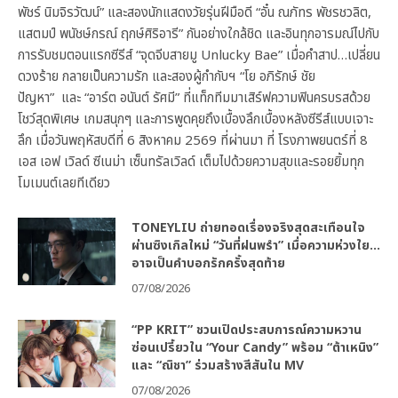
พัชร์ นิมจิรวัฒน์” และสองนักแสดงวัยรุ่นฝีมือดี “อั๋น ณภัทร พัชรชวลิต,
แสตมป์ พนัชษ์กรณ์ ฤกษ์ศิริอารี” กันอย่างใกล้ชิด และอินทุกอารมณ์ไปกับ
การรับชมตอนแรกซีรีส์ “จุดจีบสายมู Unlucky Bae” เมื่อคำสาป…เปลี่ยน
ดวงร้าย กลายเป็นความรัก และสองผู้กำกับฯ “โย อภิรักษ์ ชัย
ปัญหา” และ “อาร์ต อนันต์ รัศมี” ที่แท็กทีมมาเสิร์ฟความฟินครบรสด้วย
โชว์สุดพิเศษ เกมสนุกๆ และการพูดคุยถึงเบื้องลึกเบื้องหลังซีรีส์แบบเจาะ
ลึก เมื่อวันพฤหัสบดีที่ 6 สิงหาคม 2569 ที่ผ่านมา ที่ โรงภาพยนตร์ที่ 8
เอส เอฟ เวิลด์ ซีเนม่า เซ็นทรัลเวิลด์ เต็มไปด้วยความสุขและรอยยิ้มทุก
โมเมนต์เลยทีเดียว
TONEYLIU ถ่ายทอดเรื่องจริงสุดสะเทือนใจ
ผ่านซิงเกิลใหม่ “วันที่ฝนพรำ” เมื่อความห่วงใย…
อาจเป็นคำบอกรักครั้งสุดท้าย
07/08/2026
“PP KRIT” ชวนเปิดประสบการณ์ความหวาน
ซ่อนเปรี้ยวใน “Your Candy” พร้อม “ต้าเหนิง”
และ “ณิชา” ร่วมสร้างสีสันใน MV
07/08/2026