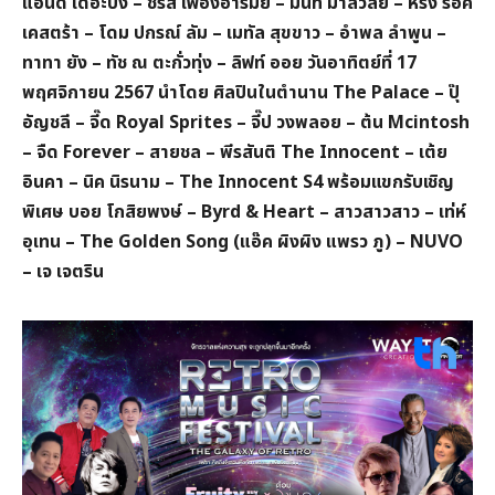
แอนด์ เดอะปั๋ง – ชรัส เฟื่องอารมย์ – มิ้นท์ มาลีวัลย์ – หรั่ง ร็อค
เคสตร้า – โดม ปกรณ์ ลัม – เมทัล สุขขาว – อำพล ลำพูน –
ทาทา ยัง – ทัช ณ ตะกั่วทุ่ง – ลิฟท์ ออย วันอาทิตย์ที่ 17
พฤศจิกายน 2567 นำโดย ศิลปินในตำนาน The Palace – ปุ๊
อัญชลี – จี๊ด Royal Sprites – จี๊ป วงพลอย – ต้น Mcintosh
– จืด Forever – สายชล – พีรสันติ The Innocent – เต้ย
อินคา – นิค นิรนาม – The Innocent S4 พร้อมแขกรับเชิญ
พิเศษ บอย โกสิยพงษ์ – Byrd & Heart – สาวสาวสาว – เท่ห์
อุเทน – The Golden Song (แอ๊ค ผิงผิง แพรว ภู) – NUVO
– เจ เจตริน