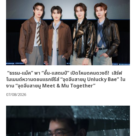
“ธรรม-แม็ค” พา “อั๋น-แสตมป์” เปิดโหมดคนดวงดี! เสิร์ฟ
โมเมนต์หวานตอนแรกซีรีส์ “จุดจีบสายมู Unlucky Bae” ใน
งาน “จุดจีบสายมู Meet & Mu Together”
07/08/2026