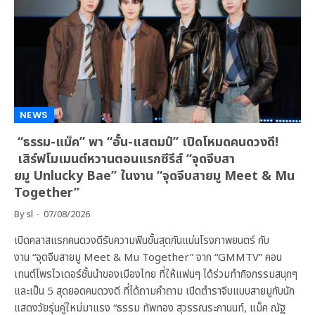
NEWS
“ธรรม-แม็ค” พา “อั๋น-แสตมป์” เปิดโหมดคนดวงดี!
เสิร์ฟโมเมนต์หวานตอนแรกซีรีส์ “จุดจีบสา
ยมู Unlucky Bae” ในงาน “จุดจีบสายมู Meet & Mu
Together”
By
sl
07/08/2026
เปิดคลาสแรกคนดวงดีรับความฟินขั้นสุดกันแน่นโรงภาพยนตร์ กับ
งาน “จุดจีบสายมู Meet & Mu Together” จาก “GMMTV” คอน
เทนต์โพรไวเดอร์ชั้นนำของเมืองไทย ที่ให้แฟนๆ ได้ร่วมทำกิจกรรมสนุกๆ
และเป็น 5 สุดยอดคนดวงดี ที่ได้ถามคำถาม เปิดตำราจีบแบบสายมูกับนัก
แสดงวัยรุ่นคู่ใหม่มาแรง “ธรรม ทัพทอง สุวรรณระกานนท์, แม็ค ณัฐ