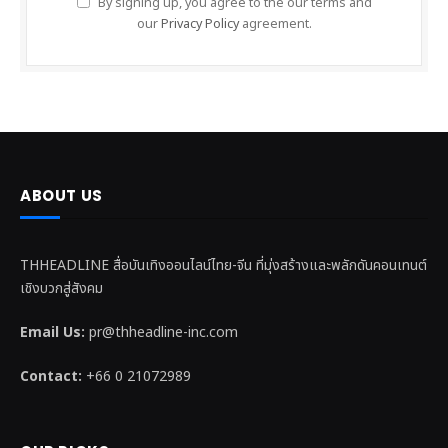
By signing up, you agree to the our terms and
our
Privacy Policy
agreement.
ABOUT US
THHEADLINE สื่อบันเทิงออนไลน์ไทย-จีน ที่มุ่งสร้างและพลักดันคอนเทนต์
เชิงบวกสู่สังคม
Email Us:
pr@thheadline-inc.com
Contact:
+66 0 21072989