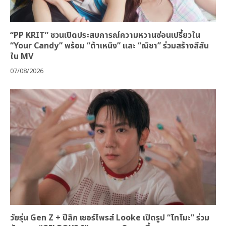
“PP KRIT” ชวนเปิดประสบการณ์ความหวานซ่อนเปรี้ยวใน
“Your Candy” พร้อม “ต้าเหนิง” และ “ณิชา” ร่วมสร้างสีสัน
ใน MV
07/08/2026
วัยรุ่น Gen Z + ปีลึก เซอร์ไพรส์ Looke เปิดรูป “โทโมะ” ร่วม