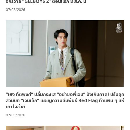
จักรวาล “GELBOYS 2” ตอนแรก 8 ส.ค. นี้
07/08/2026
“เฮง ทัตพงศ์” ปลื้มกระแส “อย่าขอพี่เจน” ปังเกินคาด! ปรับลุค
สวมบท “เจนเล็ก” เผชิญความสัมพันธ์ Red Flag ทำแฟน ๆ แห่
เอาใจช่วย
07/08/2026