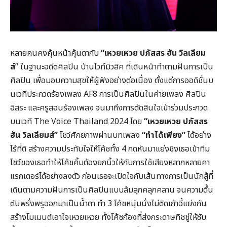
หลายคนคงคุ้นหน้าคุ้นตากับ
“
เหวยเหวย ปภัสสร ฮัน วิลเลียม
ส์
” ในฐานะอดีตศิลปิน บ้านไวท์มิวสิค ที่เดินหน้าทำตามฝันการเป็น
ศิลปิน เพื่อมอบความสุขให้ผู้ฟังอย่างต่อเนื่อง ตั้งแต่การออดิชั่นบ
นเวทีประกวดร้องเพลง AF8 การเป็นศิลปินในค่ายเพลง ศิลปิน
อิสระ และครูสอนร้องเพลง จนมาถึงการตัดสินใจเข้าร่วมประกวด
บนเวที The Voice Thailand 2024 โดย
“
เหวยเหวย ปภัสสร
ฮัน วิลเลียมส์
”
โชว์ศักยภาพผ่านบทเพลง
“
ทำได้เพียง
”
ได้อย่าง
ไร้ที่ติ สร้างความประทับใจให้โค้ชทั้ง 4 กดหันมาแย่งชิงเธอเข้าทีม
โชว์ของเธอทำให้โค้ชคิ้มต้องยกนิ้วให้กับการใช้เสียงหลากหลายคา
แรกเตอร์ได้อย่างลงตัว ก่อนเธอจะเปิดใจกับเส้นทางการเป็นนักสู้ที่
เดินตามความฝันการเป็นศิลปินแบบล้มลุกคลุกคลาน จนความตื้น
ตันพรั่งพรูออกมาเป็นน้ำตา ทำ 3 โค้ชหนุ่มนั่งไม่ติดเก้าอี้แย่งกัน
สร้างโมเมนต์เอาใจเหวยเหวย ทั้งโค้ชก้องที่ส่งกระดาษทิชชู่ให้ซับ