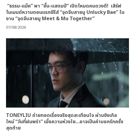
“ธรรม-แม็ค” พา “อั๋น-แสตมป์” เปิดโหมดคนดวงดี! เสิร์ฟ
โมเมนต์หวานตอนแรกซีรีส์ “จุดจีบสายมู Unlucky Bae” ใน
งาน “จุดจีบสายมู Meet & Mu Together”
07/08/2026
TONEYLIU ถ่ายทอดเรื่องจริงสุดสะเทือนใจ ผ่านซิงเกิล
ใหม่ “วันที่ฝนพรำ” เมื่อความห่วงใย…อาจเป็นคำบอกรักครั้ง
สุดท้าย