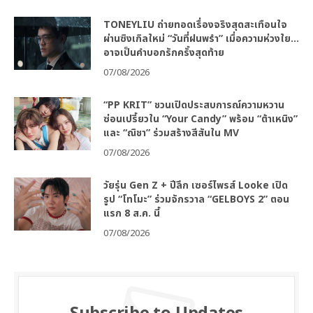
TONEYLIU ถ่ายทอดเรื่องจริงสุดสะเทือนใจ
ผ่านซิงเกิลใหม่ “วันที่ฝนพรำ” เมื่อความห่วงใย…
อาจเป็นคำบอกรักครั้งสุดท้าย
07/08/2026
“PP KRIT” ชวนเปิดประสบการณ์ความหวาน
ซ่อนเปรี้ยวใน “Your Candy” พร้อม “ต้าเหนิง”
และ “ณิชา” ร่วมสร้างสีสันใน MV
07/08/2026
วัยรุ่น Gen Z + ปีลึก เซอร์ไพรส์ Looke เปิด
รูป “โทโมะ” ร่วมจักรวาล “GELBOYS 2” ตอน
แรก 8 ส.ค. นี้
07/08/2026