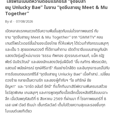
เสิร์ฟโมเมนต์หวานตอนแรกซีรีส์ “จุดจีบสา
ยมู Unlucky Bae” ในงาน “จุดจีบสายมู Meet & Mu
Together”
By
sl
07/08/2026
เปิดคลาสแรกคนดวงดีรับความฟินขั้นสุดกันแน่นโรงภาพยนตร์ กับ
งาน “จุดจีบสายมู Meet & Mu Together” จาก “GMMTV” คอน
เทนต์โพรไวเดอร์ชั้นนำของเมืองไทย ที่ให้แฟนๆ ได้ร่วมทำกิจกรรมสนุกๆ
และเป็น 5 สุดยอดคนดวงดี ที่ได้ถามคำถาม เปิดตำราจีบแบบสายมูกับนัก
แสดงวัยรุ่นคู่ใหม่มาแรง “ธรรม ทัพทอง สุวรรณระกานนท์, แม็ค ณัฐ
พัชร์ นิมจิรวัฒน์” และสองนักแสดงวัยรุ่นฝีมือดี “อั๋น ณภัทร พัชรชวลิต,
แสตมป์ พนัชษ์กรณ์ ฤกษ์ศิริอารี” กันอย่างใกล้ชิด และอินทุกอารมณ์ไปกับ
การรับชมตอนแรกซีรีส์ “จุดจีบสายมู Unlucky Bae” เมื่อคำสาป…เปลี่ยน
ดวงร้าย กลายเป็นความรัก และสองผู้กำกับฯ “โย อภิรักษ์ ชัย
ปัญหา” และ “อาร์ต อนันต์ รัศมี” ที่แท็กทีมมาเสิร์ฟความฟินครบรสด้วย
โชว์สุดพิเศษ เกมสนุกๆ และการพูดคุยถึงเบื้องลึกเบื้องหลังซีรีส์แบบเจาะ
ลึก เมื่อวันพฤหัสบดีที่ 6 สิงหาคม 2569 ที่ผ่านมา ที่ โรงภาพยนตร์ที่ 8
เอส เอฟ เวิลด์ ซีเนม่า เซ็นทรัลเวิลด์ เต็มไปด้วยความสุขและรอยยิ้มทุก
โมเมนต์เลยทีเดียว