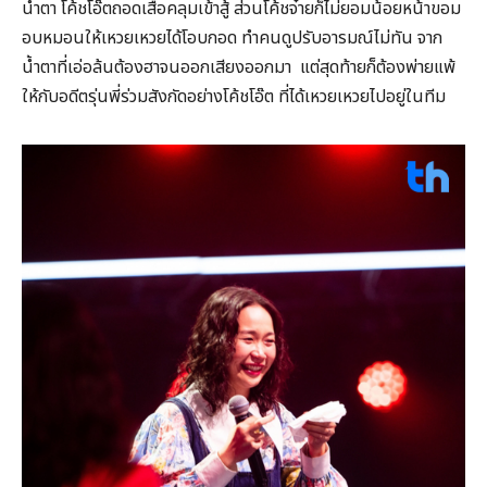
น้ำตา โค้ชโอ๊ตถอดเสื้อคลุมเข้าสู้ ส่วนโค้ชจ๋ายก็ไม่ยอมน้อยหน้าขอม
อบหมอนให้เหวยเหวยได้โอบกอด ทำคนดูปรับอารมณ์ไม่ทัน จาก
น้ำตาที่เอ่อล้นต้องฮาจนออกเสียงออกมา แต่สุดท้ายก็ต้องพ่ายแพ้
ให้กับอดีตรุ่นพี่ร่วมสังกัดอย่างโค้ชโอ๊ต ที่ได้เหวยเหวยไปอยู่ในทีม