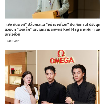
“เฮง ทัตพงศ์” ปลื้มกระแส “อย่าขอพี่เจน” ปังเกินคาด! ปรับลุค
สวมบท “เจนเล็ก” เผชิญความสัมพันธ์ Red Flag ทำแฟน ๆ แห่
เอาใจช่วย
07/08/2026