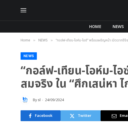
HOME
NEWS
Home
NEWS
“กอล์ฟ-เทียน-โอห์ม-ไอซ์” พร้อมเผชิญหน้า เปิดฉากซีจีจ
»
»
NEWS
“กอล์ฟ-เทียน-โอห์ม-ไอซ
สมจริง ใน “ศึกเสน่หา ไ
By
sl
24/09/2024
Facebook
Twitter
Emai