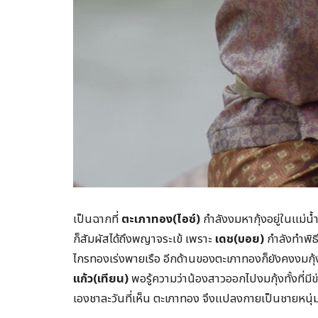
เป็นฉากที่
ตะเภาทอง(ไอซ์)
กำลังงมหากุ้งอยู่ในแม่น
ก็สัมผัสได้ถึงพญาจระเข้ เพราะ
เดช(บอย)
กำลังทำพิธี
ไกรทองเร่งพายเรือ อีกด้านของตะเภาทองก็ยังคงงมกุ้ง
แก้ว(เทียน)
พอรู้ความว่าน้องสาวออกไปงมกุ้งทั้งที่มีข่า
เองชาละวันที่เห็น ตะเภาทอง จึงแปลงกายเป็นชายหนุ่มร