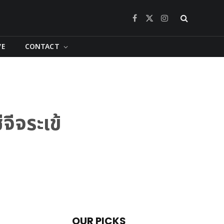
Facebook
X
Instagram
(Twitter)
VE
CONTACT
จีจระเข้
OUR PICKS