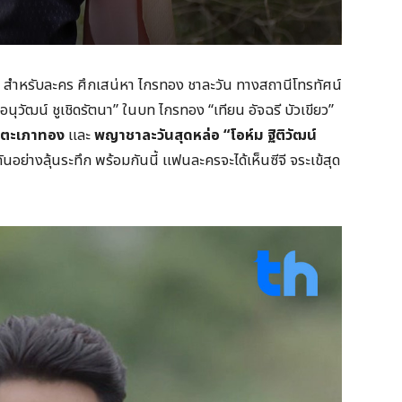
้น สำหรับละคร ศึกเสน่หา ไกรทอง ชาละวัน ทางสถานีโทรทัศน์
ฟ อนุวัฒน์ ชูเชิดรัตนา” ในบท ไกรทอง “เทียน อัจฉรี บัวเขียว”
 ตะเภาทอง
และ
พญาชาละวันสุดหล่อ “โอห์ม ฐิติวัฒน์
นอย่างลุ้นระทึก พร้อมกันนี้ แฟนละครจะได้เห็นซีจี จระเข้สุด