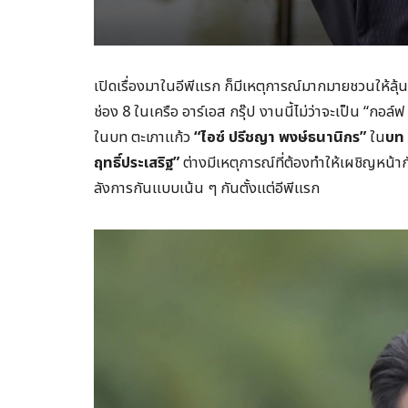
เปิดเรื่องมาในอีพีแรก ก็มีเหตุการณ์มากมายชวนให้ลุ
ช่อง 8 ในเครือ อาร์เอส กรุ๊ป งานนี้ไม่ว่าจะเป็น “กอล์
ในบท ตะเภาแก้ว
“ไอซ์ ปรีชญา พงษ์ธนานิกร”
ใน
บท
ฤทธิ์ประเสริฐ”
ต่างมีเหตุการณ์ที่ต้องทำให้เผชิญหน้ากั
ลังการกันแบบเน้น ๆ กันตั้งแต่อีพีแรก