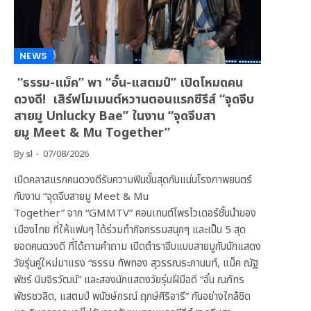
NEWS
“ธรรม-แม็ค” พา “อั๋น-แสตมป์” เปิดโหมดคน
ดวงดี! เสิร์ฟโมเมนต์หวานตอนแรกซีรีส์ “จุดจีบ
สายมู Unlucky Bae” ในงาน “จุดจีบสา
ยมู Meet & Mu Together”
By
sl
07/08/2026
เปิดคลาสแรกคนดวงดีรับความฟินขั้นสุดกันแน่นโรงภาพยนตร์
กับงาน “จุดจีบสายมู Meet & Mu
Together” จาก “GMMTV” คอนเทนต์โพรไวเดอร์ชั้นนำของ
เมืองไทย ที่ให้แฟนๆ ได้ร่วมทำกิจกรรมสนุกๆ และเป็น 5 สุด
ยอดคนดวงดี ที่ได้ถามคำถาม เปิดตำราจีบแบบสายมูกับนักแสดง
วัยรุ่นคู่ใหม่มาแรง “ธรรม ทัพทอง สุวรรณระกานนท์, แม็ค ณัฐ
พัชร์ นิมจิรวัฒน์” และสองนักแสดงวัยรุ่นฝีมือดี “อั๋น ณภัทร
พัชรชวลิต, แสตมป์ พนัชษ์กรณ์ ฤกษ์ศิริอารี” กันอย่างใกล้ชิด