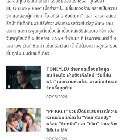
และอินทุกอารมณ์ไปกับการรับชมตอนแรกซีรีส์ “จุดจีบสา
ยมู Unlucky Bae” เมื่อคำสาป…เปลี่ยนดวงร้าย กลายเป็นความ
รัก และสองผู้กำกับฯ “โย อภิรักษ์ ชัยปัญหา” และ “อาร์ต อนันต์
รัศมี” ที่แท็กทีมมาเสิร์ฟความฟินครบรสด้วยโชว์สุดพิเศษ เกม
สนุกๆ และการพูดคุยถึงเบื้องลึกเบื้องหลังซีรีส์แบบเจาะลึก เมื่อ
วันพฤหัสบดีที่ 6 สิงหาคม 2569 ที่ผ่านมา ที่ โรงภาพยนตร์ที่ 8
เอส เอฟ เวิลด์ ซีเนม่า เซ็นทรัลเวิลด์ เต็มไปด้วยความสุขและรอย
ยิ้มทุกโมเมนต์เลยทีเดียว
TONEYLIU ถ่ายทอดเรื่องจริงสุด
สะเทือนใจ ผ่านซิงเกิลใหม่ “วันที่ฝน
พรำ” เมื่อความห่วงใย…อาจเป็นคำบอก
รักครั้งสุดท้าย
07/08/2026
“PP KRIT” ชวนเปิดประสบการณ์ความ
หวานซ่อนเปรี้ยวใน “Your Candy”
พร้อม “ต้าเหนิง” และ “ณิชา” ร่วมสร้าง
สีสันใน MV
07/08/2026