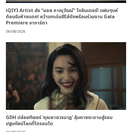
iQIYI Artist ส่ง “มอส ภาณุวัฒน์” โกอินเตอร์! แฟนๆแห่
ต้อนรับห้างแตก! คว้าบทเด่นซีรีส์ดังพร้อมร่วมงาน Gala
Premiere จาการ์ตา
06/08/2026
GDH ปล่อยทีเซอร์ ‘คุณยายวรนาฏ’ ลุ้นคายตะขาบสู่รอบ
ปฐมทัศน์โลกที่โตรอนโต