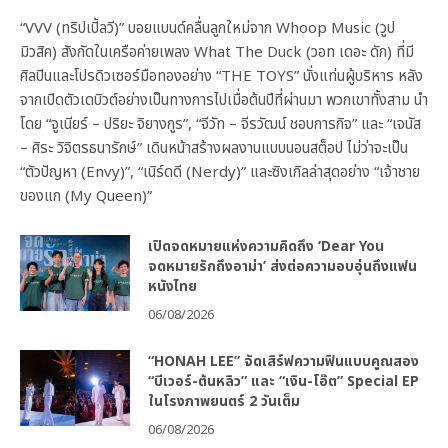
“VVV (ทริปเปิ้ลวี)” บอยแบนด์คลื่นลูกใหม่จาก Whoop Music (วูป
มิวสิค) สังกัดในเครือค่ายเพลง What The Duck (วอท เดอะ ดัก) ที่มี
ศิลปินและโปรดิวเซอร์มือทองอย่าง “THE TOYS” นั่งแท่นผู้บริหาร หลัง
จากเปิดตัวเดบิวต์อย่างเป็นทางการไปเมื่อต้นปีที่ผ่านมา พวกเขาทั้งสาม นำ
โดย “จูเนียร์ – ปริยะ จิยางกูร”, “จีวัท – จีรวัฒน์ ชอบการกิจ” และ “เจนัส
– ศิระ วิจิตรธนารักษ์” เดินหน้าสร้างผลงานแบบนอนสต็อป ไม่ว่าจะเป็น
“ตัวปัญหา (Envy)”, “เนิร์ดดี (Nerdy)” และซิงเกิลล่าสุดอย่าง “เจ้าชาย
ของแก (My Queen)”
เปิดจดหมายแห่งความคิดถึง ‘Dear You
จดหมายรักถึงอาม่า’ ส่งต่อความอบอุ่นถึงแฟน
หนังไทย
06/08/2026
“HONAH LEE” จัดเสิร์ฟความฟินแบบคูณสอง
“บีเวอร์-ต้นหลิว” และ “เงิน-โอ๊ต” Special EP
ในโรงภาพยนตร์ 2 วันเต็ม
06/08/2026