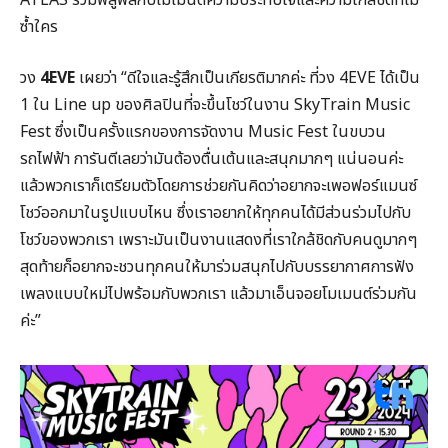
ซ้ำใคร
วง
4EVE
เผยว่า “ดีใจและรู้สึกเป็นเกียรติมากค่ะ ที่วง 4EVE ได้เป็น
1 ใน Line up ของศิลปินที่จะขึ้นโชว์ในงาน SkyTrain Music
Fest ซึ่งเป็นครั้งแรกของการจัดงาน Music Fest ในขบวน
รถไฟฟ้า การันตีเลยว่ามันต้องตื่นเต้นและสนุกมากๆ แน่นอนค่ะ
แล้วพวกเราก็เตรียมตัวโดยการช่วยกันคิดว่าอยากจะเพอฟอร์แมนซ์
โชว์ออกมาในรูปแบบไหน ซึ่งเราอยากให้ทุกคนได้มีส่วนร่วมไปกับ
โชว์ของพวกเรา เพราะมันเป็นงานแสดงที่เราใกล้ชิดกับคนดูมากๆ
สุดท้ายก็อยากจะชวนทุกคนให้มาร่วมสนุกไปกับบรรยากาศการฟัง
เพลงแบบใหม่ไปพร้อมกับพวกเรา แล้วมาเอ็นจอยโมเมนต์ร่วมกัน
ค่ะ”