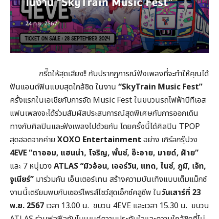
กรี๊ดให้สุดเสียง!! กับปรากฏการณ์ฟังเพลงที่จะทำให้คุณได้
ฟันแอนด์ฟินแบบสุดใกล้ชิด ในงาน
“SkyTrain Music Fest”
ครั้งแรกในเอเชียกับการจัด Music Fest ในขบวนรถไฟฟ้าบีทีเอส
แฟนเพลงจะได้ร่วมสัมผัสประสบการณ์สุดพิเศษกับการออกเดิน
ทางกับศิลปินและฟังเพลงไปด้วยกัน โดยครั้งนี้ได้ศิลปิน TPOP
สุดฮอตจากค่าย
XOXO Entertainment
อย่าง เกิร์ลกรุ๊ปวง
4EVE “
ตาออม
,
แฮนน่า
,
โจริญ
,
พั้นช์
,
อ๊ะอาย
,
มายด์
,
ฝ้าย”
และ 7 หนุ่มวง
ATLAS
“มิวอ้อน
,
เออร์วิน
,
แทด
,
ไนซ์
,
ภูมิ
,
เจ็ท
,
จูเนียร์”
มาร่วมกัน เอ็นเตอร์เทน สร้างความบันเทิงแบบเต็มแม็กซ์
งานนี้เตรียมพบกับเซอร์ไพรส์โชว์สุดเอ็กซ์คลูซีพ ใน
วันเสาร์ที่ 23
พ.ย. 2567
เวลา 13.00 น. ขบวน 4EVE และเวลา 15.30 น. ขบวน
ATLAS ร่วมฟลูฟีลกับโมเมนต์ความประทับใจและความใกล้ชิดที่ไม่