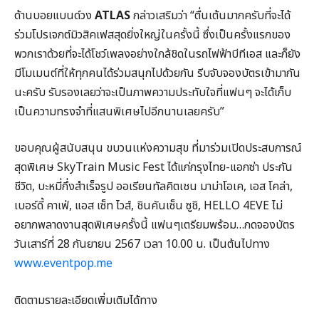
ด้านบอยแบนด์วง
ATLAS
กล่าวเสริมว่า “ตื่นเต้นมากครับที่จะได้
ร่วมโปรเจกต์มิวสิคเฟสสุดยิ่งใหญ่ในครั้งนี้ ซึ่งเป็นครั้งแรกของ
พวกเราด้วยที่จะได้โชว์เพลงอย่างใกล้ชิดในรถไฟฟ้าบีทีเอส และก็ยัง
มีโมเมนต์ที่ให้ทุกคนได้ร่วมสนุกไปด้วยกัน รีบจับจองบัตรเข้ามากัน
นะครับ รับรองเลยว่าจะเป็นภาพความประทับใจที่แฟนๆ จะได้เก็บ
เป็นความทรงจำที่แสนพิเศษไปอีกนานเลยครับ”
ขอบคุณผู้สนับสนุน ขบวนเเห่งความสุข ที่มาร่วมเปิดประสบการณ์
สุดพิเศษ SkyTrain Music Fest ได้แก่กรุงไทย-แอกซ่า ประกัน
ชีวิต, บะหมี่กึ่งสำเร็จรูป ออเรียนทัลคิตเชน มาม่าโอเค, เอส โคล่า,
เบอร์ดี้ คาเฟ่, แอส เซ็ท ไวส์, ชินคันเซ็น ซูชิ, HELLO 4EVE ไม่
อยากพลาดงานสุดพิเศษครั้งนี้ แฟนๆเตรียมพร้อม…กดจองบัตร
วันเสาร์ที่ 28 กันยายน 2567 เวลา 10.00 น. เป็นต้นไปทาง
www.eventpop.me
ติดตามรายละเอียดเพิ่มเติมได้ทาง