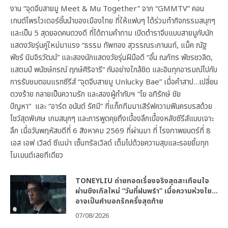
งาน “จุดจีบสายมู Meet & Mu Together” จาก “GMMTV” คอน
เทนต์โพรไวเดอร์ชั้นนำของเมืองไทย ที่ให้แฟนๆ ได้ร่วมทำกิจกรรมสนุกๆ
และเป็น 5 สุดยอดคนดวงดี ที่ได้ถามคำถาม เปิดตำราจีบแบบสายมูกับนัก
แสดงวัยรุ่นคู่ใหม่มาแรง “ธรรม ทัพทอง สุวรรณระกานนท์, แม็ค ณัฐ
พัชร์ นิมจิรวัฒน์” และสองนักแสดงวัยรุ่นฝีมือดี “อั๋น ณภัทร พัชรชวลิต,
แสตมป์ พนัชษ์กรณ์ ฤกษ์ศิริอารี” กันอย่างใกล้ชิด และอินทุกอารมณ์ไปกับ
การรับชมตอนแรกซีรีส์ “จุดจีบสายมู Unlucky Bae” เมื่อคำสาป…เปลี่ยน
ดวงร้าย กลายเป็นความรัก และสองผู้กำกับฯ “โย อภิรักษ์ ชัย
ปัญหา” และ “อาร์ต อนันต์ รัศมี” ที่แท็กทีมมาเสิร์ฟความฟินครบรสด้วย
โชว์สุดพิเศษ เกมสนุกๆ และการพูดคุยถึงเบื้องลึกเบื้องหลังซีรีส์แบบเจาะ
ลึก เมื่อวันพฤหัสบดีที่ 6 สิงหาคม 2569 ที่ผ่านมา ที่ โรงภาพยนตร์ที่ 8
เอส เอฟ เวิลด์ ซีเนม่า เซ็นทรัลเวิลด์ เต็มไปด้วยความสุขและรอยยิ้มทุก
โมเมนต์เลยทีเดียว
TONEYLIU ถ่ายทอดเรื่องจริงสุดสะเทือนใจ
ผ่านซิงเกิลใหม่ “วันที่ฝนพรำ” เมื่อความห่วงใย…
อาจเป็นคำบอกรักครั้งสุดท้าย
07/08/2026