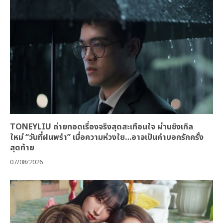
TONEYLIU ถ่ายทอดเรื่องจริงสุดสะเทือนใจ ผ่านซิงเกิล
ใหม่ “วันที่ฝนพรำ” เมื่อความห่วงใย…อาจเป็นคำบอกรักครั้ง
สุดท้าย
07/08/2026