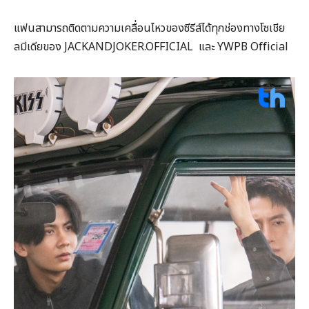
แฟนสามารถติดตามความเคลื่อนไหวของซีรีส์ได้ทุกช่องทางโซเชีย
ลมีเดียของ JACKANDJOKER.OFFICIAL และ YWPB Official