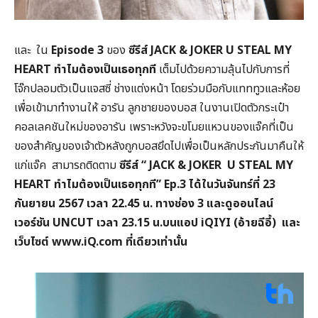
และ ใน
Episode 3
ของ
ซีรีส์ JACK & JOKER U STEAL MY
HEART
ทำไมต้องเป็นเธอทุกที
เต็มไปด้วยความลุ้นไปกับการที่
โจ๊กปลอมตัวเป็นแจสซี่ ช่างแต่งหน้า โดยร่วมมือกับแทททูวและห้อย
เพื่อเข้ามาทำงานให้ อารัน ลูกชายของบอส ในงานเปิดตัวกระเป๋า
คอลเลคชันใหม่ของอารัน เพราะหวังจะขโมยแหวนของแจ๊คที่เป็น
ของสำคัญของเจ้าตัวหลังถูกบอสยึดไปเพื่อเป็นหลักประกันมาคืนให้
แก่แจ๊ค สามารถติดตาม
ซีรีส์ “ JACK & JOKER U STEAL MY
HEART
ทำไมต้องเป็นเธอทุกที” Ep.3
ได้ในวันจันทร์ที่ 23
กันยายน 2567
เวลา 22.45
น. ทางช่อง 3
และดูออนไลน์
เวอร์ชัน UNCUT
เวลา 23.15
น.บนแอป iQIYI (
อ้ายฉีอี้)
และ
เว็บไซต์ www.iQ.com
ที่เดียวเท่านั้น