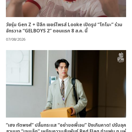
วัยรุ่น Gen Z + ปีลึก เซอร์ไพรส์ Looke เปิดรูป “โทโมะ” ร่วม
จักรวาล “GELBOYS 2” ตอนแรก 8 ส.ค. นี้
07/08/2026
“เฮง ทัตพงศ์” ปลื้มกระแส “อย่าขอพี่เจน” ปังเกินคาด! ปรับลุค
สวมบท “เจนเล็ก” เผชิญความสัมพันธ์ Red Flag ทำแฟน ๆ แห่