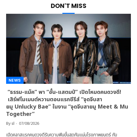
DON'T MISS
NEWS
“ธรรม-แม็ค” พา “อั๋น-แสตมป์” เปิดโหมดคนดวงดี!
เสิร์ฟโมเมนต์หวานตอนแรกซีรีส์ “จุดจีบสา
ยมู Unlucky Bae” ในงาน “จุดจีบสายมู Meet & Mu
Together”
By
sl
07/08/2026
เปิดคลาสแรกคนดวงดีรับความฟินขั้นสุดกันแน่นโรงภาพยนตร์ กับ