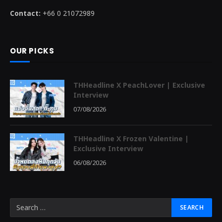
Contact:
+66 0 21072989
OUR PICKS
THHeadline X PeachLover | Exclusive
Interview
07/08/2026
THHeadline X Frozen Valentine |
Exclusive Interview
06/08/2026