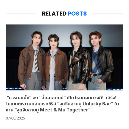
RELATED
POSTS
“ธรรม-แม็ค” พา “อั๋น-แสตมป์” เปิดโหมดคนดวงดี! เสิร์ฟ
โมเมนต์หวานตอนแรกซีรีส์ “จุดจีบสายมู Unlucky Bae” ใน
งาน “จุดจีบสายมู Meet & Mu Together”
07/08/2026