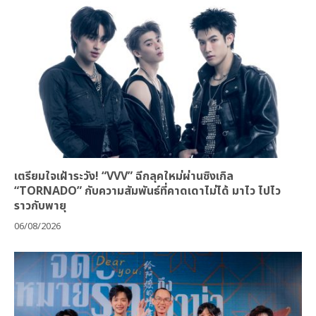
เตรียมใจเฝ้าระวัง! “VVV” ฉีกลุคใหม่ผ่านซิงเกิล
“TORNADO” กับความสัมพันธ์ที่คาดเดาไม่ได้ มาไว ไปไว
ราวกับพายุ
06/08/2026