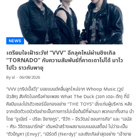
NEWS
เตรียมใจเฝ้าระวัง! “VVV” ฉีกลุคใหม่ผ่านซิงเกิล
“TORNADO” กับความสัมพันธ์ที่คาดเดาไม่ได้ มาไว
ไปไว ราวกับพายุ
By
sl
06/08/2026
“VVV (ทริปเปิ้ลวี)” บอยแบนด์คลื่นลูกใหม่จาก Whoop Music (วูป
มิวสิค) สังกัดในเครือค่ายเพลง What The Duck (วอท เดอะ ดัก) ที่มี
ศิลปินและโปรดิวเซอร์มือทองอย่าง “THE TOYS” นั่งแท่นผู้บริหาร หลัง
จากเปิดตัวเดบิวต์อย่างเป็นทางการไปเมื่อต้นปีที่ผ่านมา พวกเขาทั้งสาม นำ
โดย “จูเนียร์ – ปริยะ จิยางกูร”, “จีวัท – จีรวัฒน์ ชอบการกิจ” และ “เจนัส
– ศิระ วิจิตรธนารักษ์” เดินหน้าสร้างผลงานแบบนอนสต็อป ไม่ว่าจะเป็น
“ตัวปัญหา (Envy)”, “เนิร์ดดี (Nerdy)” และซิงเกิลล่าสุดอย่าง “เจ้าชาย