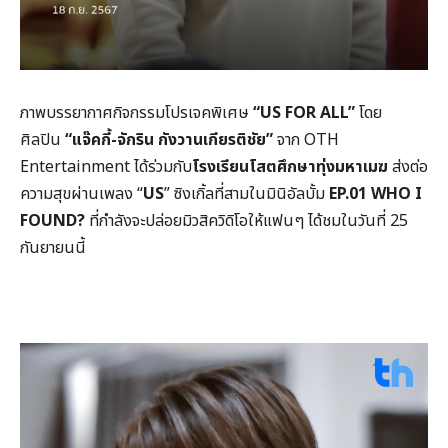
ภาพบรรยากาศกิจกรรมโปรเจคพิเศษ
“US FOR ALL”
โดย
ศิลปิน
“
แจ๊คกี้-จักริน กังวานเกียรติชัย”
จาก OTH
Entertainment ได้ร่วมกับ
โรงเรียนโสตศึกษาทุ่งมหาเมฆ
ส่งต่อ
ความสุขผ่านเพลง “
US
” ซิงเกิ้ลที่สามในมินิอัลบั้ม
EP.01 WHO I
FOUND?
ที่กำลังจะปล่อยมิวสิควิดิโอให้แฟนๆ ได้ชมในวันที่ 25
กันยายนนี้