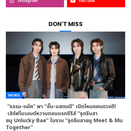
Instagram
YouTube
DON'T MISS
NEWS
“ธรรม-แม็ค” พา “อั๋น-แสตมป์” เปิดโหมดคนดวงดี!
เสิร์ฟโมเมนต์หวานตอนแรกซีรีส์ “จุดจีบสา
ยมู Unlucky Bae” ในงาน “จุดจีบสายมู Meet & Mu
Together”