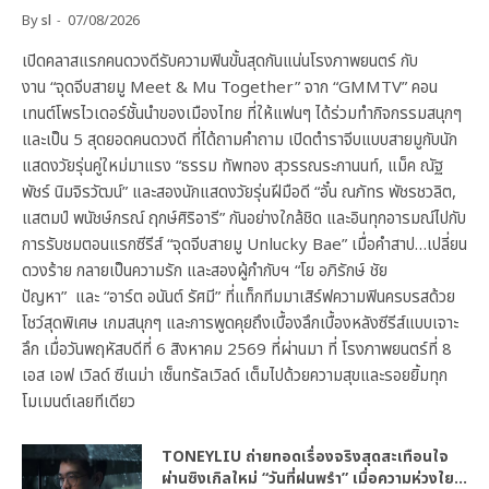
By
sl
07/08/2026
เปิดคลาสแรกคนดวงดีรับความฟินขั้นสุดกันแน่นโรงภาพยนตร์ กับ
งาน “จุดจีบสายมู Meet & Mu Together” จาก “GMMTV” คอน
เทนต์โพรไวเดอร์ชั้นนำของเมืองไทย ที่ให้แฟนๆ ได้ร่วมทำกิจกรรมสนุกๆ
และเป็น 5 สุดยอดคนดวงดี ที่ได้ถามคำถาม เปิดตำราจีบแบบสายมูกับนัก
แสดงวัยรุ่นคู่ใหม่มาแรง “ธรรม ทัพทอง สุวรรณระกานนท์, แม็ค ณัฐ
พัชร์ นิมจิรวัฒน์” และสองนักแสดงวัยรุ่นฝีมือดี “อั๋น ณภัทร พัชรชวลิต,
แสตมป์ พนัชษ์กรณ์ ฤกษ์ศิริอารี” กันอย่างใกล้ชิด และอินทุกอารมณ์ไปกับ
การรับชมตอนแรกซีรีส์ “จุดจีบสายมู Unlucky Bae” เมื่อคำสาป…เปลี่ยน
ดวงร้าย กลายเป็นความรัก และสองผู้กำกับฯ “โย อภิรักษ์ ชัย
ปัญหา” และ “อาร์ต อนันต์ รัศมี” ที่แท็กทีมมาเสิร์ฟความฟินครบรสด้วย
โชว์สุดพิเศษ เกมสนุกๆ และการพูดคุยถึงเบื้องลึกเบื้องหลังซีรีส์แบบเจาะ
ลึก เมื่อวันพฤหัสบดีที่ 6 สิงหาคม 2569 ที่ผ่านมา ที่ โรงภาพยนตร์ที่ 8
เอส เอฟ เวิลด์ ซีเนม่า เซ็นทรัลเวิลด์ เต็มไปด้วยความสุขและรอยยิ้มทุก
โมเมนต์เลยทีเดียว
TONEYLIU ถ่ายทอดเรื่องจริงสุดสะเทือนใจ
ผ่านซิงเกิลใหม่ “วันที่ฝนพรำ” เมื่อความห่วงใย…