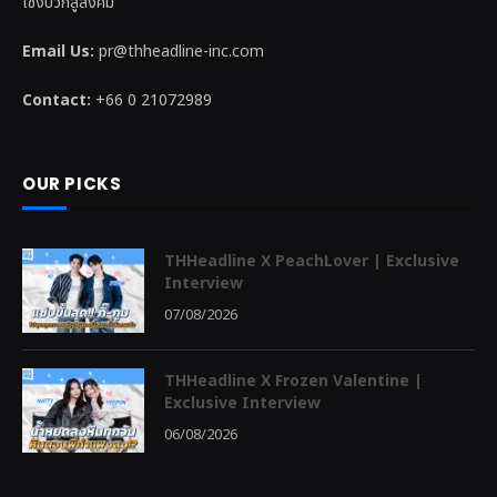
เชิงบวกสู่สังคม
Email Us:
pr@thheadline-inc.com
Contact:
+66 0 21072989
OUR PICKS
THHeadline X PeachLover | Exclusive
Interview
07/08/2026
THHeadline X Frozen Valentine |
Exclusive Interview
06/08/2026