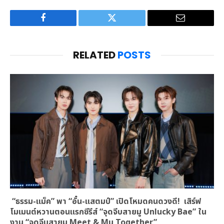
Facebook
Twitter
Email
RELATED
POSTS
“ธรรม-แม็ค” พา “อั๋น-แสตมป์” เปิดโหมดคนดวงดี! เสิร์ฟ
โมเมนต์หวานตอนแรกซีรีส์ “จุดจีบสายมู Unlucky Bae” ใน
งาน “จุดจีบสายมู Meet & Mu Together”