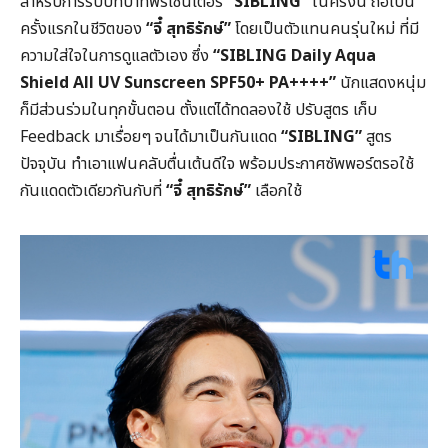
สำหรับการรับบทบาทพรีเซนเตอร์
“SIBLING”
ในครั้งนี้ ถือเป็น
ครั้งแรกในชีวิตของ
“จี๋ สุทธิรักษ์”
โดยเป็นตัวแทนคนรุ่นใหม่ ที่มี
ความใส่ใจในการดูแลตัวเอง ซึ่ง
“SIBLING Daily Aqua
Shield All UV Sunscreen SPF50+ PA++++”
นักแสดงหนุ่ม
ก็มีส่วนร่วมในทุกขั้นตอน ตั้งแต่ได้ทดลองใช้ ปรับสูตร เก็บ
Feedback มาเรื่อยๆ จนได้มาเป็นกันแดด
“SIBLING”
สูตร
ปัจจุบัน ทำเอาแฟนคลับตื่นเต้นดีใจ พร้อมประกาศซัพพอร์ตรอใช้
กันแดดตัวเดียวกันกับที่
“จี๋ สุทธิรักษ์”
เลือกใช้