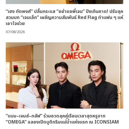
“เฮง ทัตพงศ์” ปลื้มกระแส “อย่าขอพี่เจน” ปังเกินคาด! ปรับลุค
สวมบท “เจนเล็ก” เผชิญความสัมพันธ์ Red Flag ทำแฟน ๆ แห่
เอาใจช่วย
07/08/2026
“แบม–เจมส์–กลัฟ” ร่วมอวดลุคคู่เรือนเวลาสุดหรูจาก
“OMEGA” ฉลองเปิดบูติกริมแม่น้ำแห่งแรก ณ ICONSIAM