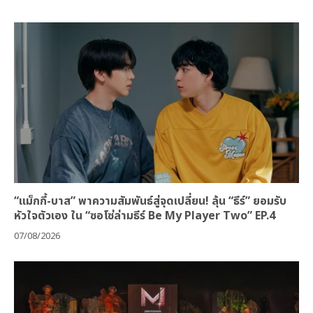
“แม็กกี้-บาส” พาความสัมพันธ์สู่จุดเปลี่ยน! ลุ้น “ธีร์” ยอมรับ
หัวใจตัวเอง ใน “ซอโซ่ล่ามธีร์ Be My Player Two” EP.4
07/08/2026