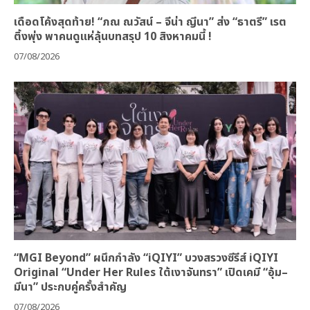
เดือดโค้งสุดท้าย! “ภณ ณวัสน์ – จีน่า ญีนา” ส่ง “ธาตรี” เรต
ติ้งพุ่ง พาคนดูแห่ลุ้นบทสรุป 10 สิงหาคมนี้ !
07/08/2026
“MGI Beyond” ผนึกกำลัง “iQIYI” บวงสรวงซีรีส์ iQIYI
Original “Under Her Rules ใต้เงาจันทรา” เปิดเคมี “อุ้ม–
มีนา” ประกบคู่ครั้งสำคัญ
07/08/2026