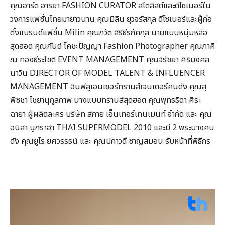
คุณอาร์ต อารยา FASHION CURATOR สไตลิสต์และดีไซเนอร์ใน
วงการแฟชั่นไทยมายาวนาน คุณมิลิน ยุวจรัสกุล ดีไซเนอร์และผู้ก่อ
ตั้งแบรนด์แฟชั่น Milin คุณภวัต สิริธีรภัคกุล นายแบบหนุ่มหล่อ
สุดฮอต คุณกันต์ โคชะปัญญา Fashion Photographer คุณภาคิ
ณ ทองธีระโชติ EVENT MANAGEMENT คุณจิรัชยา ศิริมงคล
นาวิน DIRECTOR OF MODEL TALENT & INFLUENCER
MANAGEMENT อินฟลูเอนเซอร์ทรานส์เจนเดอร์คนดัง คุณสุ
พิชชา ไชยานุกูลภาพ นางแบบทรานส์สุดฮอต คุณพุทธธิดา ศิระ
ฉายา ผู้ผลิตละคร บริษัท สกาย เอ็นเทอร์เทนเมนท์ จำกัด และ คุณ
อนิสา นูกราฮา THAI SUPERMODEL 2010 และมี 2 พระนางคน
ดัง คุณยูโร ยศวรรธน์ และ คุณปภาวดี ชาญสมอน รับหน้าที่พิธีกร