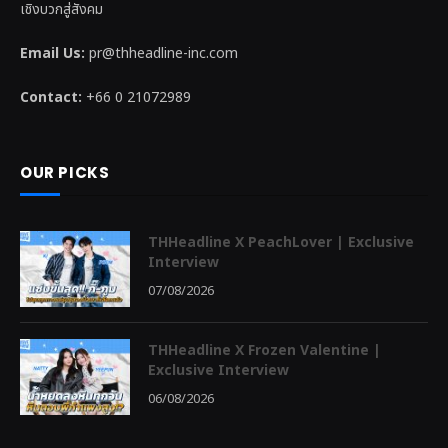
เชิงบวกสู่สังคม
Email Us:
pr@thheadline-inc.com
Contact:
+66 0 21072989
OUR PICKS
THHeadline X PeachLover | Exclusive
Interview
07/08/2026
THHeadline X Frozen Valentine |
Exclusive Interview
06/08/2026