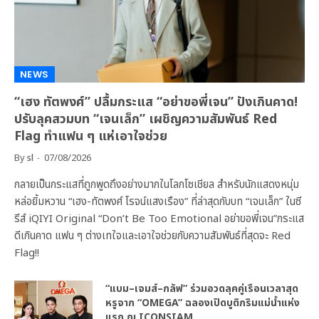
NEWS
“เฮง ทัตพงศ์” ปลื้มกระแส “อย่าขอพี่เจน” ปังเกินคาด!
ปรับลุคสวมบท “เจนเล็ก” เผชิญความสัมพันธ์ Red
Flag ทำแฟน ๆ แห่เอาใจช่วย
By
sl
07/08/2026
กลายเป็นกระแสที่ถูกพูดถึงอย่างมากในโลกโซเชียล สำหรับนักแสดงหนุ่ม
หล่อยิ้มหวาน “เฮง-ทัตพงศ์ โรจน์แสงเรือง” ที่ล่าสุดกับบท “เจนเล็ก” ในซี
รีส์ iQIYI Original “Don’t Be Too Emotional อย่าขอพี่เจน”กระแส
ดีเกินคาด แฟน ๆ ต่างเทใจและเอาใจช่วยกับความสัมพันธ์ที่สุดจะ Red
Flag!!
“แบม–เจมส์–กลัฟ” ร่วมอวดลุคคู่เรือนเวลาสุด
หรูจาก “OMEGA” ฉลองเปิดบูติกริมแม่น้ำแห่ง
แรก ณ ICONSIAM