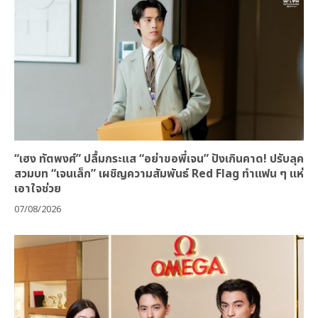
“เฮง ทัตพงศ์” ปลื้มกระแส “อย่าขอพี่เจน” ปังเกินคาด! ปรับลุค
สวมบท “เจนเล็ก” เผชิญความสัมพันธ์ Red Flag ทำแฟน ๆ แห่
เอาใจช่วย
07/08/2026