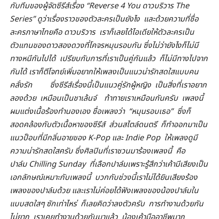
กับทีมของผู้จัดซีรีส์เรื่อง “Reverse 4 You
ดาวบริวาร The
Series”
ดูว่าเรื่องราวของตัวละครเป็นยังไง
และด้วยความที่ชื่อ
ละครภาษาไทยคือ ดาวบริวาร
เราก็เลยได้ไอเดียให้ตัวละครเป็น
ตัวแทนของดาวสองดวงที่โคจรหมุนรอบกัน ซึ่งไม่ว่ายังไงก็ไม่มี
ทางหนีกันไปได้
เปรียบกับการที่เราเป็นคู่กันแล้ว
ก็ไม่มีทางไปจาก
กันได้ เราก็ตีโจทย์เพิ่มอยากให้เพลงเป็นแนวน่ารักสดใสแบบคน
คลั่งรัก
ซึ่งซีรีส์เรื่องนี้เป็นแนวคู่รักผู้หญิง
เป็นสิ่งที่เราอยาก
ลองด้วย
เหมือนเป็นชาเล้นจ์
ท้าทายเราเหมือนกันครับ
เพลงนี้
ผมแต่งเนื้อร้องทำนองเอง ชื่อเพลงว่า “
หมุนรอบเธอ”
ซึ่งก็
สอดคล้องกับตัวเนื้อหาของซีรีส์
ส่วนสไตล์ดนตรี
ก็ทำออกมาเป็น
แนวป็อบที่มีกลิ่นอายของ K-Pop
และ Indie Pop
ให้เพลงดูมี
ความน่ารักสดใสครับ ซึ่งศิลปินที่เราชวนมาร้องเพลงนี้
คือ
ปาล์ม Chilling Sunday
ที่เลือกปาล์มเพราะรู้สึกว่าเค้ามีเสียงเป็น
เอกลักษณ์เหมาะกับเพลงนี้
บวกกับช่วงนี้เราไม่ได้ยินเสียงร้อง
เพลงของปาล์มด้วย และเราไม่ค่อยได้ฟังเพลงของน้องปาล์มใน
แบบสดใสๆ ซักเท่าไหร่
ก็เลยคิดว่าลงตัวครับ
การทำงานด้วยกัน
ไม่ยาก
เราเคยทำงานด้วยกันมาแล้ว
น้องเค้ามืออาชีพมาก