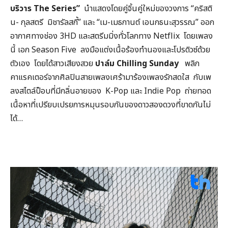
บริวาร The Series”
นำแสดงโดยคู่จิ้นคู่ใหม่ของวงการ “คริสติ
น- กุลสตรี มิชารัลสกี้” และ “เม-เมธกานต์ เอนกธนะสุวรรณ” ออก
อากาศทางช่อง 3HD และสตรีมมิ่งทั่วโลกทาง Netflix โดยเพลง
นี้ เอก Season Five ลงมือแต่งเนื้อร้องทำนองและโปรดิวซ์ด้วย
ตัวเอง โดยได้สาวเสียงสวย
ปาล์ม Chilling Sunday
พลิก
คาแรคเตอร์จากศิลปินสายเพลงเศร้ามาร้องเพลงรักสดใส กับเพ
ลงสไตล์ป็อบที่มีกลิ่นอายของ K-Pop และ Indie Pop ถ่ายทอด
เนื้อหาที่เปรียบเปรยการหมุนรอบกันของดาวสองดวงที่ขาดกันไม่
ได้…