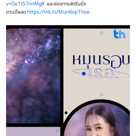
v=DoTt57nnMg8
และช่องทางสตรีมมิ่ง
ดาวน์โหลด
https://lnk.to/MunRopThoe