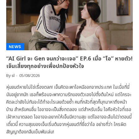
NEWS
“AI Girl จะ Gen จนกว่าจะเจอ” EP.6 เมื่อ “ไอ” หายตัว!
เจ็นเสี่ยงทุกอย่างเพื่อปกป้องหัวใจ
By
sl
05/08/2026
หุ่นยนต์หายไม่ใช่เรื่องตลก! เจ็นคิดจะพาไอหนีออกจากประเทศ ในเมื่อที่นี่
มันอยู่ยากนัก เธอก็พร้อมจะพาความรักของตัวเองไปตั้งต้นใหม่ แต่ใครจะ
คิดละว่ายังไม่ทันจะได้ทำอะไรเลยด้วยซ้ำ คนที่กลัวที่สุดก็บุกมาหาถึงหน้า
บ้าน สำหรับคนอื่น ไออาจจะเป็นสิ่งทดลอง แต่สำหรับเจ็น ไอคือหัวใจที่เธอ
เฝ้าหามาตลอด ไออาจจะอยากให้เจ็นมีความสุข แต่ไออาจจะลืมไปว่าตอนนี้
เดี๋ยวนี้ ความสุขของเจ็นเริ่มต้นจากหุ่นยนต์ที่ชื่อว่าไอ อย่างที่ว่า ใครผิด
สัญญาต้องกลืนเข็มพันเล่ม!