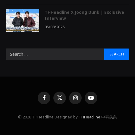
THHeadline X Joong Dunk | Exclusive
Interview
05/08/2026
Facebook
X
Instagram
YouTube
(Twitter)
© 2026 THHeadline Designed by
THHeadline
中泰头条