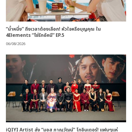
“น้ำหนึ่ง” ถึงเวลาต้องเลือก! หัวใจหรือบุญคุณ ใน
4Elements “โซ่รักอัคนี” EP.5
06/08/2026
iQIYI Artist ส่ง “มอส ภาณุวัฒน์” โกอินเตอร์! แฟนๆแห่