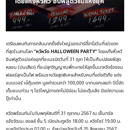
เตรียมพบกับการกลับมาครั้งยิ่งใหญ่ของปาร์ตี้ฮาโลวีนที่เย่วแตก
ที่สุดในสามโลก
“
หวีหวีด
HALLOWEEN PARTY”
โดยแก๊งหิ้วหวี
อินฟลูตัวแม่แห่งยุคที่จะเนรมิตวันที่ 31 ตุลา ให้เป็นคืนปล่อยผีสุด
หลอน (ปนเสียว) ที่จะปลุกวิญญาณพี่กะเทยให้ลุกขึ้นมาหวีดร้องจน
ฟลอร์ลุกเป็นไฟ พร้อมรางวัลสุดพิเศษสำหรับคนที่แต่งตัวถึง แต่ง
แบบเวอร์ เอ๋ตุ้มแตก มูลค่ารวมกว่า 100,000 บาทบอกเลยว่า ปีนี้จัด
เต็มแบบท่วม ๆ โชว์ใหญ่ตาแตกไม่มีอ่อม ไม่เซะตุ้มเล้ง มีแต่ความเละ
ปุ๊เท่านั้น
หวีดพร้อมกันในวันพฤหัสบดีที่ 31 ตุลาคม 2567 ณ เซ็นทรัล
แจ้งวัฒนะ ฮอลล์ ชั้น 5 เปิดประตูหวีด 18.00 น. หวีดโชว์ 19.00 น.
จบหวีดปิดประตู 02.00 น. จำหน่ายบัตรวันที่ 25 สิงหาคม 2567