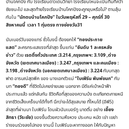
บ้านโคกปัง กับ โรงเรียนดาวเด่นวิทยา โรงเรียนไหนจะเป็นทีมที่คว้า
ชัยชนะไป และสุดท้ายโรงเรียนบ้านโคกปังจะถูกยุบหรือไม่? ตามลุ้น
กันใน
“
นักตบบ้านโคกปัง
”
ในวันพฤหัสที่
29 –
ศุกร์ที่
30
สิงหาคมนี้
เวลา
1
ทุ่มตรง
ทางช่องวัน
31
นัมเบอร์วันของแทร่ ชั่วโมงนี้ ต้องยกให้
“
ทองประกาย
แสด
”
ละครกระแสแรงที่ล่าสุด ขึ้นแท่น
“
อันดับ
1
ละครหลัง
ข่าว
”
ด้วย
เรตติ้งทั่วประเทศ
:
3.214 ,
กรุงเทพฯ
:
3.109 ,
ต่าง
จังหวัด
(
เขตเทศบาลเมือง
) :
3.247 ,
กรุงเทพฯ
และคนเมือง
:
3.198 ,
ต่างจังหวัด
(
นอกเขตเทศบาลเมือง
) :
3.224
กับบทสุด
ฟาด อารมณ์สุดพีค ของ นางเอกตัวแม่
“
ใบเฟิร์น
พิมพ์ชนก
”
กับ
บท
“
ทองดี
”
ที่ชีวิตไม่เคยง่ายเลย นอกจาก มีดีแค่เบ้าหน้าฟ้า
ประทานแล้ว แต่กลับกัน ชีวิตคือที่สุดของความบ้ง ตะเกียกตะกายหนี
จากชีวิตเส็งเคร็งมาได้ทั้งที นึกว่าจะได้สุขสบาย ที่ไหนได้ (อีพี5)
ล่าสุดที่ผ่านมา ใบเฟิร์น โดนผัวนัมเบอร์ทู มาดติ๋ม อย่าง
เอี๊ยง
สิทธา
(
วีระชัย
)
ของขึ้นด้วยความหึงหวง ประเคน หมัด เข่า เขย่า
ร่างจนร่วงลงไปกอง งานนี้ ใบเฟิร์นจะหาทางออก ให้กับปัญหา