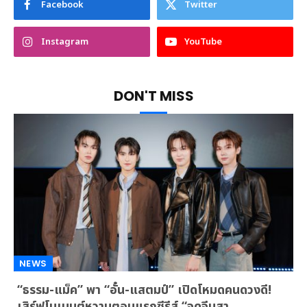
Facebook
Twitter
Instagram
YouTube
DON'T MISS
NEWS
“ธรรม-แม็ค” พา “อั๋น-แสตมป์” เปิดโหมดคนดวงดี!
เสิร์ฟโมเมนต์หวานตอนแรกซีรีส์ “จุดจีบสา