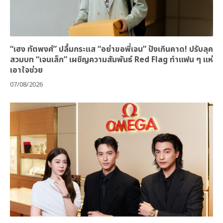
“เฮง ทัตพงศ์” ปลื้มกระแส “อย่าขอพี่เจน” ปังเกินคาด! ปรับลุค
สวมบท “เจนเล็ก” เผชิญความสัมพันธ์ Red Flag ทำแฟน ๆ แห่
เอาใจช่วย
07/08/2026