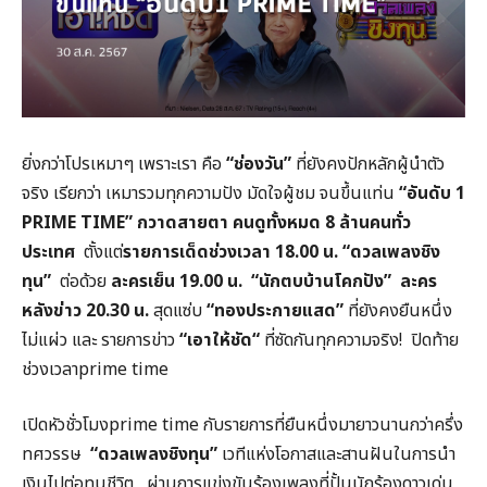
ยิ่งกว่าโปรเหมาๆ เพราะเรา คือ
“
ช่องวัน
”
ที่ยังคงปักหลักผู้นำตัว
จริง เรียกว่า เหมารวมทุกความปัง มัดใจผู้ชม จนขึ้นแท่น
“
อันดับ
1
PRIME TIME”
กวาดสายตา
คนดูทั้งหมด
8
ล้านคนทั่ว
ประเทศ
ตั้งแต่
รายการเด็ดช่วงเวลา
18.00
น
. “
ดวลเพลงชิง
ทุน
”
ต่อด้วย
ละครเย็น
19.00
น
.
“
นักตบบ้านโคกปัง
”
ละคร
หลังข่าว
20.30
น
.
สุดแซ่บ
“
ทองประกายแสด
”
ที่ยังคงยืนหนึ่ง
ไม่แผ่ว และ รายการข่าว
“
เอาให้ชัด
“
ที่ซัดกันทุกความจริง! ปิดท้าย
ช่วงเวลาprime time
เปิดหัวชั่วโมงprime time กับรายการที่ยืนหนึ่งมายาวนานกว่าครึ่ง
ทศวรรษ
“
ดวลเพลงชิงทุน
”
เวทีแห่งโอกาสและสานฝันในการนำ
เงินไปต่อทุนชีวิต ผ่านการแข่งขันร้องเพลงที่ปั้นนักร้องดาวเด่น