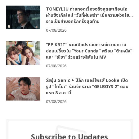
TONEYLIU ถ่ายทอดเรื่องจริงสุดสะเทือนใจ
ผ่านซิงเกิลใหม่ “วันที่ฝนพรำ” เมื่อความห่วงใย…
อาจเป็นคำบอกรักครั้งสุดท้าย
07/08/2026
“PP KRIT” ชวนเปิดประสบการณ์ความหวาน
ซ่อนเปรี้ยวใน “Your Candy” พร้อม “ต้าเหนิง”
และ “ณิชา” ร่วมสร้างสีสันใน MV
07/08/2026
วัยรุ่น Gen Z + ปีลึก เซอร์ไพรส์ Looke เปิด
รูป “โทโมะ” ร่วมจักรวาล “GELBOYS 2” ตอน
แรก 8 ส.ค. นี้
07/08/2026
Subscribe to Updates