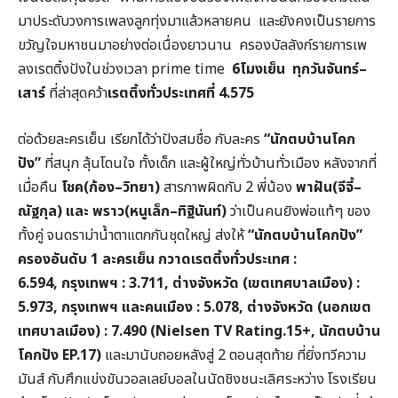
มาประดับวงการเพลงลูกทุ่งมาแล้วหลายคน และยังคงเป็นรายการ
ขวัญใจมหาชนมาอย่างต่อเนื่องยาวนาน ครองบัลลังก์รายการเพ
ลงเรตติ้งปังในช่วงเวลา prime time
6
โมงเย็น
ทุกวันจันทร์
–
เสาร์
ที่ล่าสุดคว้า
เรตติ้งทั่วประเทศที่
4.575
ต่อด้วยละครเย็น เรียกได้ว่าปังสมชื่อ กับละคร
“
นักตบบ้านโคก
ปัง
”
ที่สนุก ลุ้นโดนใจ ทั้งเด็ก และผู้ใหญ่ทั่วบ้านทั่วเมือง หลังจากที่
เมื่อคืน
โชค
(
ก้อง
–
วิทยา
)
สารภาพผิดกับ 2 พี่น้อง
พาฝัน
(
จีจี้
–
ณัฐกุล
)
และ
พราว
(
หนูเล็ก
–
ทิฐินันท์
)
ว่าเป็นคนยิงพ่อแท้ๆ ของ
ทั้งคู่ จนดราม่านํ้าตาแตกกันชุดใหญ่ ส่งให้
“
นักตบบ้านโคกปัง
”
ครองอันดับ
1
ละครเย็น
กวาดเรตติ้งทั่วประเทศ
:
6.594,
กรุงเทพฯ
:
3.711,
ต่างจังหวัด
(
เขตเทศบาลเมือง
) :
5.973,
กรุงเทพฯ
และคนเมือง
:
5.078,
ต่างจังหวัด
(
นอกเขต
เทศบาลเมือง
) :
7.490 (Nielsen TV Rating.15+,
นักตบบ้าน
โคกปัง
EP.17)
และมานับถอยหลังสู่ 2 ตอนสุดท้าย ที่ยิ่งทวีความ
มันส์ กับศึกแข่งขันวอลเลย์บอลในนัดชิงชนะเลิศระหว่าง โรงเรียน