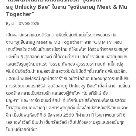
ยมู Unlucky Bae” ในงาน “จุดจีบสายมู Meet & Mu
Together”
By
sl
07/08/2026
เปิดคลาสแรกคนดวงดีรับความฟินขั้นสุดกันแน่นโรงภาพยนตร์ กับ
งาน “จุดจีบสายมู Meet & Mu Together” จาก “GMMTV” คอน
เทนต์โพรไวเดอร์ชั้นนำของเมืองไทย ที่ให้แฟนๆ ได้ร่วมทำกิจกรรมสนุกๆ
และเป็น 5 สุดยอดคนดวงดี ที่ได้ถามคำถาม เปิดตำราจีบแบบสายมูกับนัก
แสดงวัยรุ่นคู่ใหม่มาแรง “ธรรม ทัพทอง สุวรรณระกานนท์, แม็ค ณัฐ
พัชร์ นิมจิรวัฒน์” และสองนักแสดงวัยรุ่นฝีมือดี “อั๋น ณภัทร พัชรชวลิต,
แสตมป์ พนัชษ์กรณ์ ฤกษ์ศิริอารี” กันอย่างใกล้ชิด และอินทุกอารมณ์ไปกับ
การรับชมตอนแรกซีรีส์ “จุดจีบสายมู Unlucky Bae” เมื่อคำสาป…เปลี่ยน
ดวงร้าย กลายเป็นความรัก และสองผู้กำกับฯ “โย อภิรักษ์ ชัย
ปัญหา” และ “อาร์ต อนันต์ รัศมี” ที่แท็กทีมมาเสิร์ฟความฟินครบรสด้วย
โชว์สุดพิเศษ เกมสนุกๆ และการพูดคุยถึงเบื้องลึกเบื้องหลังซีรีส์แบบเจาะ
ลึก เมื่อวันพฤหัสบดีที่ 6 สิงหาคม 2569 ที่ผ่านมา ที่ โรงภาพยนตร์ที่ 8
เอส เอฟ เวิลด์ ซีเนม่า เซ็นทรัลเวิลด์ เต็มไปด้วยความสุขและรอยยิ้มทุก
โมเมนต์เลยทีเดียว