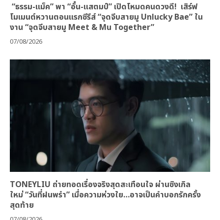
“ธรรม-แม็ค” พา “อั๋น-แสตมป์” เปิดโหมดคนดวงดี! เสิร์ฟ
โมเมนต์หวานตอนแรกซีรีส์ “จุดจีบสายมู Unlucky Bae” ใน
งาน “จุดจีบสายมู Meet & Mu Together”
07/08/2026
TONEYLIU ถ่ายทอดเรื่องจริงสุดสะเทือนใจ ผ่านซิงเกิล
ใหม่ “วันที่ฝนพรำ” เมื่อความห่วงใย…อาจเป็นคำบอกรักครั้ง
สุดท้าย
07/08/2026