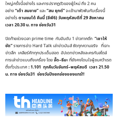
ใหญ่ครั้งนี้อย่างไร และการปรากฎตัวของผู้ใหม่ ถึง 2 คน
อย่าง
“
เต๋า
สมชาย
”
และ
“
สน
ยุกต์
”
จะเข้ามาพัวพันกับเรื่องนี้
อย่างไร
ตามชมได้
คืนนี้
(
อีพี
6)
วันพฤหัสบดีที่
29
สิงหาคม
เวลา
20.30
น
.
ทาง
ช่องวัน
31
ปิดท้ายช่วงเวลา prime time กับอันดับ 1 ข่าวภาคดึก
“
เอาให้
ชัด
“
รายการข่าว Hard Talk เล่าข่าวมันส์ ซัดทุกความจริง ที่เจาะ
ข่าวลึก เคลียร์คัททุกประเด็นฮอต อัปเดทข่าวหลังละครกับสไตล์
การเล่าข่าวแบบถึงเครื่อง โดย
จั๊ด
–
ธีมะ
ที่ยังคงโดนใจผู้ชมคว้าเรต
ติ้งทั่วประเทศ
: 1.101
ทุกคืนวันจันทร์
–
พฤหัสบดี
เวลา
21.50
น
.
ทาง
ช่องวัน
31
ช่องวันปังยกช่องของแทร่
!!