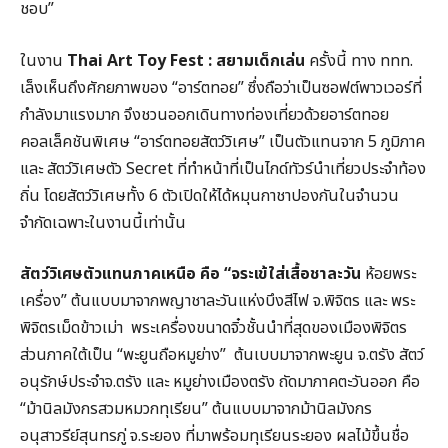
ชอบ”
ในงาน
Thai Art Toy Fest : สยามเด็กเล่น
ครั้งนี้ ทาง ททท.
เล็งเห็นถึงศักยภาพของ “อาร์ตทอย” ซึ่งถือว่าเป็นซอฟต์พาวเวอร์ที่
กำลังมาแรงมาก จึงชวนออกเดินทางท่องเที่ยวด้วยอาร์ตทอย
คอลเล็คชันพิเศษ “อาร์ตทอยสัตว์วิเศษ” เป็นตัวแทนจาก 5 ภูมิภาค
และ สัตว์วิเศษตัว Secret ที่ทำหน้าที่เป็นไกด์ทัวร์นำเที่ยวประจำท้อง
ถิ่น โดยสัตว์วิเศษทั้ง 6 ตัวเปิดให้ได้หมุนกาชาปองกันในจำนวน
จำกัดเฉพาะในงานนี้เท่านั้น
สัตว์วิเศษตัวแทนภาคเหนือ คือ “จระเข้ใส่เสื้อชาละวัน
ห้อยพระ
เครื่อง” ต้นแบบมาจากพญาชาละวันแห่งบึงสีไฟ จ.พิจิตร และ พระ
พิจิตรเม็ดข้าวเม่า พระเครื่องขนาดจิ๋วชั้นนำที่สุดของเมืองพิจิตร
ส่วนภาคใต้เป็น “พะยูนถือหมูย่าง” ต้นเบบมาจากพะยูน จ.ตรัง สัตว์
อนุรักษ์ประจำจ.ตรัง และ หมูย่างเมืองตรัง ถัดมาภาคตะวันออก คือ
“ม้านิลมังกรสวมหมวกทุเรียน” ต้นแบบมาจากม้านิลมังกร
อนุสาวรีย์สุนทรภู่ จ.ระยอง ที่มาพร้อมทุเรียนระยอง ผลไม้ขึ้นชื่อ