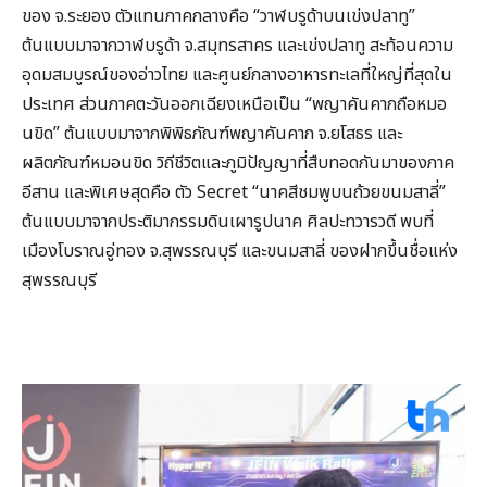
ของ จ.ระยอง ตัวแทนภาคกลางคือ “วาฬบรูด้าบนเข่งปลาทู”
ต้นแบบมาจากวาฬบรูด้า จ.สมุทรสาคร และเข่งปลาทู สะท้อนความ
อุดมสมบูรณ์ของอ่าวไทย และศูนย์กลางอาหารทะเลที่ใหญ่ที่สุดใน
ประเทศ ส่วนภาคตะวันออกเฉียงเหนือเป็น “พญาคันคากถือหมอ
นขิด” ต้นแบบมาจากพิพิธภัณฑ์พญาคันคาก จ.ยโสธร และ
ผลิตภัณฑ์หมอนขิด วิถีชีวิตและภูมิปัญญาที่สืบทอดกันมาของภาค
อีสาน และพิเศษสุดคือ ตัว Secret “นาคสีชมพูบนถ้วยขนมสาลี่”
ต้นแบบมาจากประติมากรรมดินเผารูปนาค ศิลปะทวารวดี พบที่
เมืองโบราณอู่ทอง จ.สุพรรณบุรี และขนมสาลี่ ของฝากขึ้นชื่อแห่ง
สุพรรณบุรี