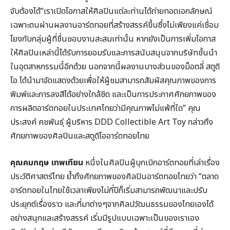
จับต้องได้“เราเปิดโอกาสให้ศิลปินแต่ละท่านได้ถ่ายทอดเอกลักษณ์
เฉพาะตนผ่านผลงานอาร์ตทอยที่สร้างสรรค์ขึ้นซึ่งไม่เพียงแค่เชื่อม
โยงกับกลุ่มผู้ที่ชื่นชอบงานสะสมเท่านั้น หากยังเป็นการเพิ่มโอกาส
ให้ศิลปินเหล่านี้ได้รับการยอมรับและการสนับสนุนจากบริษัทชั้นนำ
ในอุตสาหกรรมนี้อีกด้วย นอกจากนี้ผลงานบางส่วนของม็อตลี่ สตูดิ
โอ ได้นำมาจัดแสดงด้วยเพื่อให้ผู้ชมสามารถสัมผัสคุณภาพของการ
พิมพ์และการลงสีได้อย่างใกล้ชิด และเป็นการประกาศศักยภาพของ
การผลิตอาร์ตทอยในประเทศไทยว่ามีคุณภาพไม่แพ้ที่ใด” คุณ
ประสงค์ คชพันธุ์ ผู้บริหาร DDD Collectible Art Toy กล่าวถึง
ศักยภาพของศิลปินและสตูดิโออาร์ตทอยไทย
คุณคมกฤษ เทพเทียน
หนึ่งในศิลปินผู้บุกเบิกอาร์ตทอยที่เล่าเรื่อง
ประวัติศาสตร์ไทย ย้ำถึงศักยภาพของศิลปินอาร์ตทอยไทยว่า “ตลาด
อาร์ตทอยในไทยใช้เวลาเพียงไม่กี่ปีก็เริ่มสามารถพัฒนาและปรับ
ประยุกต์เรื่องราว และที่มาต่างๆจากศิลปวัฒนธรรมของไทยเองได้
อย่างสนุกและสร้างสรรค์ เริ่มมีรูปแบบเฉพาะเป็นของเราเอง