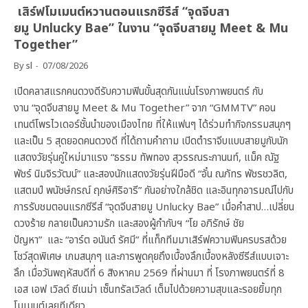
เสิร์ฟโมเมนต์หวานตอนแรกซีรีส์ “จุดจีบสา
ยมู Unlucky Bae” ในงาน “จุดจีบสายมู Meet & Mu
Together”
By
sl
07/08/2026
เปิดคลาสแรกคนดวงดีรับความฟินขั้นสุดกันแน่นโรงภาพยนตร์ กับ
งาน “จุดจีบสายมู Meet & Mu Together” จาก “GMMTV” คอน
เทนต์โพรไวเดอร์ชั้นนำของเมืองไทย ที่ให้แฟนๆ ได้ร่วมทำกิจกรรมสนุกๆ
และเป็น 5 สุดยอดคนดวงดี ที่ได้ถามคำถาม เปิดตำราจีบแบบสายมูกับนัก
แสดงวัยรุ่นคู่ใหม่มาแรง “ธรรม ทัพทอง สุวรรณระกานนท์, แม็ค ณัฐ
พัชร์ นิมจิรวัฒน์” และสองนักแสดงวัยรุ่นฝีมือดี “อั๋น ณภัทร พัชรชวลิต,
แสตมป์ พนัชษ์กรณ์ ฤกษ์ศิริอารี” กันอย่างใกล้ชิด และอินทุกอารมณ์ไปกับ
การรับชมตอนแรกซีรีส์ “จุดจีบสายมู Unlucky Bae” เมื่อคำสาป…เปลี่ยน
ดวงร้าย กลายเป็นความรัก และสองผู้กำกับฯ “โย อภิรักษ์ ชัย
ปัญหา” และ “อาร์ต อนันต์ รัศมี” ที่แท็กทีมมาเสิร์ฟความฟินครบรสด้วย
โชว์สุดพิเศษ เกมสนุกๆ และการพูดคุยถึงเบื้องลึกเบื้องหลังซีรีส์แบบเจาะ
ลึก เมื่อวันพฤหัสบดีที่ 6 สิงหาคม 2569 ที่ผ่านมา ที่ โรงภาพยนตร์ที่ 8
เอส เอฟ เวิลด์ ซีเนม่า เซ็นทรัลเวิลด์ เต็มไปด้วยความสุขและรอยยิ้มทุก
โมเมนต์เลยทีเดียว