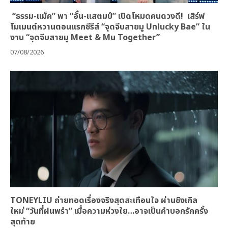
“ธรรม-แม็ค” พา “อั๋น-แสตมป์” เปิดโหมดคนดวงดี! เสิร์ฟ
โมเมนต์หวานตอนแรกซีรีส์ “จุดจีบสายมู Unlucky Bae” ใน
งาน “จุดจีบสายมู Meet & Mu Together”
07/08/2026
TONEYLIU ถ่ายทอดเรื่องจริงสุดสะเทือนใจ ผ่านซิงเกิล
ใหม่ “วันที่ฝนพรำ” เมื่อความห่วงใย…อาจเป็นคำบอกรักครั้ง
สุดท้าย