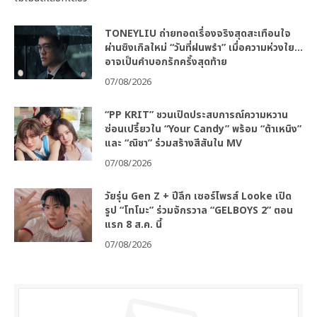
TONEYLIU ถ่ายทอดเรื่องจริงสุดสะเทือนใจ
ผ่านซิงเกิลใหม่ “วันที่ฝนพรำ” เมื่อความห่วงใย…
อาจเป็นคำบอกรักครั้งสุดท้าย
07/08/2026
“PP KRIT” ชวนเปิดประสบการณ์ความหวาน
ซ่อนเปรี้ยวใน “Your Candy” พร้อม “ต้าเหนิง”
และ “ณิชา” ร่วมสร้างสีสันใน MV
07/08/2026
วัยรุ่น Gen Z + ปีลึก เซอร์ไพรส์ Looke เปิด
รูป “โทโมะ” ร่วมจักรวาล “GELBOYS 2” ตอน
แรก 8 ส.ค. นี้
07/08/2026