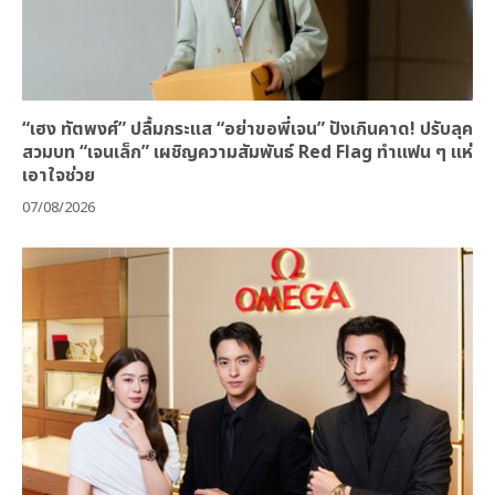
“เฮง ทัตพงศ์” ปลื้มกระแส “อย่าขอพี่เจน” ปังเกินคาด! ปรับลุค
สวมบท “เจนเล็ก” เผชิญความสัมพันธ์ Red Flag ทำแฟน ๆ แห่
เอาใจช่วย
07/08/2026