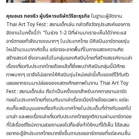
คุณอมร ทองธิว ผู้บริหารบริษัทวิริยะธุรกิจ
ในฐานะผู้จัดงาน
Thai Art Toy Fest : สยามเด็กเล่น กล่าวถึงวัตถุประสงค์ของการ
จัดงานในครั้งนี้ว่า “ในช่วง 1-2 ปีที่ผ่านมาเราจะเห็นได้ว่ากระแส
อาร์ตทอยกำลังมาแรงมากๆ ในประเทศไทย มีศิลปินอาร์ตทอยรุ่น
ใหม่จำนวนมากเกิดขึ้น แต่อาจจะขาดพื้นที่ในการแสดงความคิด
สร้างสรรค์ ยิ่งเจาะลงไปในกลุ่มของศิลปินไทยที่สร้างสรรค์งานเล่า
เรื่องเกี่ยวกับประเทศไทยด้วยแล้วก็ยิ่งพบว่าศิลปินกลุ่มนี้มีศักย
ภาพมากๆ เราจึงไม่อยากให้ศิลปินรุ่นใหม่เหล่านี้เก็บของดีไว้กับตัว
เลยอยากชวนมาปล่อยของแสดงศักยภาพในงาน Thai Art Toy
Fest : สยามเด็กเล่น ถือว่าเป็นครั้งแรกสำหรับเทศกาลงานอาร์ต
ทอยในประเทศไทยที่ชวนกันมาเล่าเรื่องเมืองไทยโดยเฉพาะ แต่ละ
คนก็จะหยิบมุมมองเกี่ยวกับประเทศไทยในประเด็นที่ต่างกันออกไป
มาเล่า และพอเรื่องเล่าเกี่ยวกับประเทศไทยถูกตีความผ่านอาร์ตทอย
ที่ใส่เรื่องดีไซน์ความสวยงามลงไปก็จะยิ่งทำให้คนที่ได้เห็น ได้สะสม
อยากจะรู้จักประเทศไทยมากยิ่งขึ้นตามรอยอาร์ตทอยที่แต่ละคนชื่น