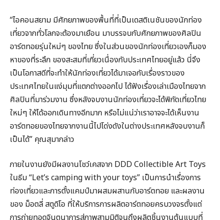
“ไอคอนสยาม มีศักยภาพของพื้นที่ที่เป็นเดสติเนชันของนักท่อง
เที่ยวจากทั่วโลกจะต้องมาเยือน มาบรรจบกับศักยภาพของศิลปิน
อาร์ตทอยรุ่นใหม่ๆ ของไทย ซึ่งในส่วนของนักท่องเที่ยวเองก็มอง
หาของที่ระลึก ของสะสมที่เกี่ยวเนื่องกับประเทศไทยอยู่แล้ว นี่จึง
เป็นโอกาสดีที่จะทำให้นักท่องเที่ยวได้มาเจอกับเรื่องราวของ
ประเทศไทยในแง่มุมที่แตกต่างออกไป ได้ฟังเรื่องเล่าเมืองไทยจาก
ศิลปินที่มาร่วมงาน ซึ่งหลังจบงานนักท่องเที่ยวจะได้พิกัดเที่ยวไทย
ใหม่ๆ ให้ได้ออกเดินทางอีกมาก หรือไม่แน่ว่าเราอาจจะได้เห็นงาน
อาร์ตทอยของไทยจากงานนี้ไปโด่งดังในต่างประเทศหลังจบงานก็
เป็นได้” คุณสุมากล่าว
ภายในงานยังมีผลงานโชว์เคสจาก DDD Collectible Art Toys
ในธีม “Let’s camping with your toys” เป็นการนำเรื่องการ
ท่องเที่ยวและการตั้งแคมป์มาผสมผสานกับอาร์ตทอย และผลงาน
ของ ม็อตลี่ สตูดิโอ ที่ให้บริการการผลิตอาร์ตทอยครบวงจรตั้งแต่
การถ่ายทอดจินตนาการสู่ภาพสามมิติจนถึงผลิตชิ้นงานต้นแบบที่