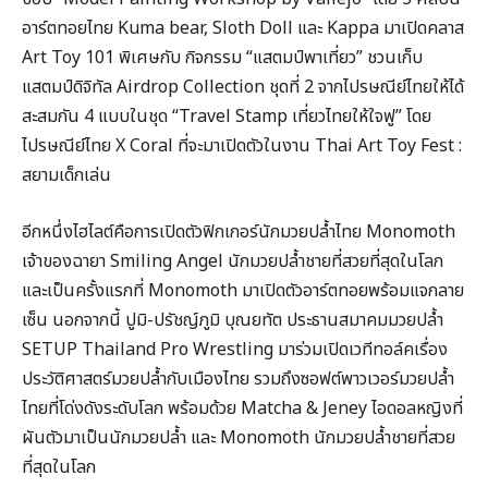
อาร์ตทอยไทย Kuma bear, Sloth Doll และ Kappa มาเปิดคลาส
Art Toy 101 พิเศษกับ กิจกรรม “แสตมป์พาเที่ยว” ชวนเก็บ
แสตมป์ดิจิทัล Airdrop Collection ชุดที่ 2 จากไปรษณีย์ไทยให้ได้
สะสมกัน 4 แบบในชุด “Travel Stamp เที่ยวไทยให้ใจฟู” โดย
ไปรษณีย์ไทย X Coral ที่จะมาเปิดตัวในงาน Thai Art Toy Fest :
สยามเด็กเล่น
อีกหนึ่งไฮไลต์คือการเปิดตัวฟิกเกอร์นักมวยปล้ำไทย Monomoth
เจ้าของฉายา Smiling Angel นักมวยปล้ำชายที่สวยที่สุดในโลก
และเป็นครั้งแรกที่ Monomoth มาเปิดตัวอาร์ตทอยพร้อมแจกลาย
เซ็น นอกจากนี้ ปูมิ-ปรัชญ์ภูมิ บุณยทัต ประธานสมาคมมวยปล้ำ
SETUP Thailand Pro Wrestling มาร่วมเปิดเวทีทอล์คเรื่อง
ประวัติศาสตร์มวยปล้ำกับเมืองไทย รวมถึงซอฟต์พาวเวอร์มวยปล้ำ
ไทยที่โด่งดังระดับโลก พร้อมด้วย Matcha & Jeney ไอดอลหญิงที่
ผันตัวมาเป็นนักมวยปล้ำ และ Monomoth นักมวยปล้ำชายที่สวย
ที่สุดในโลก