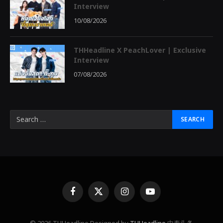
Interview
10/08/2026
THHeadline X PeachLover | Exclusive
Interview
07/08/2026
Facebook
X
Instagram
YouTube
(Twitter)