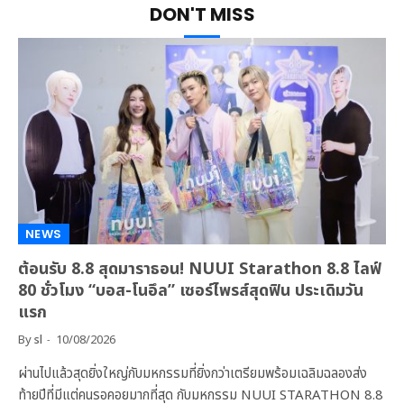
DON'T MISS
NEWS
ต้อนรับ 8.8 สุดมาราธอน! NUUI Starathon 8.8 ไลฟ์
80 ชั่วโมง “บอส-โนอึล” เซอร์ไพรส์สุดฟิน ประเดิมวัน
แรก
By
sl
10/08/2026
ผ่านไปแล้วสุดยิ่งใหญ่กับมหกรรมที่ยิ่งกว่าเตรียมพร้อมเฉลิมฉลองส่ง
ท้ายปีที่มีแต่คนรอคอยมากที่สุด กับมหกรรม NUUI STARATHON 8.8