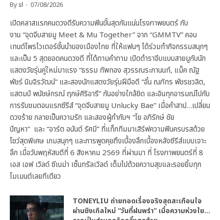
By
sl
07/08/2026
เปิดคลาสแรกคนดวงดีรับความฟินขั้นสุดกันแน่นโรงภาพยนตร์ กับ
งาน “จุดจีบสายมู Meet & Mu Together” จาก “GMMTV” คอน
เทนต์โพรไวเดอร์ชั้นนำของเมืองไทย ที่ให้แฟนๆ ได้ร่วมทำกิจกรรมสนุกๆ
และเป็น 5 สุดยอดคนดวงดี ที่ได้ถามคำถาม เปิดตำราจีบแบบสายมูกับนัก
แสดงวัยรุ่นคู่ใหม่มาแรง “ธรรม ทัพทอง สุวรรณระกานนท์, แม็ค ณัฐ
พัชร์ นิมจิรวัฒน์” และสองนักแสดงวัยรุ่นฝีมือดี “อั๋น ณภัทร พัชรชวลิต,
แสตมป์ พนัชษ์กรณ์ ฤกษ์ศิริอารี” กันอย่างใกล้ชิด และอินทุกอารมณ์ไปกับ
การรับชมตอนแรกซีรีส์ “จุดจีบสายมู Unlucky Bae” เมื่อคำสาป…เปลี่ยน
ดวงร้าย กลายเป็นความรัก และสองผู้กำกับฯ “โย อภิรักษ์ ชัย
ปัญหา” และ “อาร์ต อนันต์ รัศมี” ที่แท็กทีมมาเสิร์ฟความฟินครบรสด้วย
โชว์สุดพิเศษ เกมสนุกๆ และการพูดคุยถึงเบื้องลึกเบื้องหลังซีรีส์แบบเจาะ
ลึก เมื่อวันพฤหัสบดีที่ 6 สิงหาคม 2569 ที่ผ่านมา ที่ โรงภาพยนตร์ที่ 8
เอส เอฟ เวิลด์ ซีเนม่า เซ็นทรัลเวิลด์ เต็มไปด้วยความสุขและรอยยิ้มทุก
โมเมนต์เลยทีเดียว
TONEYLIU ถ่ายทอดเรื่องจริงสุดสะเทือนใจ
ผ่านซิงเกิลใหม่ “วันที่ฝนพรำ” เมื่อความห่วงใย…