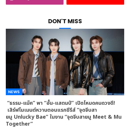
DON'T MISS
NEWS
“ธรรม-แม็ค” พา “อั๋น-แสตมป์” เปิดโหมดคนดวงดี!
เสิร์ฟโมเมนต์หวานตอนแรกซีรีส์ “จุดจีบสา
ยมู Unlucky Bae” ในงาน “จุดจีบสายมู Meet & Mu
Together”