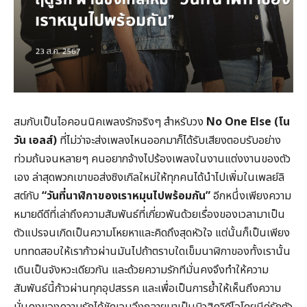
สมกับเป็นไอคอนนิคเพลงรักจริงๆ สำหรับวง
No One Else (
โน
วัน เอลส์)
ที่ไม่ว่าจะส่งเพลงไหนออกมาก็ได้รับเสียงตอบรับอย่าง
ท่วมถ้นจนหลายๆ คนอยากจ้างไปร้องเพลงในงานแต่งงานของตัว
เอง ล่าสุดพวกเขาขอส่งซิงเกิลใหม่ให้ทุกคนได้นำไปเพิ่มในเพลย์ลิ
สต์กับ
“
วันที่นาฬิกาของเราหมุนไปพร้อมกัน
”
อีกหนึ่งเพียงความ
หมายดีดีที่เล่าถึงความสัมพันธ์ที่เกี่ยวพันด้วยเรื่องของเวลามาเป็น
ตัวแปรจนเกิดเป็นความโหยหาและคิดถึงสุดหัวใจ แต่นั้นก็เป็นเพียง
บททดสอบให้เราก้าวผ่านมันไปถ้าตราบใดเข็มนาฬิกาของทั้งเรานั้น
เดินเป็นจังหวะเดียวกัน และด้วยความรักทีมั่นคงจึงทำให้ความ
สัมพันธ์นี้ก้าวผ่านทุกอุปสรรค และเพื่อเป็นการย้ำให้เห็นถึงความ
มั่นคงของความรักได้ชัดเจนจึงกลายมาเป็นมิวสิควิดีโอโดยมีคู่รักตัว