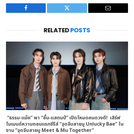
Facebook
Twitter
Email
RELATED
POSTS
“ธรรม-แม็ค” พา “อั๋น-แสตมป์” เปิดโหมดคนดวงดี! เสิร์ฟ
โมเมนต์หวานตอนแรกซีรีส์ “จุดจีบสายมู Unlucky Bae” ใน
งาน “จุดจีบสายมู Meet & Mu Together”