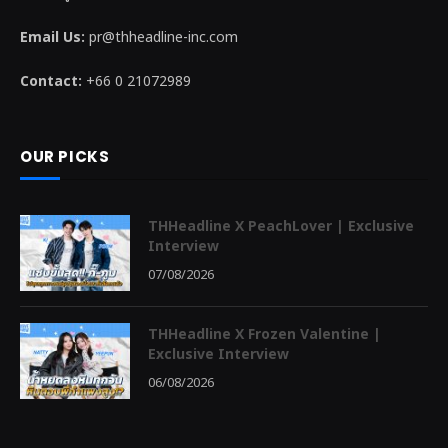
Email Us:
pr@thheadline-inc.com
Contact:
+66 0 21072989
OUR PICKS
THHeadline X PeachLover | Exclusive
Interview
07/08/2026
THHeadline X Frozen Valentine |
Exclusive Interview
06/08/2026