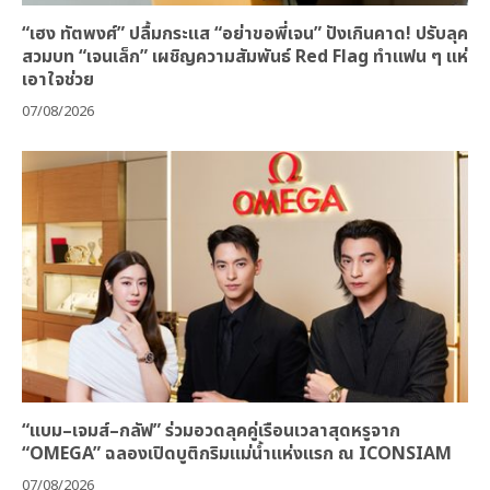
“เฮง ทัตพงศ์” ปลื้มกระแส “อย่าขอพี่เจน” ปังเกินคาด! ปรับลุค
สวมบท “เจนเล็ก” เผชิญความสัมพันธ์ Red Flag ทำแฟน ๆ แห่
เอาใจช่วย
07/08/2026
“แบม–เจมส์–กลัฟ” ร่วมอวดลุคคู่เรือนเวลาสุดหรูจาก
“OMEGA” ฉลองเปิดบูติกริมแม่น้ำแห่งแรก ณ ICONSIAM
07/08/2026