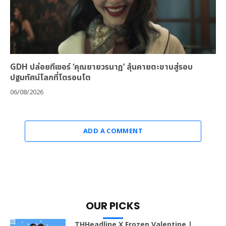
GDH ปล่อยทีเซอร์ ‘คุณยายวรนาฏ’ ลุ้นคายตะขาบสู่รอบ
ปฐมทัศน์โลกที่โตรอนโต
06/08/2026
ADD A COMMENT
OUR PICKS
THHeadline X Frozen Valentine |