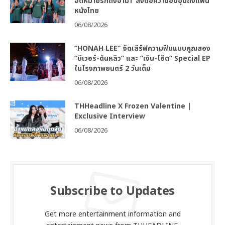
จดหมายรักถึงอาม่า’ ส่งต่อความอบอุ่นถึงแฟน
หนังไทย
06/08/2026
“HONAH LEE” จัดเสิร์ฟความฟินแบบคูณสอง
“บีเวอร์-ต้นหลิว” และ “เงิน-โอ๊ต” Special EP
ในโรงภาพยนตร์ 2 วันเต็ม
06/08/2026
THHeadline X Frozen Valentine |
Exclusive Interview
06/08/2026
Subscribe to Updates
Get more entertainment information and