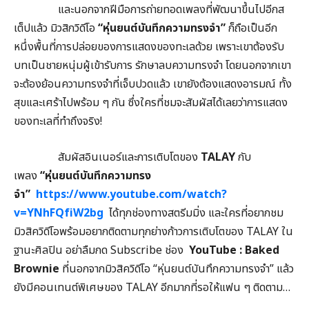
และนอกจากฝีมือการถ่ายทอดเพลงที่พัฒนาขึ้นไปอีกส
เต็ปแล้ว มิวสิกวิดีโอ
“
หุ่นยนต์บันทึกความทรงจำ”
ก็ถือเป็นอีก
หนึ่งพื้นที่การปล่อยของการแสดงของทะเลด้วย เพราะเขาต้องรับ
บทเป็นชายหนุ่มผู้เข้ารับการ รักษาลบความทรงจำ โดยนอกจากเขา
จะต้องย้อนความทรงจำที่เจ็บปวดแล้ว เขายังต้องแสดงอารมณ์ ทั้ง
สุขและเศร้าไปพร้อม ๆ กัน ซึ่งใครที่ชมจะสัมผัสได้เลยว่าการแสดง
ของทะเลที่ทำถึงจริง!
สัมผัสอินเนอร์และการเติบโตของ
TALAY
กับ
เพลง
“
หุ่นยนต์บันทึกความทรง
จำ”
https://www.youtube.com/watch?
v=YNhFQfiW2bg
ได้ทุกช่องทางสตรีมมิ่ง และใครที่อยากชม
มิวสิควิดีโอพร้อมอยากติดตามทุกย่างก้าวการเติบโตของ TALAY ใน
ฐานะศิลปิน อย่าลืมกด Subscribe ช่อง
YouTube : Baked
Brownie
ที่นอกจากมิวสิควิดีโอ “หุ่นยนต์บันทึกความทรงจำ” แล้ว
ยังมีคอนเทนต์พิเศษของ TALAY อีกมากที่รอให้แฟน ๆ ติดตาม…