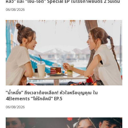
หลิว” และ “เงิน-โอ๊ต” Special EP ในโรงภาพยนตร์ 2 วันเต็ม
06/08/2026
“น้ำหนึ่ง” ถึงเวลาต้องเลือก! หัวใจหรือบุญคุณ ใน
4Elements “โซ่รักอัคนี” EP.5
06/08/2026