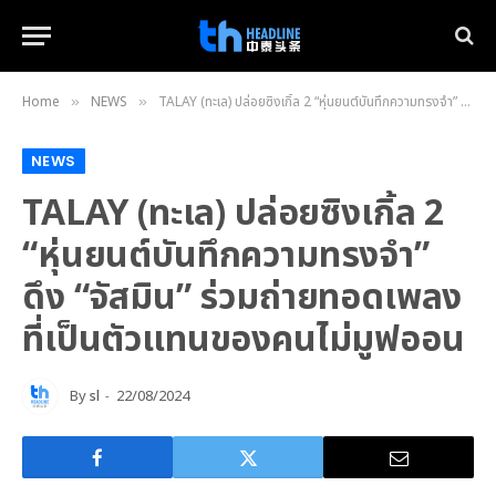
Home
NEWS
TALAY (ทะเล) ปล่อยซิงเกิ้ล 2 “หุ่นยนต์บันทึกความทรงจำ” ดึง “จัสมิน” ร่วมถ่ายทอดเพลงที่เป็นตัวแทนของคนไม่มูฟออน
»
»
NEWS
TALAY (ทะเล) ปล่อยซิงเกิ้ล 2
“หุ่นยนต์บันทึกความทรงจำ”
ดึง “จัสมิน” ร่วมถ่ายทอดเพลง
ที่เป็นตัวแทนของคนไม่มูฟออน
By
sl
22/08/2024