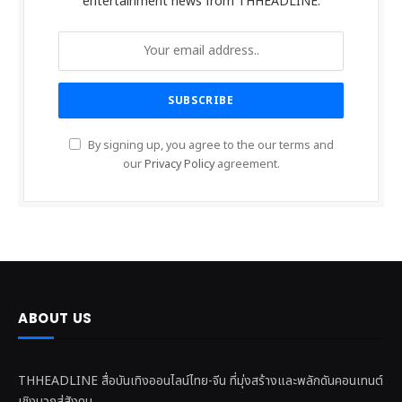
entertainment news from THHEADLINE.
By signing up, you agree to the our terms and
our
Privacy Policy
agreement.
ABOUT US
THHEADLINE สื่อบันเทิงออนไลน์ไทย-จีน ที่มุ่งสร้างและพลักดันคอนเทนต์
เชิงบวกสู่สังคม