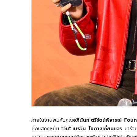
ภายในงานพบกับคุณ
อภินันท์ ตรีรัตน์พิจารณ์
Foun
นักแสดงหนุ่ม “
วิน”
เมธวิน
โอภาสเอี่ยมขจร
มาร่วม