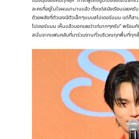
แมงมุมของคนทุกยุค “ถ้าจะพูดถึงซูปเปอร์ฮีโร่ในจัก
ละครที่อยู่ในใจผมมานานแล้ว ตั้งแต่สมัยเรียนเลยครั
ด้วยพลังที่ตัวเองมีตัวเล็กๆแบบสไปเดอร์แมน แต่ก็สา
ไปเดอร์แมน เห็นแล้วบอกเลยว่าเท่มากๆครับ” พร้อมกับโช
สนั่นจากแฟนคลับที่มาร่วมงานทั่วบริเวณทุกพื้นที่ทุกช