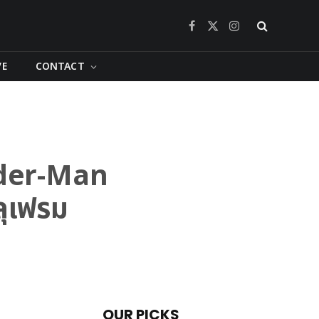
Facebook
X
Instagram
(Twitter)
VE
CONTACT
pider-Man
ลุเฟรม
OUR PICKS