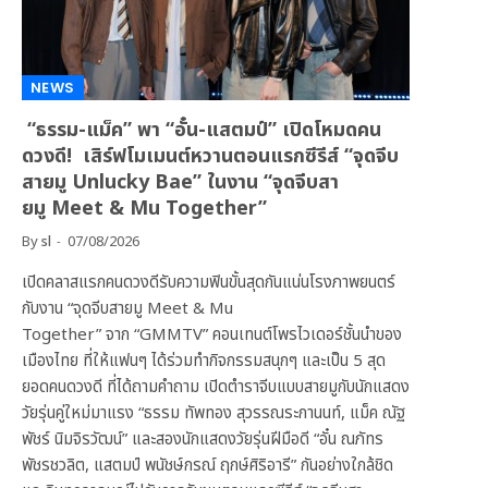
NEWS
“ธรรม-แม็ค” พา “อั๋น-แสตมป์” เปิดโหมดคน
ดวงดี! เสิร์ฟโมเมนต์หวานตอนแรกซีรีส์ “จุดจีบ
สายมู Unlucky Bae” ในงาน “จุดจีบสา
ยมู Meet & Mu Together”
By
sl
07/08/2026
เปิดคลาสแรกคนดวงดีรับความฟินขั้นสุดกันแน่นโรงภาพยนตร์
กับงาน “จุดจีบสายมู Meet & Mu
Together” จาก “GMMTV” คอนเทนต์โพรไวเดอร์ชั้นนำของ
เมืองไทย ที่ให้แฟนๆ ได้ร่วมทำกิจกรรมสนุกๆ และเป็น 5 สุด
ยอดคนดวงดี ที่ได้ถามคำถาม เปิดตำราจีบแบบสายมูกับนักแสดง
วัยรุ่นคู่ใหม่มาแรง “ธรรม ทัพทอง สุวรรณระกานนท์, แม็ค ณัฐ
พัชร์ นิมจิรวัฒน์” และสองนักแสดงวัยรุ่นฝีมือดี “อั๋น ณภัทร
พัชรชวลิต, แสตมป์ พนัชษ์กรณ์ ฤกษ์ศิริอารี” กันอย่างใกล้ชิด