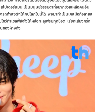
รวาลมาเวล สไปเดอร์แมนยอดมนุษย์แมงมุมเลยครับ เป็นตัว
บ สไปเดอร์แมน เป็นมนุษย์ธรรมดาที่อยากช่วยเหลือคนอื่น
มารถทำสิ่งดีๆให้กับโลกใบนี้ได้ พอมาทำเป็นเคสมือถือลายส
ว์ท่าเซลฟี่ยังไงให้หล่อทะลุเฟรมทุกช็อต เรียกเสียงกรี๊ด
ั้นของห้างดัง