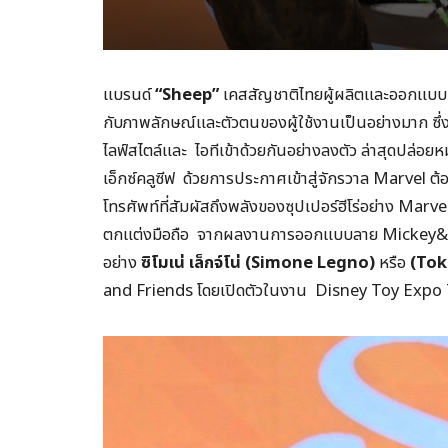
แบรนด์
“Sheep”
เคสสัญชาติไทยผู้ผลิตและออกแบบแก
กับภาพลักษณ์และตัวตนของผู้ใช้งานเป็นอย่างมาก ซึ่
ไลฟ์สไตล์และ ไอทีเข้าด้วยกันอย่างลงตัว ล่าสุดปล่อ
เอ็กซ์คลูซีฟ ด้วยการประกาศเข้าสู่จักรวาล Marvel
โทรศัพท์ที่สัมผัสถึงพลังของซุปเปอร์ฮีโร่อย่าง M
ตกแต่งมือถือ จากผลงานการออกแบบลาย Mickey&F
อย่าง
ซิโมเน่ เล็กจ์โน่ (
Simone Legno)
หรือ
(Tok
and Friends โดยเปิดตัวในงาน Disney Toy Expo