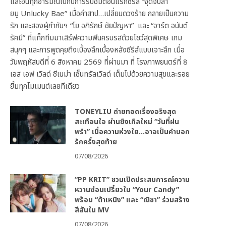
และอินทุกอารมณ์ไปกับการรับชมตอนแรกซีรีส์ “จุดจีบสา
ยมู Unlucky Bae” เมื่อคำสาป…เปลี่ยนดวงร้าย กลายเป็นความ
รัก และสองผู้กำกับฯ “โย อภิรักษ์ ชัยปัญหา” และ “อาร์ต อนันต์
รัศมี” ที่แท็กทีมมาเสิร์ฟความฟินครบรสด้วยโชว์สุดพิเศษ เกม
สนุกๆ และการพูดคุยถึงเบื้องลึกเบื้องหลังซีรีส์แบบเจาะลึก เมื่อ
วันพฤหัสบดีที่ 6 สิงหาคม 2569 ที่ผ่านมา ที่ โรงภาพยนตร์ที่ 8
เอส เอฟ เวิลด์ ซีเนม่า เซ็นทรัลเวิลด์ เต็มไปด้วยความสุขและรอย
ยิ้มทุกโมเมนต์เลยทีเดียว
TONEYLIU ถ่ายทอดเรื่องจริงสุด
สะเทือนใจ ผ่านซิงเกิลใหม่ “วันที่ฝน
พรำ” เมื่อความห่วงใย…อาจเป็นคำบอก
รักครั้งสุดท้าย
07/08/2026
“PP KRIT” ชวนเปิดประสบการณ์ความ
หวานซ่อนเปรี้ยวใน “Your Candy”
พร้อม “ต้าเหนิง” และ “ณิชา” ร่วมสร้าง
สีสันใน MV
07/08/2026