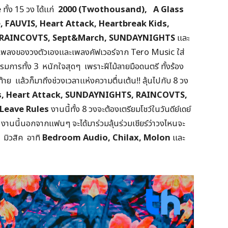
ทั้ง 15 วง ได้แก่
2000 (Twothousand), A Glass
e, FAUVIS, Heart Attack, Heartbreak Kids,
e, RAINCOVTS, Sept&March, SUNDAYNIGHTS
และ
้งเพลงของวงตัวเองและเพลงคัฟเวอร์จาก Tero Music ใส่
มการทั้ง 3 หนักใจสุดๆ เพราะฝีไม้ลายมือดนตรี ทั้งร้อง
ท้าย แล้วก็มาถึงช่วงเวลาแห่งความตื่นเต้น!! ลุ้นไปกับ 8 วง
s, Heart Attack, SUNDAYNIGHTS, RAINCOVTS,
 Leave Rules
งานนี้ทั้ง 8 วงจะต้องเตรียมโชว์ในวันดีย์เดย์
ี้นอกจากแฟนๆ จะได้มาร่วมลุ้นร่วมเชียร์ว่าวงไหนจะ
ร มิวสิค อาทิ
Bedroom Audio, Chilax, Molon
และ