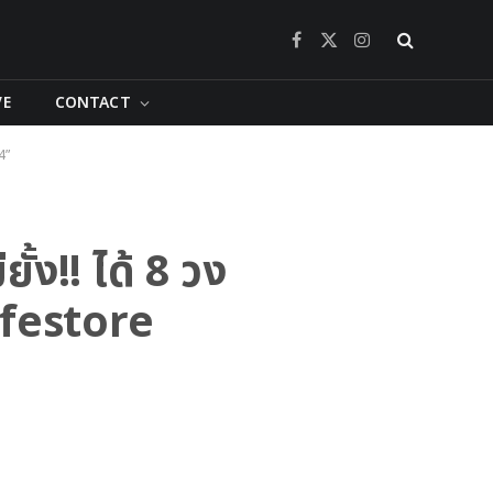
Facebook
X
Instagram
(Twitter)
VE
CONTACT
4”
้ง!! ได้ 8 วง
ifestore