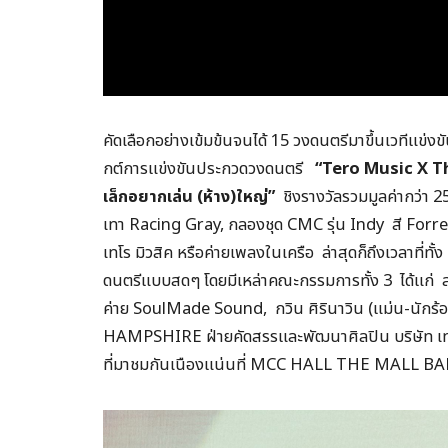
คัดเลือกอย่างเข้มข้นจนได้ 15 วงดนตรีมาขึ้นเวทีแข่
กต์การแข่งขันประกวดวงดนตรี
“Tero Music X Th
เล็กอยากเล่น (ห้าง)ใหญ่”
ชิงรางวัลรวมมูลค่ากว่า
เทา Racing Gray, กลองชุด CMC รุ่น Indy สี For
เทโร มิวสิค หรือค่ายเพลงในเครือ ล่าสุดก็ถึงเวลาที่ทั้
ดนตรีแบบสดๆ โดยมีเหล่าคณะกรรมการทั้ง 3 ได้แก่ ส
ค่าย SoulMade Sound, กวิน ศิรินาวิน (แม่น-นั
HAMPSHIRE ฝ่ายคัดสรรและพัฒนาศิลปิน บริษัท เทโร 
ที่มาชมกันเนืองแน่นที่ MCC HALL THE MALL 