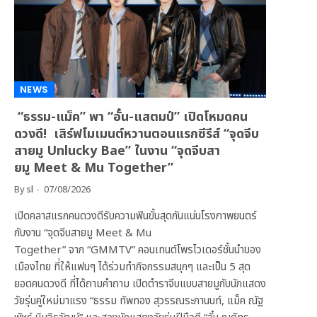
NEWS
“ธรรม-แม็ค” พา “อั๋น-แสตมป์” เปิดโหมดคน
ดวงดี! เสิร์ฟโมเมนต์หวานตอนแรกซีรีส์ “จุดจีบ
สายมู Unlucky Bae” ในงาน “จุดจีบสา
ยมู Meet & Mu Together”
By
sl
07/08/2026
เปิดคลาสแรกคนดวงดีรับความฟินขั้นสุดกันแน่นโรงภาพยนตร์
กับงาน “จุดจีบสายมู Meet & Mu
Together” จาก “GMMTV” คอนเทนต์โพรไวเดอร์ชั้นนำของ
เมืองไทย ที่ให้แฟนๆ ได้ร่วมทำกิจกรรมสนุกๆ และเป็น 5 สุด
ยอดคนดวงดี ที่ได้ถามคำถาม เปิดตำราจีบแบบสายมูกับนักแสดง
วัยรุ่นคู่ใหม่มาแรง “ธรรม ทัพทอง สุวรรณระกานนท์, แม็ค ณัฐ