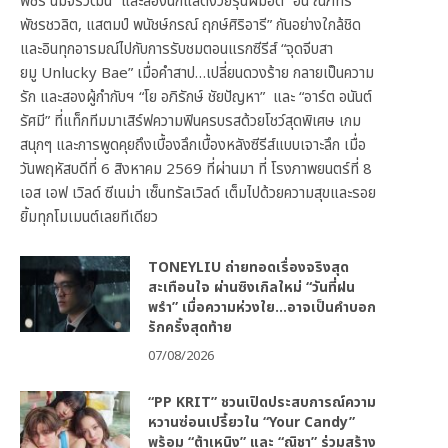
พัชร์ นิมจิรวัฒน์” และสองนักแสดงวัยรุ่นฝีมือดี “อั๋น ณภัทร
พัชรชวลิต, แสตมป์ พนัชษ์กรณ์ ฤกษ์ศิริอารี” กันอย่างใกล้ชิด
และอินทุกอารมณ์ไปกับการรับชมตอนแรกซีรีส์ “จุดจีบสา
ยมู Unlucky Bae” เมื่อคำสาป…เปลี่ยนดวงร้าย กลายเป็นความ
รัก และสองผู้กำกับฯ “โย อภิรักษ์ ชัยปัญหา” และ “อาร์ต อนันต์
รัศมี” ที่แท็กทีมมาเสิร์ฟความฟินครบรสด้วยโชว์สุดพิเศษ เกม
สนุกๆ และการพูดคุยถึงเบื้องลึกเบื้องหลังซีรีส์แบบเจาะลึก เมื่อ
วันพฤหัสบดีที่ 6 สิงหาคม 2569 ที่ผ่านมา ที่ โรงภาพยนตร์ที่ 8
เอส เอฟ เวิลด์ ซีเนม่า เซ็นทรัลเวิลด์ เต็มไปด้วยความสุขและรอย
ยิ้มทุกโมเมนต์เลยทีเดียว
TONEYLIU ถ่ายทอดเรื่องจริงสุด
สะเทือนใจ ผ่านซิงเกิลใหม่ “วันที่ฝน
พรำ” เมื่อความห่วงใย…อาจเป็นคำบอก
รักครั้งสุดท้าย
07/08/2026
“PP KRIT” ชวนเปิดประสบการณ์ความ
หวานซ่อนเปรี้ยวใน “Your Candy”
พร้อม “ต้าเหนิง” และ “ณิชา” ร่วมสร้าง