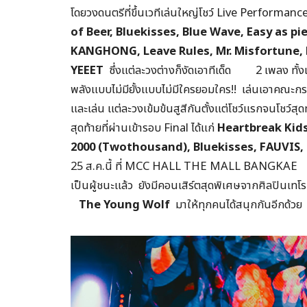
โดยวงดนตรีที่ขึ้นเวทีเล่นใหญ่โชว์ Live Performance 
of Beer, Bluekisses, Blue Wave, Easy as pi
KANGHONG, Leave Rules, Mr. Misfortun
YEEET
ซึ่งแต่ละวงต่างก็งัดเอาทีเด็ด 2 เพลง ทั
พลังแบบไม่มียั้งแบบไม่มีใครยอมใคร!! เล่นเอาคณะกรร
และเล่น แต่ละวงเข้มข้นสูสีกันตั้งแต่โชว์แรกจนโชว์สุด
สุดท้ายที่ผ่านเข้ารอบ Final ได้แก่
Heartbreak Kid
2000 (Twothousand), Bluekisses, FAUVIS,
25 ส.ค.นี้ ที่ MCC HALL THE MALL BANGKAE งานน
เป็นผู้ชนะแล้ว ยังมีคอนเสิร์ตสุดพิเศษจากศิลปินเทโ
The Young Wolf
มาให้ทุกคนได้สนุกกันอีกด้วย