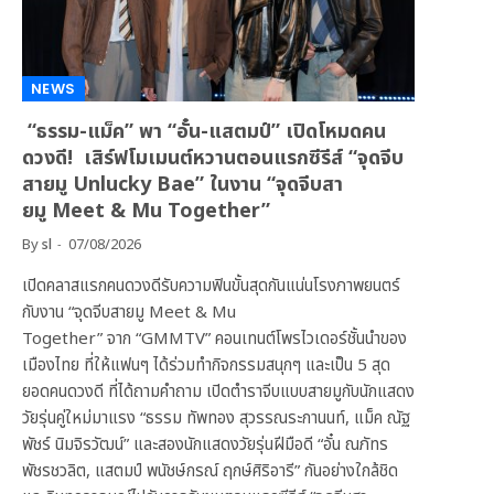
NEWS
“ธรรม-แม็ค” พา “อั๋น-แสตมป์” เปิดโหมดคน
ดวงดี! เสิร์ฟโมเมนต์หวานตอนแรกซีรีส์ “จุดจีบ
สายมู Unlucky Bae” ในงาน “จุดจีบสา
ยมู Meet & Mu Together”
By
sl
07/08/2026
เปิดคลาสแรกคนดวงดีรับความฟินขั้นสุดกันแน่นโรงภาพยนตร์
กับงาน “จุดจีบสายมู Meet & Mu
Together” จาก “GMMTV” คอนเทนต์โพรไวเดอร์ชั้นนำของ
เมืองไทย ที่ให้แฟนๆ ได้ร่วมทำกิจกรรมสนุกๆ และเป็น 5 สุด
ยอดคนดวงดี ที่ได้ถามคำถาม เปิดตำราจีบแบบสายมูกับนักแสดง
วัยรุ่นคู่ใหม่มาแรง “ธรรม ทัพทอง สุวรรณระกานนท์, แม็ค ณัฐ
พัชร์ นิมจิรวัฒน์” และสองนักแสดงวัยรุ่นฝีมือดี “อั๋น ณภัทร
พัชรชวลิต, แสตมป์ พนัชษ์กรณ์ ฤกษ์ศิริอารี” กันอย่างใกล้ชิด