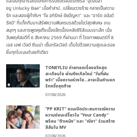
และอินทุกอารมณ์ไปกับการรับชมตอนแรกซีรีส์ “จุดจีบสา
ยมู Unlucky Bae” เมื่อคำสาป…เปลี่ยนดวงร้าย กลายเป็นความ
รัก และสองผู้กำกับฯ “โย อภิรักษ์ ชัยปัญหา” และ “อาร์ต อนันต์
รัศมี” ที่แท็กทีมมาเสิร์ฟความฟินครบรสด้วยโชว์สุดพิเศษ เกม
สนุกๆ และการพูดคุยถึงเบื้องลึกเบื้องหลังซีรีส์แบบเจาะลึก เมื่อ
วันพฤหัสบดีที่ 6 สิงหาคม 2569 ที่ผ่านมา ที่ โรงภาพยนตร์ที่ 8
เอส เอฟ เวิลด์ ซีเนม่า เซ็นทรัลเวิลด์ เต็มไปด้วยความสุขและรอย
ยิ้มทุกโมเมนต์เลยทีเดียว
TONEYLIU ถ่ายทอดเรื่องจริงสุด
สะเทือนใจ ผ่านซิงเกิลใหม่ “วันที่ฝน
พรำ” เมื่อความห่วงใย…อาจเป็นคำบอก
รักครั้งสุดท้าย
07/08/2026
“PP KRIT” ชวนเปิดประสบการณ์ความ
หวานซ่อนเปรี้ยวใน “Your Candy”
พร้อม “ต้าเหนิง” และ “ณิชา” ร่วมสร้าง
สีสันใน MV
07/08/2026