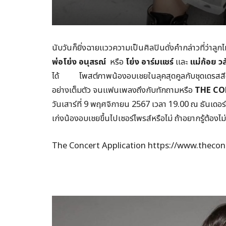
นับวันก็ยิ่งฉายแววความเป็นศิลปินดั่งคำกล่าวที่ว่าลูก
พ่อโย่ง อนุสรณ์
หรือ
โย่ง อาร์มแชร์
และ
แม่ก้อย ว
ได้ โพสต์ภาพน้องอบเชยในลุคสุดคูลกับชุดเดรสสีดำพ
อย่างเต็มตัว จนแฟนเพลงถึงกับทักถามหรือ
THE CO
วันเสาร์ที่ 9 พฤศจิกายน 2567 เวลา 19.00 ณ ธันเดอ
เก่งน้องอบเชยขึ้นไปเซอร์ไพรส์หรือไม่ ถ้าอยากรู้ต้อง
The Concert Application https://www.thecon