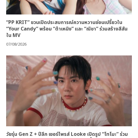
“PP KRIT” ชวนเปิดประสบการณ์ความหวานซ่อนเปรี้ยวใน
“Your Candy” พร้อม “ต้าเหนิง” และ “ณิชา” ร่วมสร้างสีสัน
ใน MV
07/08/2026
วัยรุ่น Gen Z + ปีลึก เซอร์ไพรส์ Looke เปิดรูป “โทโมะ” ร่วม