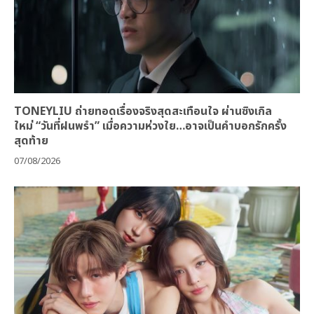
TONEYLIU ถ่ายทอดเรื่องจริงสุดสะเทือนใจ ผ่านซิงเกิล
ใหม่ “วันที่ฝนพรำ” เมื่อความห่วงใย…อาจเป็นคำบอกรักครั้ง
สุดท้าย
07/08/2026