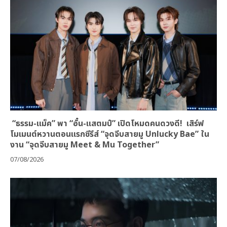
“ธรรม-แม็ค” พา “อั๋น-แสตมป์” เปิดโหมดคนดวงดี! เสิร์ฟ
โมเมนต์หวานตอนแรกซีรีส์ “จุดจีบสายมู Unlucky Bae” ใน
งาน “จุดจีบสายมู Meet & Mu Together”
07/08/2026