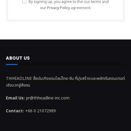
By signing up, you agree to the our terms and
our
Privacy Policy
agreement.
ABOUT US
THHEADLINE สื่อบันเทิงออนไลน์ไทย-จีน ที่มุ่งสร้างและพลักดันคอนเทนต์
เชิงบวกสู่สังคม
Email Us:
pr@thheadline-inc.com
Contact:
+66 0 21072989