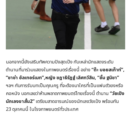
นอกจากนี้ยังเสริมทัพความปังสุดเป้ง กับเหล่านักแสดงระดับ
ตำนานที่มาร่วมแสดงในภาพยนตร์เรื่องนี้ อย่าง
“ต๊ะ บอยสเก๊าท์”
,
“
ชาช่า อัลเทอร์เมท”
,
หญิง
ชฎาธิรัฏฐ์ เลิศทวีสิน
, “
อั้ม ฐนิชา”
ฯลฯ กับการรับบทเป็นคุณครู ที่จะต้องมาใครที่เป็นแฟนตัวยงหรือ
คอหนัง บอกเลยว่าห้ามพลาดภาพยนตร์ไทยเรื่องนี้ ตำนาน
“วัยเป้ง
นักเลงขาสั้น
2”
เตรียมสาดอารมณ์ของนักเลงวัยเป้ง พร้อมกัน
23 ตุลาคมนี้ ในโรงภาพยนตร์ทั่วประเทศ