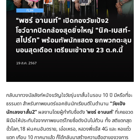
กลับมาทวงบัลลังก์หนังขวัญใจวัยรุ่นขาสั้นในรอบ 10 ปี มีหรือที่จะ
ธรรมดา สำหรับภาพยนตร์แอคชันนักเรียนตีในตำนาน
“
วัยเป้ง
นักเลงขาสั้น
2”
ผลงานโดยผู้กำกับชื่อดัง
‘
พชร์
อานนท์
’
ที่เคยอวด
ฝีมือให้ประทับใจจากภาพยนตร์ไทยชื่อดังนับไม่ถ้วน ทั้ง สติแตกสุด
ขั้วโลก,18 ฝนคนอันตราย, เอ๋อเหรอ, หลวงพี่แจ๊ส 4G และ หอแต๋ว
แตก เกือบ 10 ภาคมาแล้ว ก็ได้กลับมาสร้างความฮือฮาของวงการ