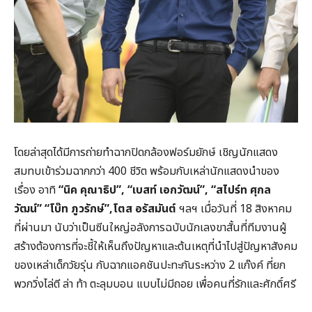
โดยล่าสุดได้มีการถ่ายทำฉากปิดกล้องฟอร์มยักษ์ เชิญนักแสดง
สมทบเข้าร่วมฉากกว่า 400 ชีวิต พร้อมกับเหล่านักแสดงนำของ
เรื่อง อาทิ
“
นิค คุณาธิป”
, “
เบสท์ เอกวัฒน์”
, “
สไปร์ท ศุกล
วัฒน์” “โบ๊ท ภูวรักษ์”
,
โตส อรัสมันต์
ฯลฯ เมื่อวันที่ 18 สิงหาคม
ที่ผ่านมา นับว่าเป็นซีนใหญ่อลังการฉบับนักเลงขาสั้นที่ทีมงานผู้
สร้างต้องการที่จะชี้ให้เห็นถึงปัญหาและต้นเหตุที่นำไปสู่ปัญหาสังคม
ของเหล่าเด็กวัยรุ่น กับฉากแอคชันปะทะกันระหว่าง 2 แก๊งค์ ที่ยก
พวกวิ่งไล่ตี ล่า ท้า ตะลุมบอน แบบไม่มีถอย เพื่อคนที่รักและศักดิ์ศรี