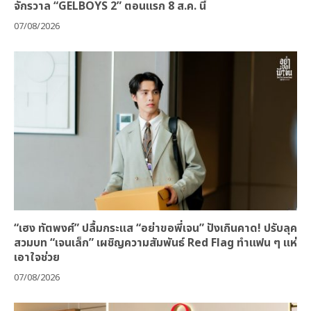
จักรวาล “GELBOYS 2” ตอนแรก 8 ส.ค. นี้
07/08/2026
“เฮง ทัตพงศ์” ปลื้มกระแส “อย่าขอพี่เจน” ปังเกินคาด! ปรับลุค
สวมบท “เจนเล็ก” เผชิญความสัมพันธ์ Red Flag ทำแฟน ๆ แห่
เอาใจช่วย
07/08/2026