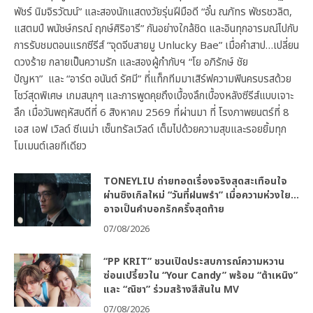
พัชร์ นิมจิรวัฒน์” และสองนักแสดงวัยรุ่นฝีมือดี “อั๋น ณภัทร พัชรชวลิต,
แสตมป์ พนัชษ์กรณ์ ฤกษ์ศิริอารี” กันอย่างใกล้ชิด และอินทุกอารมณ์ไปกับ
การรับชมตอนแรกซีรีส์ “จุดจีบสายมู Unlucky Bae” เมื่อคำสาป…เปลี่ยน
ดวงร้าย กลายเป็นความรัก และสองผู้กำกับฯ “โย อภิรักษ์ ชัย
ปัญหา” และ “อาร์ต อนันต์ รัศมี” ที่แท็กทีมมาเสิร์ฟความฟินครบรสด้วย
โชว์สุดพิเศษ เกมสนุกๆ และการพูดคุยถึงเบื้องลึกเบื้องหลังซีรีส์แบบเจาะ
ลึก เมื่อวันพฤหัสบดีที่ 6 สิงหาคม 2569 ที่ผ่านมา ที่ โรงภาพยนตร์ที่ 8
เอส เอฟ เวิลด์ ซีเนม่า เซ็นทรัลเวิลด์ เต็มไปด้วยความสุขและรอยยิ้มทุก
โมเมนต์เลยทีเดียว
TONEYLIU ถ่ายทอดเรื่องจริงสุดสะเทือนใจ
ผ่านซิงเกิลใหม่ “วันที่ฝนพรำ” เมื่อความห่วงใย…
อาจเป็นคำบอกรักครั้งสุดท้าย
07/08/2026
“PP KRIT” ชวนเปิดประสบการณ์ความหวาน
ซ่อนเปรี้ยวใน “Your Candy” พร้อม “ต้าเหนิง”
และ “ณิชา” ร่วมสร้างสีสันใน MV
07/08/2026