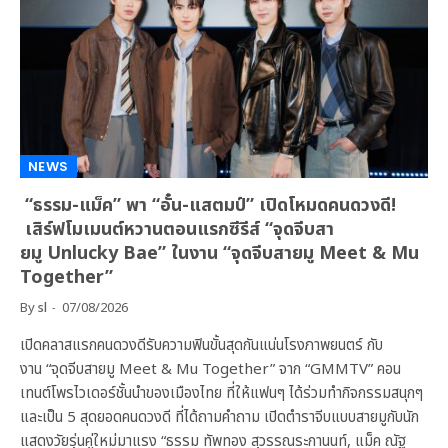
NEWS
“ธรรม-แม็ค” พา “อั๋น-แสตมป์” เปิดโหมดคนดวงดี!
เสิร์ฟโมเมนต์หวานตอนแรกซีรีส์ “จุดจีบสา
ยมู Unlucky Bae” ในงาน “จุดจีบสายมู Meet & Mu
Together”
By
sl
07/08/2026
เปิดคลาสแรกคนดวงดีรับความฟินขั้นสุดกันแน่นโรงภาพยนตร์ กับ
งาน “จุดจีบสายมู Meet & Mu Together” จาก “GMMTV” คอน
เทนต์โพรไวเดอร์ชั้นนำของเมืองไทย ที่ให้แฟนๆ ได้ร่วมทำกิจกรรมสนุกๆ
และเป็น 5 สุดยอดคนดวงดี ที่ได้ถามคำถาม เปิดตำราจีบแบบสายมูกับนัก
แสดงวัยรุ่นคู่ใหม่มาแรง “ธรรม ทัพทอง สุวรรณระกานนท์, แม็ค ณัฐ