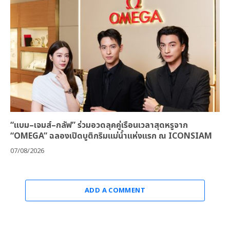
“แบม–เจมส์–กลัฟ” ร่วมอวดลุคคู่เรือนเวลาสุดหรูจาก
“OMEGA” ฉลองเปิดบูติกริมแม่น้ำแห่งแรก ณ ICONSIAM
07/08/2026
ADD A COMMENT