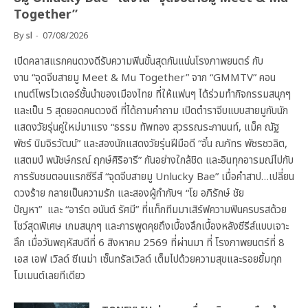
Together”
By
sl
07/08/2026
เปิดคลาสแรกคนดวงดีรับความฟินขั้นสุดกันแน่นโรงภาพยนตร์ กับ
งาน “จุดจีบสายมู Meet & Mu Together” จาก “GMMTV” คอน
เทนต์โพรไวเดอร์ชั้นนำของเมืองไทย ที่ให้แฟนๆ ได้ร่วมทำกิจกรรมสนุกๆ
และเป็น 5 สุดยอดคนดวงดี ที่ได้ถามคำถาม เปิดตำราจีบแบบสายมูกับนัก
แสดงวัยรุ่นคู่ใหม่มาแรง “ธรรม ทัพทอง สุวรรณระกานนท์, แม็ค ณัฐ
พัชร์ นิมจิรวัฒน์” และสองนักแสดงวัยรุ่นฝีมือดี “อั๋น ณภัทร พัชรชวลิต,
แสตมป์ พนัชษ์กรณ์ ฤกษ์ศิริอารี” กันอย่างใกล้ชิด และอินทุกอารมณ์ไปกับ
การรับชมตอนแรกซีรีส์ “จุดจีบสายมู Unlucky Bae” เมื่อคำสาป…เปลี่ยน
ดวงร้าย กลายเป็นความรัก และสองผู้กำกับฯ “โย อภิรักษ์ ชัย
ปัญหา” และ “อาร์ต อนันต์ รัศมี” ที่แท็กทีมมาเสิร์ฟความฟินครบรสด้วย
โชว์สุดพิเศษ เกมสนุกๆ และการพูดคุยถึงเบื้องลึกเบื้องหลังซีรีส์แบบเจาะ
ลึก เมื่อวันพฤหัสบดีที่ 6 สิงหาคม 2569 ที่ผ่านมา ที่ โรงภาพยนตร์ที่ 8
เอส เอฟ เวิลด์ ซีเนม่า เซ็นทรัลเวิลด์ เต็มไปด้วยความสุขและรอยยิ้มทุก
โมเมนต์เลยทีเดียว