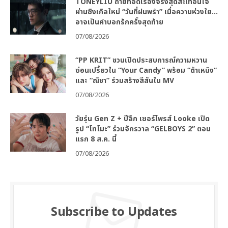
TONEYLIU ถ่ายทอดเรื่องจริงสุดสะเทือนใจ
ผ่านซิงเกิลใหม่ “วันที่ฝนพรำ” เมื่อความห่วงใย…
อาจเป็นคำบอกรักครั้งสุดท้าย
07/08/2026
“PP KRIT” ชวนเปิดประสบการณ์ความหวาน
ซ่อนเปรี้ยวใน “Your Candy” พร้อม “ต้าเหนิง”
และ “ณิชา” ร่วมสร้างสีสันใน MV
07/08/2026
วัยรุ่น Gen Z + ปีลึก เซอร์ไพรส์ Looke เปิด
รูป “โทโมะ” ร่วมจักรวาล “GELBOYS 2” ตอน
แรก 8 ส.ค. นี้
07/08/2026
Subscribe to Updates