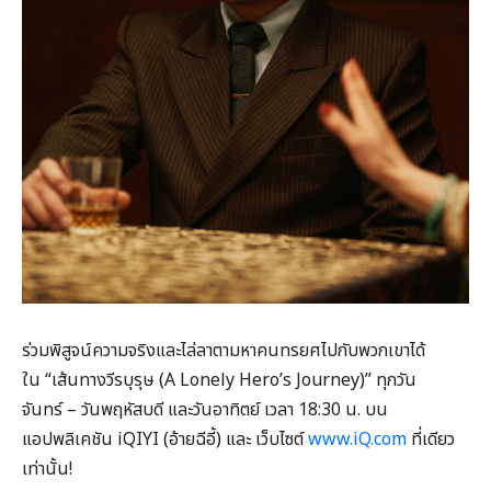
ร่วมพิสูจน์ความจริงและไล่ลาตามหาคนทรยศไปกับพวกเขาได้
ใน “เส้นทางวีรบุรุษ (A Lonely Hero’s Journey)” ทุกวัน
จันทร์ – วันพฤหัสบดี และวันอาทิตย์ เวลา 18:30 น. บน
แอปพลิเคชัน iQIYI (อ้ายฉีอี้) และ เว็บไซต์
www.iQ.com
ที่เดียว
เท่านั้น!