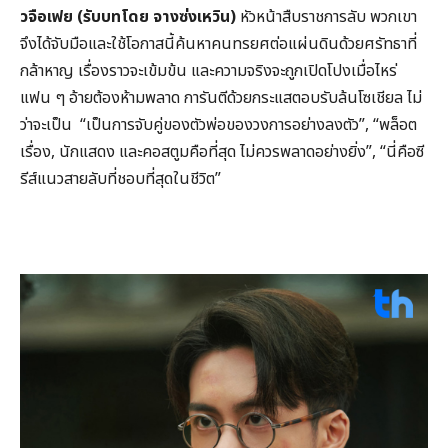
วจือเฟย (รับบทโดย จางซ่งเหวิน)
หัวหน้าสืบราชการลับ พวกเขา
จึงได้จับมือและใช้โอกาสนี้ค้นหาคนทรยศต่อแผ่นดินด้วยศรัทธาที่
กล้าหาญ เรื่องราวจะเข้มข้น และความจริงจะถูกเปิดโปงเมื่อไหร่
แฟน ๆ อ้ายต้องห้ามพลาด การันตีด้วยกระแสตอบรับล้นโซเชียล ไม่
ว่าจะเป็น “เป็นการจับคู่ของตัวพ่อของวงการอย่างลงตัว”, “พล็อต
เรื่อง, นักแสดง และคอสตูมคือที่สุด ไม่ควรพลาดอย่างยิ่ง”, “นี่คือซี
รีส์แนวสายลับที่ชอบที่สุดในชีวิต”