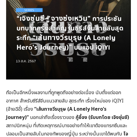
ถือเป็นอีกหนึ่งผลงานที่ถูกพูดถึงอย่างต่อเนื่อง นับตั้งแต่ออก
อากาศ สำหรับซีรีส์จีนแนวสายลับ สุดระทึก เรื่องใหม่ของ iQIYI
(อ้ายฉีอี้) เรื่อง
“
เส้นทางวีรบุรุษ (
A Lonely Hero’s
Journey)”
บอกเล่าถึงเรื่องราวของ
กู้อี้จง (รับบทโดย เจิงซุ่นซี)
สถาปนิกหนุ่ม ที่เกิดเหตุการณ์บางอย่างทำให้เขาต้องแทรกซึมและ
ปลอมเป็นสายลับในกองทัพของญี่ปุ่น ระหว่างนั้นเขาได้พบกับ
โจ