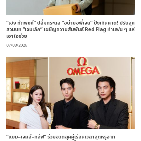
“เฮง ทัตพงศ์” ปลื้มกระแส “อย่าขอพี่เจน” ปังเกินคาด! ปรับลุค
สวมบท “เจนเล็ก” เผชิญความสัมพันธ์ Red Flag ทำแฟน ๆ แห่
เอาใจช่วย
07/08/2026
“แบม–เจมส์–กลัฟ” ร่วมอวดลุคคู่เรือนเวลาสุดหรูจาก