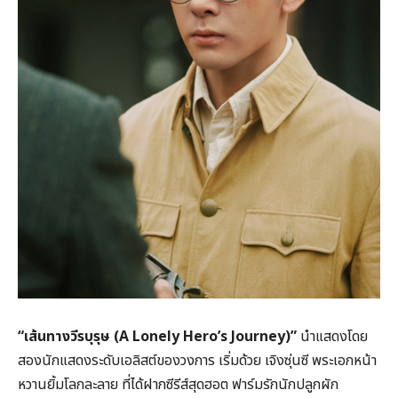
“
เส้นทางวีรบุรุษ (
A Lonely Hero’s Journey)”
นำแสดงโดย
สองนักแสดงระดับเอลิสต์ของวงการ เริ่มด้วย เจิงซุ่นซี พระเอกหน้า
หวานยิ้มโลกละลาย ที่ได้ฝากซีรีส์สุดฮอต ฟาร์มรักนักปลูกผัก