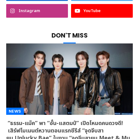
Instagram
YouTube
DON'T MISS
NEWS
“ธรรม-แม็ค” พา “อั๋น-แสตมป์” เปิดโหมดคนดวงดี!
เสิร์ฟโมเมนต์หวานตอนแรกซีรีส์ “จุดจีบสา
ยมู Unlucky Bae” ในงาน “จุดจีบสายมู Meet & Mu