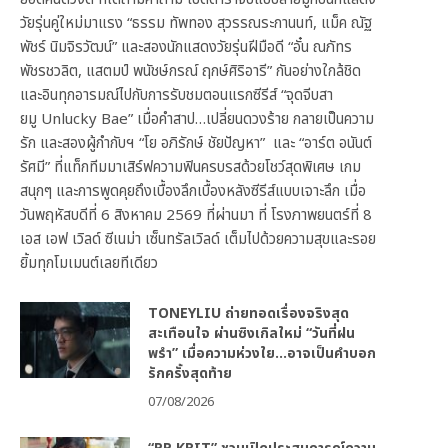
วัยรุ่นคู่ใหม่มาแรง “ธรรม ทัพทอง สุวรรณระกานนท์, แม็ค ณัฐ
พัชร์ นิมจิรวัฒน์” และสองนักแสดงวัยรุ่นฝีมือดี “อั๋น ณภัทร
พัชรชวลิต, แสตมป์ พนัชษ์กรณ์ ฤกษ์ศิริอารี” กันอย่างใกล้ชิด
และอินทุกอารมณ์ไปกับการรับชมตอนแรกซีรีส์ “จุดจีบสา
ยมู Unlucky Bae” เมื่อคำสาป…เปลี่ยนดวงร้าย กลายเป็นความ
รัก และสองผู้กำกับฯ “โย อภิรักษ์ ชัยปัญหา” และ “อาร์ต อนันต์
รัศมี” ที่แท็กทีมมาเสิร์ฟความฟินครบรสด้วยโชว์สุดพิเศษ เกม
สนุกๆ และการพูดคุยถึงเบื้องลึกเบื้องหลังซีรีส์แบบเจาะลึก เมื่อ
วันพฤหัสบดีที่ 6 สิงหาคม 2569 ที่ผ่านมา ที่ โรงภาพยนตร์ที่ 8
เอส เอฟ เวิลด์ ซีเนม่า เซ็นทรัลเวิลด์ เต็มไปด้วยความสุขและรอย
ยิ้มทุกโมเมนต์เลยทีเดียว
TONEYLIU ถ่ายทอดเรื่องจริงสุด
สะเทือนใจ ผ่านซิงเกิลใหม่ “วันที่ฝน
พรำ” เมื่อความห่วงใย…อาจเป็นคำบอก
รักครั้งสุดท้าย
07/08/2026