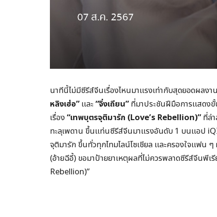
นาทีนี้ไม่มีซีรีส์จีนเรื่องไหนมาแรงเท่ากับสุดยอดผล
หลิงเฮ่อ
”
และ
“
จิ่งเถียน
”
ที่มาประชันฝีมือการแสดงขั
เรื่อง
“
เทพบุตรจุติมารัก (
Love’s Rebellion)”
ที่ล
ทะลุเพดาน ขึ้นแท่นซีรีส์จีนมาแรงอันดับ 1 บนแอป iQIYI
จุติมารัก ขึ้นทั่วทุกไทมไลน์โซเชียล และครองใจแฟน ๆ ทั่
(อ้ายฉีอี้) ขอมาป้ายยาเหตุผลที่ไม่ควรพลาดซีรีส์จีนพ
Rebellion)”