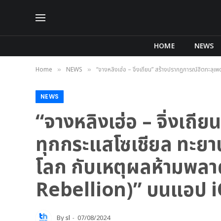
HOME
NEWS
Home
NEWS
“จางหลิงเฮ่อ – จิ่งเถียน” สร้างปรากฏการณ์ฮิตทะลุเพด
»
»
NEWS
“จางหลิงเฮ่อ – จิ่งเถ
ทุกกระแสโซเชียล ทะยานขึ้
โลก กับเหตุผลห้ามพลา
Rebellion)” บนแอป iQI
By
sl
07/08/2024