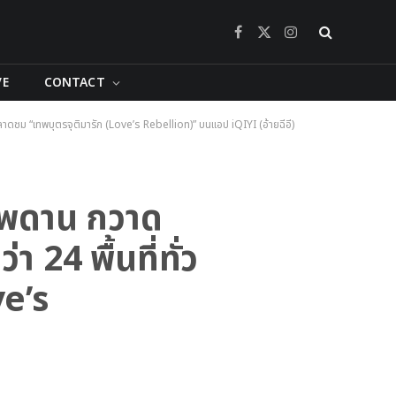
Facebook
X
Instagram
(Twitter)
VE
CONTACT
พลาดชม “เทพบุตรจุติมารัก (Love’s Rebellion)” บนแอป iQIYI (อ้ายฉีอี้)
ุเพดาน กวาด
 24 พื้นที่ทั่ว
ve’s