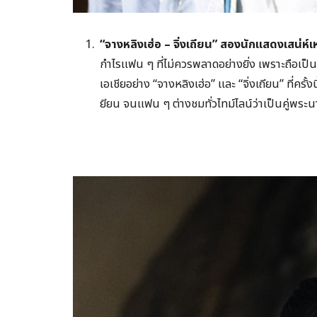
“
จางหลิงเฮ่อ – จิ่งเถียน
”
สองนักแสดงเสน่ห์เ
กำไรแฟน ๆ ที่ไม่ควรพลาดอย่างยิ่ง เพราะถือเ
เอเชียอย่าง “จางหลิงเฮ่อ” และ “จิ่งเถียน” ที่ค
ยียน จนแฟน ๆ ต่างชมทั่วไทม์ไลน์ว่าเป็นคู่พระนางที