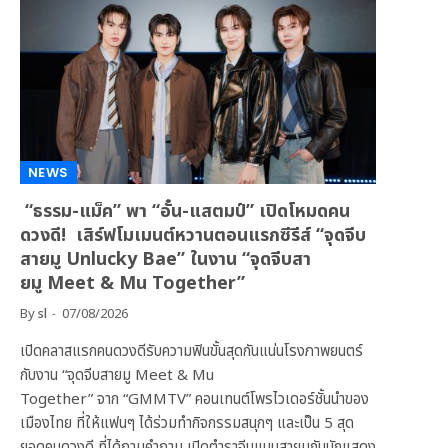
NEWS
“ธรรม-แม็ค” พา “อั๋น-แสตมป์” เปิดโหมดคน
ดวงดี! เสิร์ฟโมเมนต์หวานตอนแรกซีรีส์ “จุดจีบ
สายมู Unlucky Bae” ในงาน “จุดจีบสา
ยมู Meet & Mu Together”
By
sl
07/08/2026
เปิดคลาสแรกคนดวงดีรับความฟินขั้นสุดกันแน่นโรงภาพยนตร์
กับงาน “จุดจีบสายมู Meet & Mu
Together” จาก “GMMTV” คอนเทนต์โพรไวเดอร์ชั้นนำของ
เมืองไทย ที่ให้แฟนๆ ได้ร่วมทำกิจกรรมสนุกๆ และเป็น 5 สุด
ยอดคนดวงดี ที่ได้ถามคำถาม เปิดตำราจีบแบบสายมูกับนักแสดง