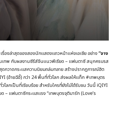
งานเรื่องล่าสุดของสองนักแสดงแถวหน้าแห่งเอเชีย อย่าง
“
จาง
้นเทพ กับผลงานซีรีส์จีนแนวพีเรียด – แฟนตาซี สนุกครบรส
่าสุดกวาดกระแสความนิยมถล่มทลาย สร้างปรากฏการณ์ฮิต
 (อ้ายฉีอี้) กว่า 24 พื้นที่ทั่วโลก ส่งผลให้แท็ก #เทพบุตร
วโลกเป็นที่เรียบร้อย สำหรับใครที่ยังไม่ได้รับชม วันนี้ iQIYI
ีเรียด – แฟนตาซีกระแสแรง “เทพบุตรจุติมารัก (Love’s