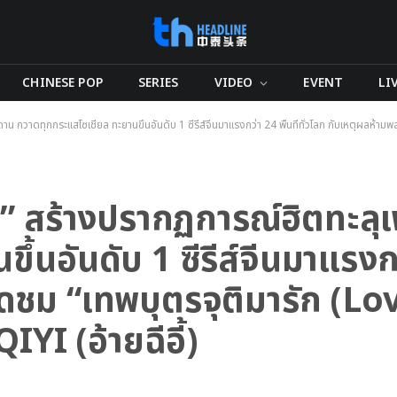
CHINESE POP
SERIES
VIDEO
EVENT
LI
าน กวาดทุกกระแสโซเชียล ทะยานขึ้นอันดับ 1 ซีรีส์จีนมาแรงกว่า 24 พื้นที่ทั่วโลก กับเหตุผลห้าม
ียน” สร้างปรากฏการณ์ฮิตทะล
นอันดับ 1 ซีรีส์จีนมาแรงกว่า
ดชม “เทพบุตรจุติมารัก (Lo
YI (อ้ายฉีอี้)