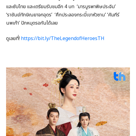
และซับไทย และเตรียมรับชมอีก 4 บท ‘มารบูรพาพิษประจิม’
‘ราชันย์ทักษิณยาจกอุดร’ ‘ศึกประลองกระบี่เขาหัวซาน’ ‘คัมภีร์
นพเก้า’ ปักหมุดรอกันได้เลย
ดูเลยที่!
https://bit.ly/TheLegendofHeroesTH