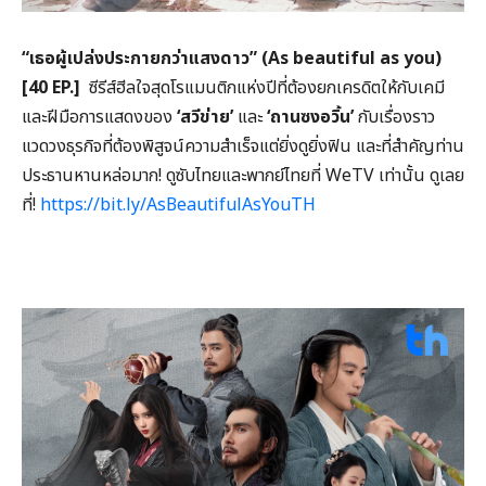
“
เธอผู้เปล่งประกายกว่าแสงดาว” (
As beautiful as you)
[40 EP.]
ซีรีส์ฮีลใจสุดโรแมนติกแห่งปีที่ต้องยกเครดิตให้กับเคมี
และฝีมือการแสดงของ
‘สวีข่าย’
และ
‘ถานซงอวิ้น’
กับเรื่องราว
แวดวงธุรกิจที่ต้องพิสูจน์ความสำเร็จแต่ยิ่งดูยิ่งฟิน และที่สำคัญท่าน
ประธานหานหล่อมาก! ดูซับไทยและพากย์ไทยที่ WeTV เท่านั้น ดูเลย
ที่!
https://bit.ly/AsBeautifulAsYouTH