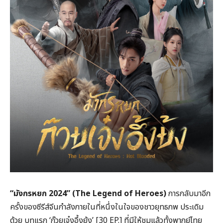
“
มังกรหยก
2024” (The Legend of Heroes)
การกลับมาอีก
ครั้งของซีรีส์จีนกำลังภายในที่หนึ่งในใจของชาวยุทธภพ ประเดิม
ด้วย บทแรก ‘ก๊วยเจ๋งอึ้งย้ง’ [30 EP.] ที่มีให้ชมแล้วทั้งพากย์ไทย