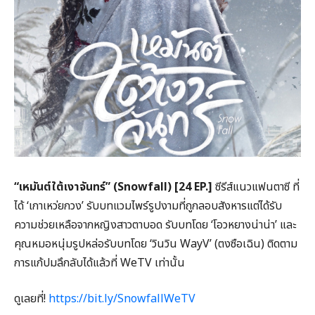
“
เหมันต์ใต้เงาจันทร์” (
Snowfall) [24 EP.]
ซีรีส์แนวแฟนตาซี ที่
ได้ ‘เกาเหว่ยกวง’ รับบทแวมไพร์รูปงามที่ถูกลอบสังหารแต่ได้รับ
ความช่วยเหลือจากหญิงสาวตาบอด รับบทโดย ‘โอวหยางน่าน่า’ และ
คุณหมอหนุ่มรูปหล่อรับบทโดย ‘วินวิน WayV’ (ตงซือเฉิน) ติดตาม
การแก้ปมลึกลับได้แล้วที่ WeTV เท่านั้น
ดูเลยที่!
https://bit.ly/SnowfallWeTV