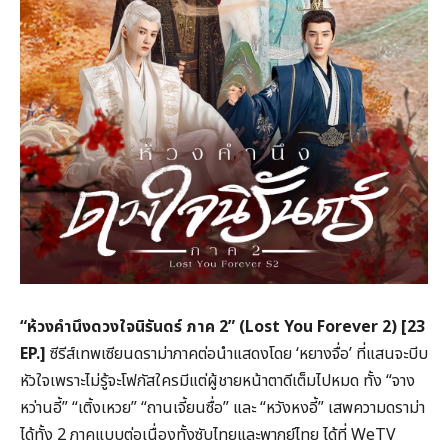
“
ห้วงคำนึงดวงใจนิรันดร์ ภาค
2” (Lost You Forever 2) [23
EP.]
ซีรีส์เทพเซียนดราม่าภาคต่อนำแสดงโดย ‘หยางจื่อ’ ที่แสนจะบีบ
หัวใจเพราะไม่รู้จะโฟกัสใครมีแต่ผู้ชายหน้าตาดีเต็มไปหมด ทั้ง “จาง
หว่านอี้” “เติ้งเหวย” “ถานเจี้ยนซื่อ” และ “หวังหงอี้” เสพความดราม่า
ได้ทั้ง 2 ภาคแบบต่อเนื่องทั้งซับไทยและพากย์ไทย ได้ที่ WeTV