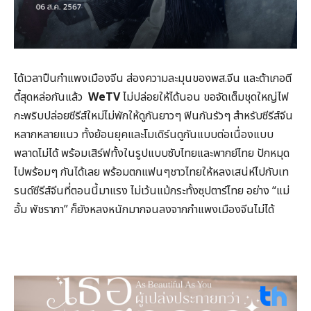
ได้เวลาปืนกำแพงเมืองจีน ส่องความละมุนของพส.จีน และต้าเกอตี
ตี้สุดหล่อกันแล้ว
WeTV
ไม่ปล่อยให้ได้นอน ขอจัดเต็มชุดใหญ่ไฟ
กะพริบปล่อยซีรีส์ใหม่ไม่พักให้ดูกันยาวๆ ฟินกันรัวๆ สำหรับซีรีส์จีน
หลากหลายแนว ทั้งย้อนยุคและโมเดิร์นดูกันแบบต่อเนื่องแบบ
พลาดไม่ได้ พร้อมเสิร์ฟทั้งในรูปแบบซับไทยและพากย์ไทย ปักหมุด
ไปพร้อมๆ กันได้เลย พร้อมตกแฟนๆชาวไทยให้หลงเสน่ห์ไปกับเท
รนด์ซีรีส์จีนที่ตอนนี้มาแรง ไม่เว้นแม้กระทั้งซุปตาร์ไทย อย่าง “แม่
อั้ม พัชราภา” ก็ยังหลงหนักมากจนลงจากกำแพงเมืองจีนไม่ได้