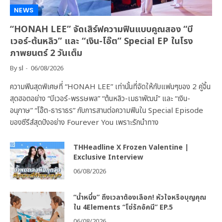
NEWS
“HONAH LEE” จัดเสิร์ฟความฟินแบบคูณสอง “บี
เวอร์-ต้นหลิว” และ “เงิน-โอ๊ต” Special EP ในโรง
ภาพยนตร์ 2 วันเต็ม
By
sl
06/08/2026
ความฟินสุดพิเศษที่ “HONAH LEE” เท่านั้นที่จัดให้กับแฟนๆของ 2 คู่จิ้น
สุดฮอตอย่าง “บีเวอร์-พรรษพล” “ต้นหลิว-เมธาพัฒน์” และ “เงิน-
อนุภาษ” “โอ๊ต-ธาราธร” กับการสานต่อความฟินใน Special Episode
ของซีรีส์สุดปังอย่าง Fourever You เพราะรักนำทาง
THHeadline X Frozen Valentine |
Exclusive Interview
06/08/2026
“น้ำหนึ่ง” ถึงเวลาต้องเลือก! หัวใจหรือบุญคุณ
ใน 4Elements “โซ่รักอัคนี” EP.5
06/08/2026