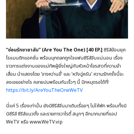
“ซ่อนรักชายาลับ” (Are You The One) [40 EP.]
ซีรีส์ย้อนยุค
โรแมนติกแอคชั่น พร้อมมุกตลกถูกใจแฟนซีรีส์จีนแน่นอน เรื่อง
ราวการแต่งงานของแม่ทัพผู้ยิ่งใหญ่กับหัวหน้าโจรสาวที่ความจำ
เสื่อม นำแสดงโดย ‘จางหว่านอี้’ และ ‘หวังฉู่หรัน’ ความรักครั้งนี้จะ
ลงเอยอย่างไร คลายปมพร้อมกันเร็วๆ นี้ ปักหมุดรอได้ที่!
https://bit.ly/AreYouTheOneWeTV
นี่แค่ 5 เรื่องเท่านั้น ยังมีซีรีส์จีนมาเติมเรื่อยๆ ไม่ให้พัก พร้อมทั้งมิ
นิซีรีส์ ซีรีส์แนวตั้ง และรายการวาไรตี้ สนุกๆ อีกมากมายที่แอป
WeTV หรือ www.WeTV.vip