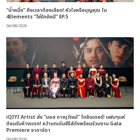
“น้ำหนึ่ง” ถึงเวลาต้องเลือก! หัวใจหรือบุญคุณ ใน
4Elements “โซ่รักอัคนี” EP.5
06/08/2026
iQIYI Artist ส่ง “มอส ภาณุวัฒน์” โกอินเตอร์! แฟนๆแห่
ต้อนรับห้างแตก! คว้าบทเด่นซีรีส์ดังพร้อมร่วมงาน Gala
Premiere จาการ์ตา
06/08/2026