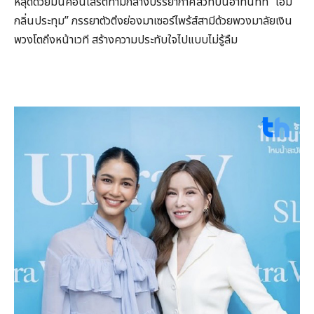
หลุดด้วยมินิคอนเสิร์ตท่ามกลางบรรยากาศสวีทปนฮาทันทีที่ “เอมี่
กลิ่นประทุม” ภรรยาตัวตึงย่องมาเซอร์ไพร้ส์สามีด้วยพวงมาลัยเงิน
พวงโตถึงหน้าเวที สร้างความประทับใจไปแบบไม่รู้ลืม