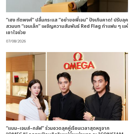
“เฮง ทัตพงศ์” ปลื้มกระแส “อย่าขอพี่เจน” ปังเกินคาด! ปรับลุค
สวมบท “เจนเล็ก” เผชิญความสัมพันธ์ Red Flag ทำแฟน ๆ แห่
เอาใจช่วย
07/08/2026
“แบม–เจมส์–กลัฟ” ร่วมอวดลุคคู่เรือนเวลาสุดหรูจาก