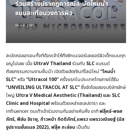
สะบัดคอลลาเจนทั้งทีต้องเข้าให้ถึงซิกเนเจอร์เลเยอร์ผิวเด็กแบบทุก
อณูไปเลย เมื่อ
UltraV Thailand
ร่วมกับ
SLC
แบรนด์
ศัลยกรรมความงามชั้นนำ เปิดตัวผลิตภัณฑ์ไลน์ใหม่
“ไหมน้ำ
SLC”
หรือ
“
Ultracol 100”
ครั้งแรกในประเทศไทยภายใต้ธีม
“
UNVEILING ULTRACOL AT SLC”
ซึ่งจัดโดยสองบริษัทยักษ์
ใหญ่
Ultra V Medical Aesthetic (Thailand)
และ
SLC
Clinic and Hospital
พร้อมด้วยเหล่าเซเลปดารา และ
influencer ตบเท้าเข้าร่วมงานกันอย่างคับคั่ง อาทิ
ฟลุ๊คจ์-พงศ
ภัทร์
,
ฟิล์ม จิรายุ
,
ก้าวหน้า กิตติภัทร์
,
แพรว แพรววณิชยฐ์ (มิส
ซูปราเนชั่นแนล
2022),
ฟลุ๊ค กะล่อน
เป็นต้น