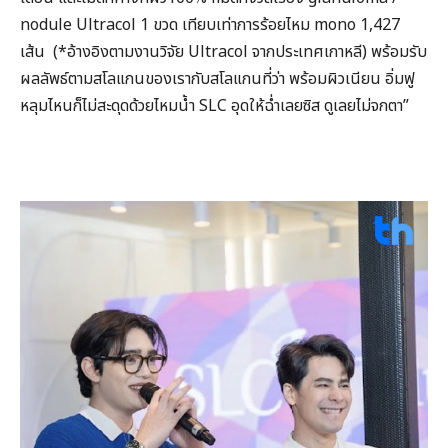
nodule Ultracol 1 ขวด เทียบเท่าการร้อยไหม mono 1,427
เส้น (*อ้างอิงตามงานวิจัย Ultracol จากประเทศเกาหลี) พร้อมรับ
ผลลัพธ์ตามสโลแกนของเรากับสโลแกนที่ว่า พร้อมผิวเนียน อิ่มฟู
หลุมไหนก็ไม่สะดุดด้วยไหมน้ำ SLC อุดให้ฉ่ำเลยซิส ดูเลยไม่จกตา”