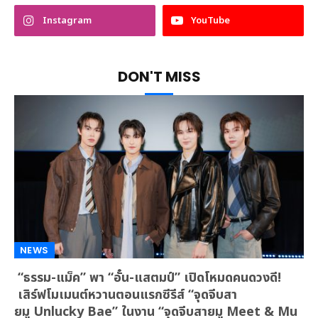
Instagram
YouTube
DON'T MISS
NEWS
“ธรรม-แม็ค” พา “อั๋น-แสตมป์” เปิดโหมดคนดวงดี!
เสิร์ฟโมเมนต์หวานตอนแรกซีรีส์ “จุดจีบสา
ยมู Unlucky Bae” ในงาน “จุดจีบสายมู Meet & Mu