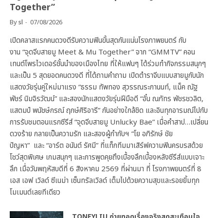
Together”
By
sl
07/08/2026
เปิดคลาสแรกคนดวงดีรับความฟินขั้นสุดกันแน่นโรงภาพยนตร์ กับ
งาน “จุดจีบสายมู Meet & Mu Together” จาก “GMMTV” คอน
เทนต์โพรไวเดอร์ชั้นนำของเมืองไทย ที่ให้แฟนๆ ได้ร่วมทำกิจกรรมสนุกๆ
และเป็น 5 สุดยอดคนดวงดี ที่ได้ถามคำถาม เปิดตำราจีบแบบสายมูกับนัก
แสดงวัยรุ่นคู่ใหม่มาแรง “ธรรม ทัพทอง สุวรรณระกานนท์, แม็ค ณัฐ
พัชร์ นิมจิรวัฒน์” และสองนักแสดงวัยรุ่นฝีมือดี “อั๋น ณภัทร พัชรชวลิต,
แสตมป์ พนัชษ์กรณ์ ฤกษ์ศิริอารี” กันอย่างใกล้ชิด และอินทุกอารมณ์ไปกับ
การรับชมตอนแรกซีรีส์ “จุดจีบสายมู Unlucky Bae” เมื่อคำสาป…เปลี่ยน
ดวงร้าย กลายเป็นความรัก และสองผู้กำกับฯ “โย อภิรักษ์ ชัย
ปัญหา” และ “อาร์ต อนันต์ รัศมี” ที่แท็กทีมมาเสิร์ฟความฟินครบรสด้วย
โชว์สุดพิเศษ เกมสนุกๆ และการพูดคุยถึงเบื้องลึกเบื้องหลังซีรีส์แบบเจาะ
ลึก เมื่อวันพฤหัสบดีที่ 6 สิงหาคม 2569 ที่ผ่านมา ที่ โรงภาพยนตร์ที่ 8
เอส เอฟ เวิลด์ ซีเนม่า เซ็นทรัลเวิลด์ เต็มไปด้วยความสุขและรอยยิ้มทุก
โมเมนต์เลยทีเดียว
TONEYLIU ถ่ายทอดเรื่องจริงสุดสะเทือนใจ