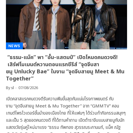
NEWS
“ธรรม-แม็ค” พา “อั๋น-แสตมป์” เปิดโหมดคนดวงดี!
เสิร์ฟโมเมนต์หวานตอนแรกซีรีส์ “จุดจีบสา
ยมู Unlucky Bae” ในงาน “จุดจีบสายมู Meet & Mu
Together”
By
sl
07/08/2026
เปิดคลาสแรกคนดวงดีรับความฟินขั้นสุดกันแน่นโรงภาพยนตร์ กับ
งาน “จุดจีบสายมู Meet & Mu Together” จาก “GMMTV” คอน
เทนต์โพรไวเดอร์ชั้นนำของเมืองไทย ที่ให้แฟนๆ ได้ร่วมทำกิจกรรมสนุกๆ
และเป็น 5 สุดยอดคนดวงดี ที่ได้ถามคำถาม เปิดตำราจีบแบบสายมูกับนัก
แสดงวัยรุ่นคู่ใหม่มาแรง “ธรรม ทัพทอง สุวรรณระกานนท์, แม็ค ณัฐ