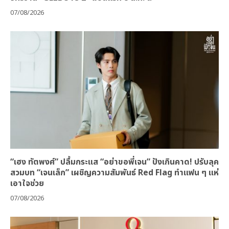
07/08/2026
“เฮง ทัตพงศ์” ปลื้มกระแส “อย่าขอพี่เจน” ปังเกินคาด! ปรับลุค
สวมบท “เจนเล็ก” เผชิญความสัมพันธ์ Red Flag ทำแฟน ๆ แห่
เอาใจช่วย
07/08/2026