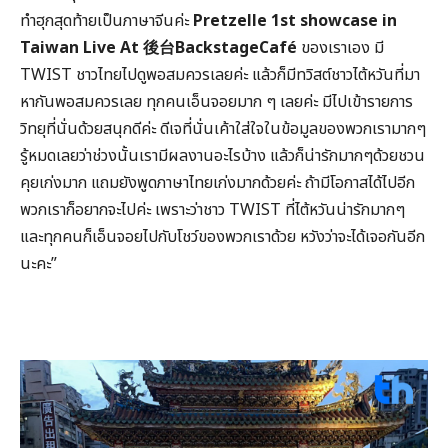
ทำฮุกสุดท้ายเป็นภาษาจีนค่ะ
Pretzelle 1st showcase in
Taiwan Live At
後台
BackstageCafé
ของเราเอง มี
TWIST ชาวไทยไปดูพอสมควรเลยค่ะ แล้วก็มีทวิสต์ชาวไต้หวันที่มา
หากันพอสมควรเลย ทุกคนเอ็นจอยมาก ๆ เลยค่ะ มีไปเข้ารายการ
วิทยุที่นั่นด้วยสนุกดีค่ะ ดีเจที่นั่นเค้าใส่ใจในข้อมูลของพวกเรามากๆ
รู้หมดเลยว่าช่วงนั้นเรามีผลงานอะไรบ้าง แล้วก็น่ารักมากๆด้วยชวน
คุยเก่งมาก แถมยังพูดภาษาไทยเก่งมากด้วยค่ะ ถ้ามีโอกาสได้ไปอีก
พวกเราก็อยากจะไปค่ะ เพราะว่าชาว TWIST ที่ไต้หวันน่ารักมากๆ
และทุกคนก็เอ็นจอยไปกับโชว์ของพวกเราด้วย หวังว่าจะได้เจอกันอีก
นะคะ”