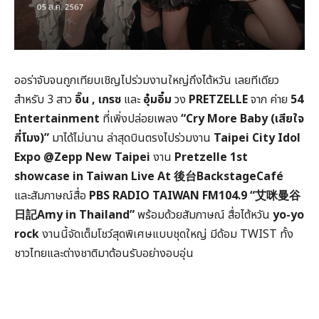
ออร่าจับจนถูกเทียบเชิญไปร่วมงานใหญ่ถึงไต้หวัน เลยทีเดียว
สำหรับ 3 สาว
อิ๊น
,
เกรซ
และ
อุ๋มอิ๋ม
วง
PRETZELLE
จาก ค่าย
54
Entertainment
ที่เพิ่งปล่อยเพลง
“
Cry More Baby (
เสียใจ
กี่โมง)”
มาได้ไม่นาน ล่าสุดบินตรงไปร่วมงาน
Taipei City Idol
Expo @Zepp New Taipei
งาน
Pretzelle 1st
showcase in Taiwan Live At
後台
BackstageCafé
และสัมภาษณ์สื่อ
PBS RADIO TAIWAN FM104.9 “
艾咪曼谷
日記
Amy in Thailand”
พร้อมด้วยสัมภาษณ์ สื่อไต้หวัน
yo-yo
rock
งานนี้จัดเต็มโชว์สุดพิเศษแบบชุดใหญ่ มีด้อม TWIST ทั้ง
ชาวไทยและต่างชาติมาต้อนรับอย่างอบอุ่น