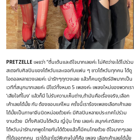
PRETZELLE
เผยว่า “ตื่นเต้นและดีใจมากเลยค่ะ ไม่คิดว่าจะได้ไปร่วม
สเตจกับศิลปินของไต้หวันและเจอกับแฟน ๆ ชาวไต้หวันทุกคน ได้ดู
ไอดอลหลายวงเลยค่ะ น่ารักๆทุกวงเลย แล้วก็คนดูเชียร์อัพมากเป็น
เวทีที่สนุกมากเลยค่ะ มีโชว์ทั้งหมด 5 เพลงค่ะ เพลงใหม่ของพวกเรา
‘เสียใจกี่โมง‘ แล้วก็มี ไม่รับความเห็นต่าง,ถ้ามันคือเรื่องจริง,เลือก
เค้าเลยได้มั้ย กับ ต้องชอบแค่ไหน ครั้งนี้เราร้องเพลงเลือกเค้าเลย
ได้มั้ยเป็นภาษาจีนนิดหน่อยด้วยค่ะ มีศิลปินหลายประเทศไปร่วม
งานด้วย มีทั้งศิลปินไต้หวัน ญี่ปุ่น ไทย เลยค่ะ สนุกค่ะทวิสชาว
ไต้หวันน่ารักมากพูดไทยกันได้ด้วยแล้วก็มีคนไทยด้วย ดีใจมากๆเลย
ที่ได้เจอทุกคน เราได้เอาโชว์พิเศษไปก็คือ เพลง เลือกเค้าเลยได้มั้ย