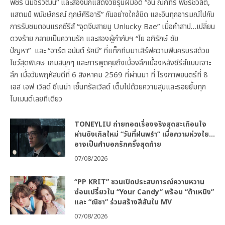
พัชร์ นิมจิรวัฒน์” และสองนักแสดงวัยรุ่นฝีมือดี “อั๋น ณภัทร พัชรชวลิต,
แสตมป์ พนัชษ์กรณ์ ฤกษ์ศิริอารี” กันอย่างใกล้ชิด และอินทุกอารมณ์ไปกับ
การรับชมตอนแรกซีรีส์ “จุดจีบสายมู Unlucky Bae” เมื่อคำสาป…เปลี่ยน
ดวงร้าย กลายเป็นความรัก และสองผู้กำกับฯ “โย อภิรักษ์ ชัย
ปัญหา” และ “อาร์ต อนันต์ รัศมี” ที่แท็กทีมมาเสิร์ฟความฟินครบรสด้วย
โชว์สุดพิเศษ เกมสนุกๆ และการพูดคุยถึงเบื้องลึกเบื้องหลังซีรีส์แบบเจาะ
ลึก เมื่อวันพฤหัสบดีที่ 6 สิงหาคม 2569 ที่ผ่านมา ที่ โรงภาพยนตร์ที่ 8
เอส เอฟ เวิลด์ ซีเนม่า เซ็นทรัลเวิลด์ เต็มไปด้วยความสุขและรอยยิ้มทุก
โมเมนต์เลยทีเดียว
TONEYLIU ถ่ายทอดเรื่องจริงสุดสะเทือนใจ
ผ่านซิงเกิลใหม่ “วันที่ฝนพรำ” เมื่อความห่วงใย…
อาจเป็นคำบอกรักครั้งสุดท้าย
07/08/2026
“PP KRIT” ชวนเปิดประสบการณ์ความหวาน
ซ่อนเปรี้ยวใน “Your Candy” พร้อม “ต้าเหนิง”
และ “ณิชา” ร่วมสร้างสีสันใน MV
07/08/2026