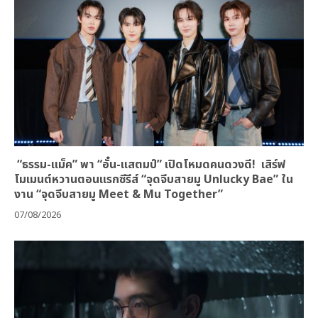
“ธรรม-แม็ค” พา “อั๋น-แสตมป์” เปิดโหมดคนดวงดี! เสิร์ฟ
โมเมนต์หวานตอนแรกซีรีส์ “จุดจีบสายมู Unlucky Bae” ใน
งาน “จุดจีบสายมู Meet & Mu Together”
07/08/2026