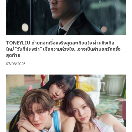
TONEYLIU ถ่ายทอดเรื่องจริงสุดสะเทือนใจ ผ่านซิงเกิล
ใหม่ “วันที่ฝนพรำ” เมื่อความห่วงใย…อาจเป็นคำบอกรักครั้ง
สุดท้าย
07/08/2026