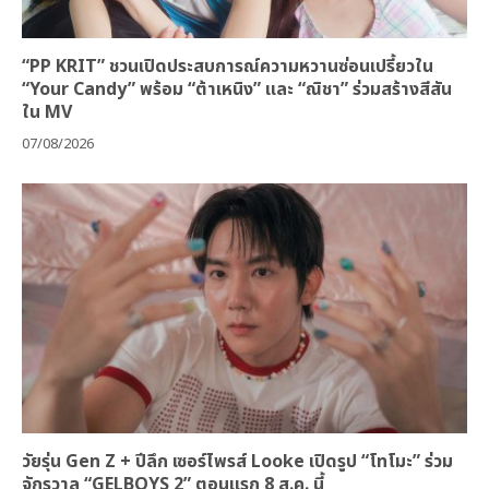
“PP KRIT” ชวนเปิดประสบการณ์ความหวานซ่อนเปรี้ยวใน
“Your Candy” พร้อม “ต้าเหนิง” และ “ณิชา” ร่วมสร้างสีสัน
ใน MV
07/08/2026
วัยรุ่น Gen Z + ปีลึก เซอร์ไพรส์ Looke เปิดรูป “โทโมะ” ร่วม
จักรวาล “GELBOYS 2” ตอนแรก 8 ส.ค. นี้