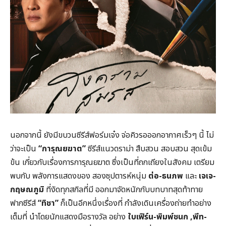
นอกจากนี้ ยังมีขบวนซีรีส์ฟอร์มเจ๋ง จ่อคิวรอออกอากาศเร็วๆ นี้ ไม่
ว่าจะเป็น
“การุณยฆาต”
ซีรีส์แนวดราม่า สืบสวน สอบสวน สุดเข้ม
ข้น เกี่ยวกับเรื่องการการุณยฆาต ซึ่งเป็นที่ถกเถียงในสังคม เตรียม
พบกับ พลังการแสดงของ สองซุปตารห์หนุ่ม
ต่อ-ธนภพ
และ
เจเจ-
กฤษณภูมิ
ที่งัดทุกสกิลที่มี ออกมาจัดหนักกับบทบาทสุดท้าทาย
ฟากซีรีส์
“ทิชา”
ก็เป็นอีกหนึ่งเรื่องที่ กำลังเดินเครื่องถ่ายทำอย่าง
เต็มที่ นำโดยนักแสดงมือรางวัล อย่าง
ใบเฟิร์น-พิมพ์ชนก
,
พีท-