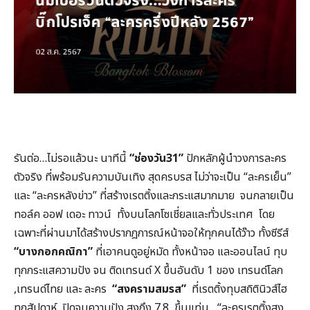
รันต่อ…ไม่รอแล้วนะ นาทีนี้
“ช่องวัน31”
ปักหลักผู้นำวงการละคร
ตัวจริง ที่พร้อมรันความบันเทิง สุดครบรส ไม่ว่าจะเป็น “ละครเย็น”
และ “ละครหลังข่าว” ที่สร้างเรตติ้งและกระแสมากมาย จนกลายเป็น
ทอล์ค ออฟ เดอะ ทาวน์ ทั้งบนโลกโซเชี่ยลและทั่วประเทศ โดย
เฉพาะที่ผ่านมาได้สร้างปรากฎการณ์หน้าจอให้ทุกคนได้ว๊าว ทั้งซีรีส์
“บางกอกคณิกา”
ที่เอาคนดูอยู่หมัด ทั้งหน้าจอ และออนไลน์ ทุบ
ทุกกระแสความปัง จน ติดเทรนด์ X ขึ้นอันดับ 1 ของ เทรนด์โลก
,เทรนด์ไทย และ ละคร
“สงครามสมรส”
ที่เรตติ้งทุบสถิตินิวส์ไฮ
ทุกสัปดาห์ ปิดจบความปัง สูงถึง 7.8 ขึ้นแท่น “ละครเรตติ้งสูง