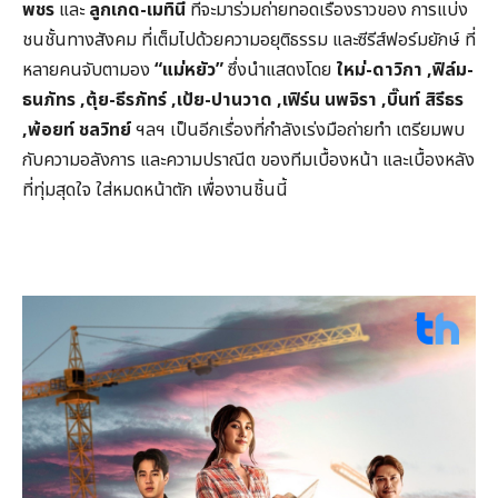
พชร
และ
ลูกเกด-เมทินี
ที่จะมาร่วมถ่ายทอดเรื่องราวของ การแบ่ง
ชนชั้นทางสังคม ที่เต็มไปด้วยความอยุติธรรม และซีรีส์ฟอร์มยักษ์ ที่
หลายคนจับตามอง
“แม่หยัว”
ซึ่งนำแสดงโดย
ใหม่-ดาวิกา
,
ฟิล์ม-
ธนภัทร
,
ตุ้ย-ธีรภัทร์
,
เป้ย-ปานวาด
,
เฟิร์น นพจิรา
,
บิ๊นท์ สิรีธร
,
พ้อยท์ ชลวิทย์
ฯลฯ เป็นอีกเรื่องที่กำลังเร่งมือถ่ายทำ เตรียมพบ
กับความอลังการ และความปราณีต ของทีมเบื้องหน้า และเบื้องหลัง
ที่ทุ่มสุดใจ ใส่หมดหน้าตัก เพื่องานชิ้นนี้