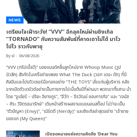
NEWS
เตรียมใจเฝ้าระวัง! “VVV” ฉีกลุคใหม่ผ่านซิงเกิล
“TORNADO” กับความสัมพันธ์ที่คาดเดาไม่ได้ มาไว
ไปไว ราวกับพายุ
By
sl
06/08/2026
“VVV (ทริปเปิ้ลวี)” บอยแบนด์คลื่นลูกใหม่จาก Whoop Music (วูป
มิวสิค) สังกัดในเครือค่ายเพลง What The Duck (วอท เดอะ ดัก) ที่มี
ศิลปินและโปรดิวเซอร์มือทองอย่าง “THE TOYS” นั่งแท่นผู้บริหาร หลัง
จากเปิดตัวเดบิวต์อย่างเป็นทางการไปเมื่อต้นปีที่ผ่านมา พวกเขาทั้งสาม นำ
โดย “จูเนียร์ – ปริยะ จิยางกูร”, “จีวัท – จีรวัฒน์ ชอบการกิจ” และ “เจนัส
– ศิระ วิจิตรธนารักษ์” เดินหน้าสร้างผลงานแบบนอนสต็อป ไม่ว่าจะเป็น
“ตัวปัญหา (Envy)”, “เนิร์ดดี (Nerdy)” และซิงเกิลล่าสุดอย่าง “เจ้าชาย
ของแก (My Queen)”
เปิดจดหมายแห่งความคิดถึง ‘Dear You