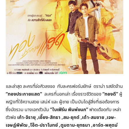
และล่าสุด ละครที่จ่อคิวลงจอ กับละครฟอร์มยักษ์ ดราม่า รสจัดจ้าน
“ทองประกายแสด”
ละครที่บอกเล่า เรื่องราวชีวิตของ
“ทองดี”
ผู้
หญิงที่ใช้ความสวย เสน่ห์ และ ผู้ชาย เป็นบันไดสู่สิ่งที่เธอต้องการ
ซึ่งมัดรวม นางเอกตัวมัม
“ใบเฟิร์น พิมพ์ชนก”
ฟาดเดือดกับ เหล่า
ตัวพ่อ
เก้า-จิรายุ
,
เอี๊ยง-สิทธา
,
สน-ยุกต์
,
เต๋า-สมชาย
,
เจษ-
เจษฎ์พิพัฒ
,
โอ๊ต-ปราโมทย์
,
ตูมตาม-ยุทธนา
,
อาร์ต-พศุตม์