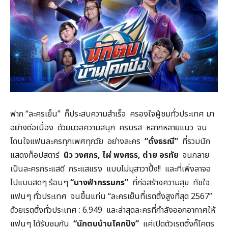
ฟาก “ละครเย็น” ก็ประสบความสำเร็จ ครองใจผู้ชมทั่วประเทศ มา
อย่างต่อเนื่อง ด้วยมวลความสนุก ครบรส หลากหลายแนว จน
โดนใจแฟนละครทุกเพศทุกวัย อย่างละคร
“ดั่งธรณี”
ที่รวมนัก
แสดงท็อปสตาร์
นิว วงศกร
,
ไผ่ พงศธร
,
ต่าย อรทัย
จนกลาย
เป็นละครกระแสดี กระแสแรง แบบไม่มุสาวาปึ้ง!! และที่เพิ่งลาจอ
ไปแบบสดๆ ร้อนๆ
“นางฟ้ากรรมกร”
ที่ก่อสร้างความสุข ทัชใจ
แฟนๆ ทั่วประเทศ จนขึ้นแท่น “ละครเย็นที่เรตติ้งสูงที่สุด 2567”
ด้วยเรตติ้งทั่วประเทศ : 6.949 และล่าสุดละครที่กำลังออกอากาศให้
แฟนๆ ได้รับชมกัน
“นักตบบ้านโคกปัง”
แค่เปิดตัวเรตติ้งก็โคตร