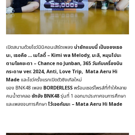
เปิดสนามด้วยโชว์มินิคอนเสิร์ตเพลง
น่ายักแบบนี้ เป็นของเธอ
นะ
,
เธอคือ
…
เมโลดี้
– Kimi wa Melody,
มะลิ
,
หมุนไปนะ
ตามโชคชะตา
– Chance no Junban, 365
วันกับเครื่องบิน
กระดาษ
ver. 2024, Anti, Love Trip, Mata Aeru Hi
Made
และโชว์ครั้งแรกเปิดตัวซิงเกิลใหม่
ของ BNK48 เพลง
BORDERLESS
พร้อมเซอร์ไพรส์ที่ทำให้หลาย
คนน้ำตาคลอ
ซัทจัง
BNK48
รุ่นที่ 1 ออกมาประกาศจบการศึกษา
และเพลงจบการศึกษา
ไว้เจอกันนะ
– Mata Aeru Hi Made