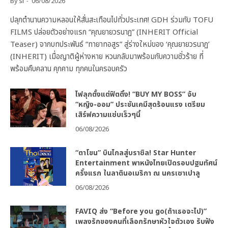
By
sl
06/08/2026
ปลุกตำนานความหลอนให้สั่นสะเทือนไปทั่วประเทศ! GDH ร่วมกับ TOFU
FILMS ปล่อยตัวอย่างแรก “คุณยายวรนาฏ” (INHERIT Official
Teaser) จากบทประพันธ์ “ทายาทอสูร” สู่ร่างใหม่ของ ‘คุณยายวรนาฏ’
(INHERIT) เมื่อญาติผู้ห่างหาย หวนกลับมาพร้อมกับความชั่วร้าย ที่
พร้อมคืบคลาน คุกคาม ทุกคนในครอบครัว
ไฟลุกตั้งแต่ฟิตติ้ง! “BUY MY BOSS” จับ
“หญิง-ออม” ประชันเคมีสุดร้อนแรง เตรียม
เสิร์ฟความแซ่บเร็วๆนี้
06/08/2026
“ตาโขน” บินไกลสู่บราซิล! Star Hunter
Entertainment พาหนังไทยเปิดรอบปฐมทัศน์
ครั้งแรก ในลาตินอเมริกา ณ นครเซาเปาลู
06/08/2026
FAVIQ ส่ง “Before you go(ถ้าเธอจะไป)”
เพลงรักของคนที่เลือกรักษาหัวใจตัวเอง รับฟัง