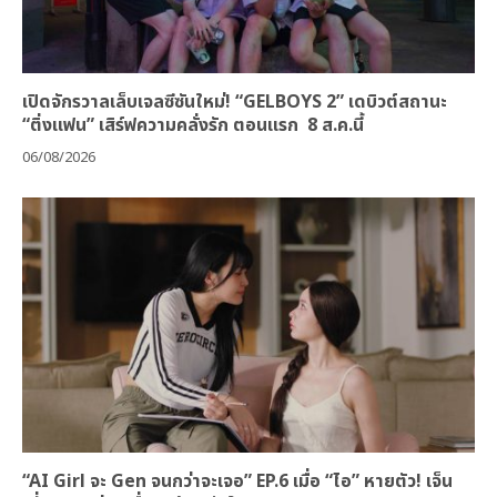
เปิดจักรวาลเล็บเจลซีซันใหม่! “GELBOYS 2” เดบิวต์สถานะ
“ติ่งแฟน” เสิร์ฟความคลั่งรัก ตอนแรก 8 ส.ค.นี้
06/08/2026
“AI Girl จะ Gen จนกว่าจะเจอ” EP.6 เมื่อ “ไอ” หายตัว! เจ็น