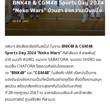
แฟนๆ ส่งเสียงเชียร์กันสนั่น! ในงาน
BNK48 & CGM48
Sports Day 2024 “Neko Wars”
กีฬาสีแมว 4 สายพันธุ์
อาทิ แมวดำ KURO, แมวเทา SABATORA, แมวขาว SHIRO และ
แมวส้ม CHATORA โดยรวมศิลปินไอดอลจาก
วง
“BNK48”
และ
“CGM48”
ในสังกัด iAM เรียกว่าเป็นการ
แข่งขันช่วงชิงความเป็นที่หนึ่งกันอย่างดุเดือด ซึ่งมีทั้งความสนุก
สุดป่วน พร้อมเสียงหัวเราะสุดฮากันไปเมื่อวันอาทิตย์
ที่ 28 กรกฎาคม 2567 ณ อาคารยิมเนเซียม4 มหาวิทยาลัย
ธรรมศาสตร์ ศูนย์รังสิต ที่ผ่านมา