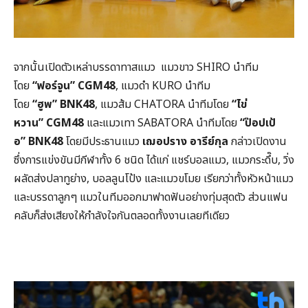
จากนั้นเปิดตัวเหล่าบรรดาทาสแมว แมวขาว SHIRO นำทีม
โดย
“
ฟอร์จูน”
CGM48
, แมวดำ KURO นำทีม
โดย
“
ฮูพ”
BNK48
, แมวส้ม CHATORA นำทีมโดย
“
ไข่
หวาน
” CGM48
และแมวเทา SABATORA นำทีมโดย
“
ป๊อปเป้
อ”
BNK48
โดยมีประธานแมว
เฌอปราง อารีย์กุล
กล่าวเปิดงาน
ซึ่งการแข่งขันมีกีฬาทั้ง 6 ชนิด ได้แก่ แชร์บอลแมว, แมวกระดึ๊บ, วิ่ง
ผลัดส่งปลาทูย่าง, บอลลูนโป้ง และแมวขโมย เรียกว่าทั้งหัวหน้าแมว
และบรรดาลูกๆ แมวในทีมออกมาฟาดฟันอย่างทุ่มสุดตัว ส่วนแฟน
คลับก็ส่งเสียงให้กำลังใจกันตลอดทั้งงานเลยทีเดียว