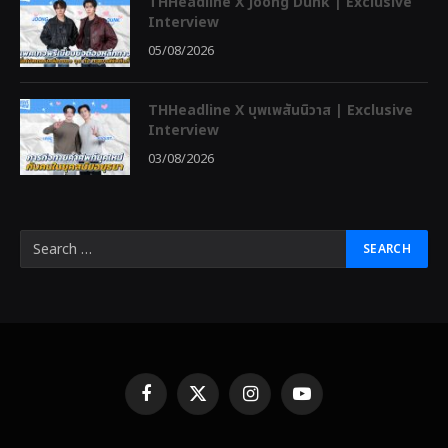
THHeadline X Joong Dunk | Exclusive
Interview
05/08/2026
THHeadline X บุพเพสันนิวาส | Exclusive
Interview
03/08/2026
Facebook
X
Instagram
YouTube
(Twitter)