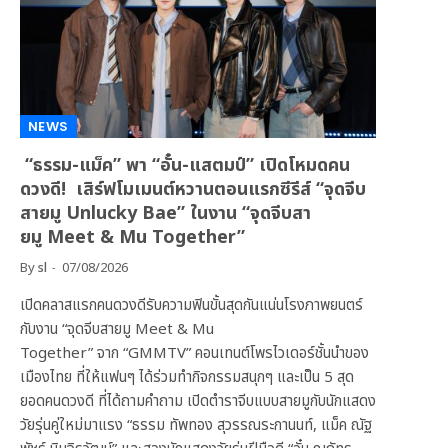
NEWS
“ธรรม-แม็ค” พา “อั๋น-แสตมป์” เปิดโหมดคน
ดวงดี! เสิร์ฟโมเมนต์หวานตอนแรกซีรีส์ “จุดจีบ
สายมู Unlucky Bae” ในงาน “จุดจีบสา
ยมู Meet & Mu Together”
By
sl
07/08/2026
เปิดคลาสแรกคนดวงดีรับความฟินขั้นสุดกันแน่นโรงภาพยนตร์
กับงาน “จุดจีบสายมู Meet & Mu
Together” จาก “GMMTV” คอนเทนต์โพรไวเดอร์ชั้นนำของ
เมืองไทย ที่ให้แฟนๆ ได้ร่วมทำกิจกรรมสนุกๆ และเป็น 5 สุด
ยอดคนดวงดี ที่ได้ถามคำถาม เปิดตำราจีบแบบสายมูกับนักแสดง
วัยรุ่นคู่ใหม่มาแรง “ธรรม ทัพทอง สุวรรณระกานนท์, แม็ค ณัฐ