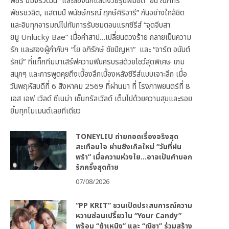
พัชร์ นิมจิรวัฒน์” และสองนักแสดงวัยรุ่นฝีมือดี “อั๋น ณภัทร
พัชรชวลิต, แสตมป์ พนัชษ์กรณ์ ฤกษ์ศิริอารี” กันอย่างใกล้ชิด
และอินทุกอารมณ์ไปกับการรับชมตอนแรกซีรีส์ “จุดจีบสา
ยมู Unlucky Bae” เมื่อคำสาป…เปลี่ยนดวงร้าย กลายเป็นความ
รัก และสองผู้กำกับฯ “โย อภิรักษ์ ชัยปัญหา” และ “อาร์ต อนันต์
รัศมี” ที่แท็กทีมมาเสิร์ฟความฟินครบรสด้วยโชว์สุดพิเศษ เกม
สนุกๆ และการพูดคุยถึงเบื้องลึกเบื้องหลังซีรีส์แบบเจาะลึก เมื่อ
วันพฤหัสบดีที่ 6 สิงหาคม 2569 ที่ผ่านมา ที่ โรงภาพยนตร์ที่ 8
เอส เอฟ เวิลด์ ซีเนม่า เซ็นทรัลเวิลด์ เต็มไปด้วยความสุขและรอย
ยิ้มทุกโมเมนต์เลยทีเดียว
TONEYLIU ถ่ายทอดเรื่องจริงสุด
สะเทือนใจ ผ่านซิงเกิลใหม่ “วันที่ฝน
พรำ” เมื่อความห่วงใย…อาจเป็นคำบอก
รักครั้งสุดท้าย
07/08/2026
“PP KRIT” ชวนเปิดประสบการณ์ความ
หวานซ่อนเปรี้ยวใน “Your Candy”
พร้อม “ต้าเหนิง” และ “ณิชา” ร่วมสร้าง