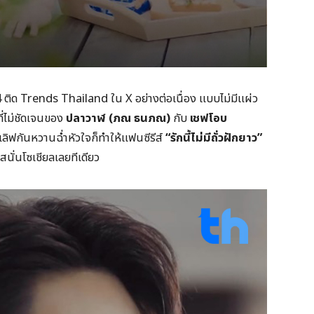
Trends Thailand ใน X อย่างต่อเนื่อง แบบไม่มีแผ่ว
ี่ไม่ชัดเจนของ
ปลาวาฬ (ภณ ธนภณ)
กับ
เชฟโอบ
เลิฟกันหวานฉ่ำหัวใจก็ทำให้แฟนซีรีส์
“รักนี้ไม่มีถั่วฝักยาว”
สนั่นโซเชียลเลยทีเดียว