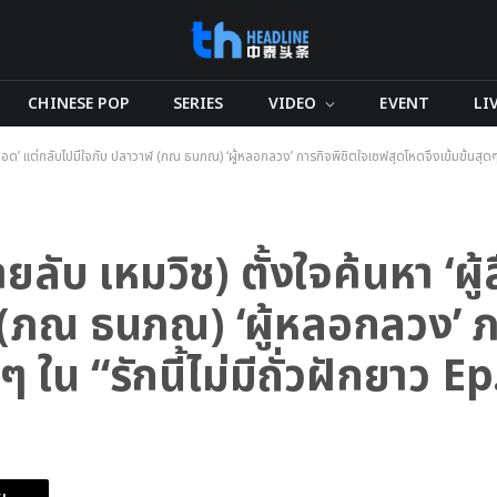
CHINESE POP
SERIES
VIDEO
EVENT
LI
สืบทอด’ แต่กลับไปมีใจกับ ปลาวาฬ (ภณ ธนภณ) ‘ผู้หลอกลวง’ ภารกิจพิชิตใจเชฟสุดโหดจึงเข้มข้นสุดๆ ใน
ยลับ เหมวิช) ตั้งใจค้นหา ‘ผู
 (ภณ ธนภณ) ‘ผู้หลอกลวง’ ภ
 ใน “รักนี้ไม่มีถั่วฝักยาว Ep