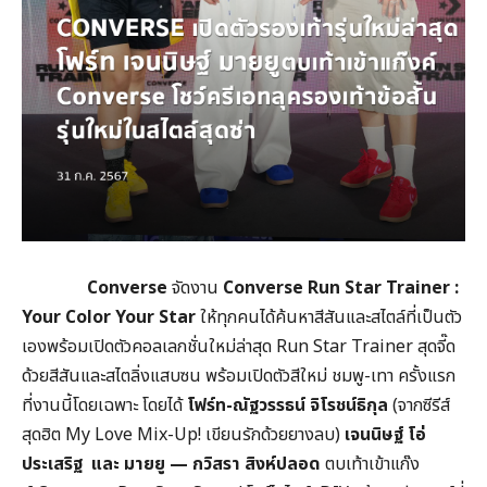
Converse
จัดงาน
Converse Run Star Trainer :
Your Color Your Star
ให้ทุกคนได้ค้นหาสีสันและสไตล์ที่เป็นตัว
เองพร้อมเปิดตัวคอลเลกชั่นใหม่ล่าสุด Run Star Trainer สุดจี๊ด
ด้วยสีสันและสไตลิ่งแสบซน พร้อมเปิดตัวสีใหม่ ชมพู-เทา ครั้งแรก
ที่งานนี้โดยเฉพาะ โดยได้
โฟร์ท-ณัฐวรรธน์ จิโรชน์ธิกุล
(จากซีรีส์
สุดฮิต My Love Mix-Up! เขียนรักด้วยยางลบ)
เจนนิษฐ์ โอ่
ประเสริฐ และ มายยู — กวิสรา สิงห์ปลอด
ตบเท้าเข้าแก๊ง