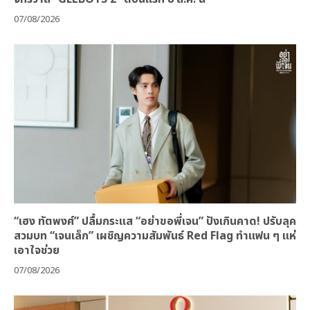
07/08/2026
“เฮง ทัตพงศ์” ปลื้มกระแส “อย่าขอพี่เจน” ปังเกินคาด! ปรับลุค
สวมบท “เจนเล็ก” เผชิญความสัมพันธ์ Red Flag ทำแฟน ๆ แห่
เอาใจช่วย
07/08/2026