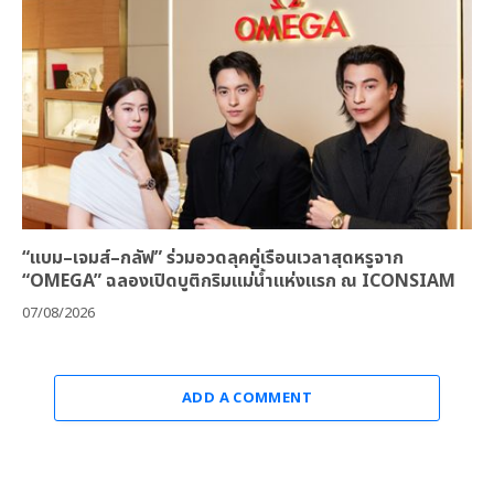
“แบม–เจมส์–กลัฟ” ร่วมอวดลุคคู่เรือนเวลาสุดหรูจาก
“OMEGA” ฉลองเปิดบูติกริมแม่น้ำแห่งแรก ณ ICONSIAM
07/08/2026
ADD A COMMENT