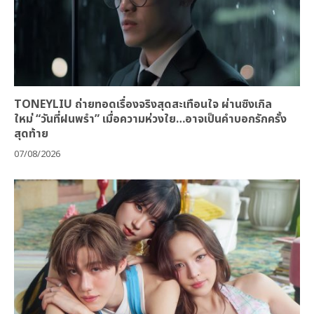
TONEYLIU ถ่ายทอดเรื่องจริงสุดสะเทือนใจ ผ่านซิงเกิล
ใหม่ “วันที่ฝนพรำ” เมื่อความห่วงใย…อาจเป็นคำบอกรักครั้ง
สุดท้าย
07/08/2026