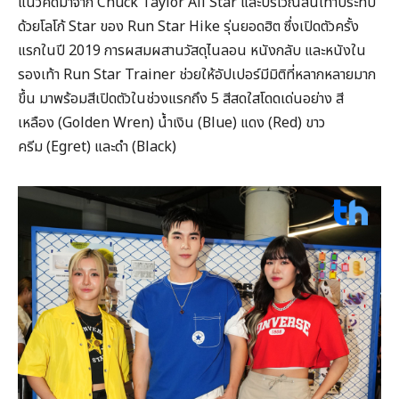
แนวคิดมาจาก Chuck Taylor All Star และบริเวณส้นเท้าประทับ
ด้วยโลโก้ Star ของ Run Star Hike รุ่นยอดฮิต ซึ่งเปิดตัวครั้ง
แรกในปี 2019 การผสมผสานวัสดุไนลอน หนังกลับ และหนังใน
รองเท้า Run Star Trainer ช่วยให้อัปเปอร์มีมิติที่หลากหลายมาก
ขึ้น มาพร้อมสีเปิดตัวในช่วงแรกถึง 5 สีสดใสโดดเด่นอย่าง สี
เหลือง (Golden Wren) น้ำเงิน (Blue) แดง (Red) ขาว
ครีม (Egret) และดำ (Black)