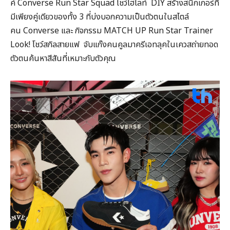
ค์ Converse Run Star Squad โชว์ไฮไลท์ DIY สร้างสนีกเกอร์ที่
มีเพียงคู่เดียวของทั้ง 3 ที่บ่งบอกความเป็นตัวตนในสไตล์
คน Converse และ กิจกรรม MATCH UP Run Star Trainer
Look! โชว์สกิลสายแฟ จับแก๊งคนคูลมาครีเอทลุคในเควสถ่ายทอด
ตัวตนค้นหาสีสันที่เหมาะกับตัวคุณ