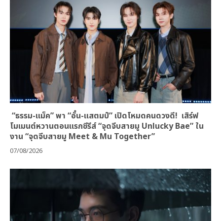
“ธรรม-แม็ค” พา “อั๋น-แสตมป์” เปิดโหมดคนดวงดี! เสิร์ฟ
โมเมนต์หวานตอนแรกซีรีส์ “จุดจีบสายมู Unlucky Bae” ใน
งาน “จุดจีบสายมู Meet & Mu Together”
07/08/2026