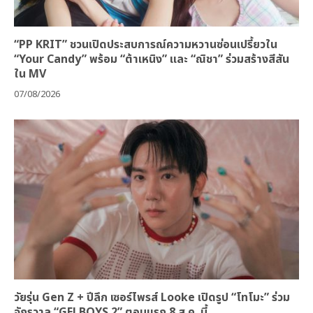
“PP KRIT” ชวนเปิดประสบการณ์ความหวานซ่อนเปรี้ยวใน
“Your Candy” พร้อม “ต้าเหนิง” และ “ณิชา” ร่วมสร้างสีสัน
ใน MV
07/08/2026
วัยรุ่น Gen Z + ปีลึก เซอร์ไพรส์ Looke เปิดรูป “โทโมะ” ร่วม
จักรวาล “GELBOYS 2” ตอนแรก 8 ส.ค. นี้