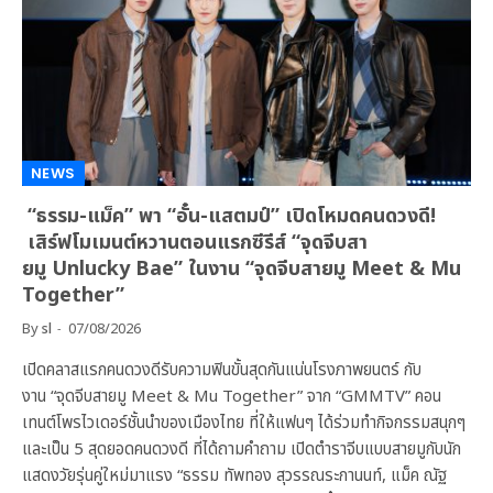
NEWS
“ธรรม-แม็ค” พา “อั๋น-แสตมป์” เปิดโหมดคนดวงดี!
เสิร์ฟโมเมนต์หวานตอนแรกซีรีส์ “จุดจีบสา
ยมู Unlucky Bae” ในงาน “จุดจีบสายมู Meet & Mu
Together”
By
sl
07/08/2026
เปิดคลาสแรกคนดวงดีรับความฟินขั้นสุดกันแน่นโรงภาพยนตร์ กับ
งาน “จุดจีบสายมู Meet & Mu Together” จาก “GMMTV” คอน
เทนต์โพรไวเดอร์ชั้นนำของเมืองไทย ที่ให้แฟนๆ ได้ร่วมทำกิจกรรมสนุกๆ
และเป็น 5 สุดยอดคนดวงดี ที่ได้ถามคำถาม เปิดตำราจีบแบบสายมูกับนัก
แสดงวัยรุ่นคู่ใหม่มาแรง “ธรรม ทัพทอง สุวรรณระกานนท์, แม็ค ณัฐ