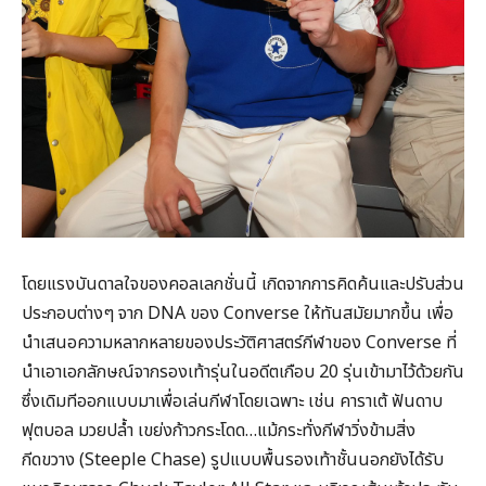
โดยแรงบันดาลใจของคอลเลกชั่นนี้ เกิดจากการคิดค้นและปรับส่วน
ประกอบต่างๆ จาก DNA ของ Converse ให้ทันสมัยมากขึ้น เพื่อ
นำเสนอความหลากหลายของประวัติศาสตร์กีฬาของ Converse ที่
นำเอาเอกลักษณ์จากรองเท้ารุ่นในอดีตเกือบ 20 รุ่นเข้ามาไว้ด้วยกัน
ซึ่งเดิมทีออกแบบมาเพื่อเล่นกีฬาโดยเฉพาะ เช่น คาราเต้ ฟันดาบ
ฟุตบอล มวยปล้ำ เขย่งก้าวกระโดด…แม้กระทั่งกีฬาวิ่งข้ามสิ่ง
กีดขวาง (Steeple Chase) รูปแบบพื้นรองเท้าชั้นนอกยังได้รับ