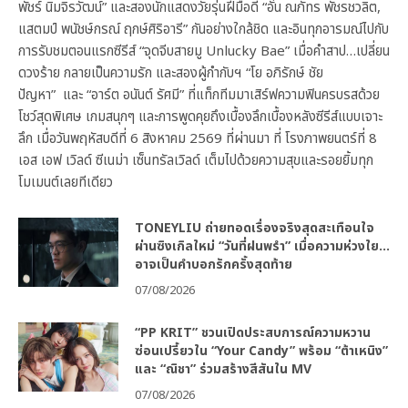
พัชร์ นิมจิรวัฒน์” และสองนักแสดงวัยรุ่นฝีมือดี “อั๋น ณภัทร พัชรชวลิต,
แสตมป์ พนัชษ์กรณ์ ฤกษ์ศิริอารี” กันอย่างใกล้ชิด และอินทุกอารมณ์ไปกับ
การรับชมตอนแรกซีรีส์ “จุดจีบสายมู Unlucky Bae” เมื่อคำสาป…เปลี่ยน
ดวงร้าย กลายเป็นความรัก และสองผู้กำกับฯ “โย อภิรักษ์ ชัย
ปัญหา” และ “อาร์ต อนันต์ รัศมี” ที่แท็กทีมมาเสิร์ฟความฟินครบรสด้วย
โชว์สุดพิเศษ เกมสนุกๆ และการพูดคุยถึงเบื้องลึกเบื้องหลังซีรีส์แบบเจาะ
ลึก เมื่อวันพฤหัสบดีที่ 6 สิงหาคม 2569 ที่ผ่านมา ที่ โรงภาพยนตร์ที่ 8
เอส เอฟ เวิลด์ ซีเนม่า เซ็นทรัลเวิลด์ เต็มไปด้วยความสุขและรอยยิ้มทุก
โมเมนต์เลยทีเดียว
TONEYLIU ถ่ายทอดเรื่องจริงสุดสะเทือนใจ
ผ่านซิงเกิลใหม่ “วันที่ฝนพรำ” เมื่อความห่วงใย…
อาจเป็นคำบอกรักครั้งสุดท้าย
07/08/2026
“PP KRIT” ชวนเปิดประสบการณ์ความหวาน
ซ่อนเปรี้ยวใน “Your Candy” พร้อม “ต้าเหนิง”
และ “ณิชา” ร่วมสร้างสีสันใน MV
07/08/2026